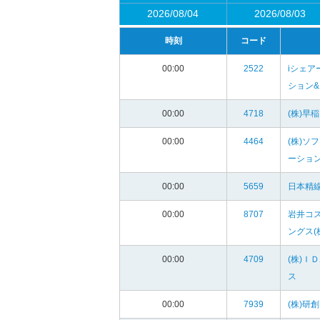
2026/08/04
2026/08/03
時刻
コード
00:00
2522
iシェア
ション&
00:00
4718
(株)早
00:00
4464
(株)ソ
ーショ
00:00
5659
日本精線
00:00
8707
岩井コ
ングス(
00:00
4709
(株)Ｉ
ス
00:00
7939
(株)研創