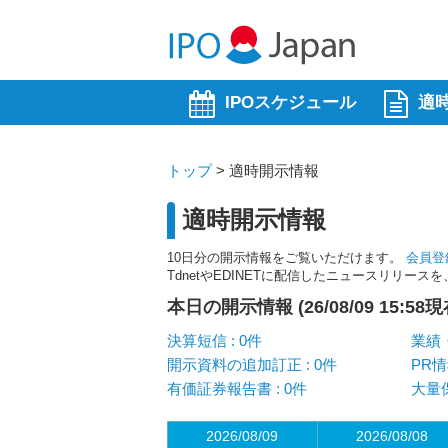
IPOスケジュール
適
トップ
>
適時開示情報
適時開示情報
10日分の開示情報をご覧いただけます。
会員登
TdnetやEDINETに配信したニュースリリー
本日の開示情報 (26/08/09 15:58現
決算短信 : 0件
業績・
開示資料の追加訂正 : 0件
PR情
有価証券報告書 : 0件
大量保
2026/08/09
2026/08/08