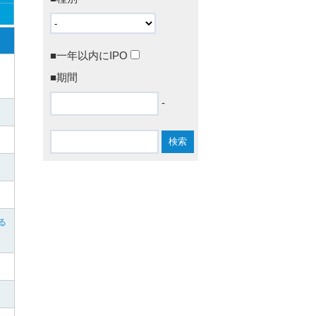
■一年以内にIPO
ら
■期間
-
る