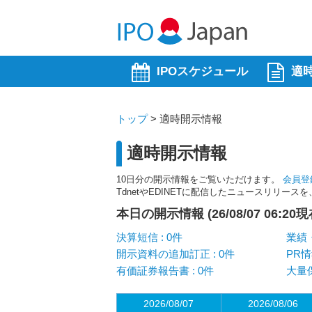
IPOスケジュール
適
トップ
>
適時開示情報
適時開示情報
10日分の開示情報をご覧いただけます。
会員登
TdnetやEDINETに配信したニュースリリー
本日の開示情報 (26/08/07 06:20現
決算短信 : 0件
業績・
開示資料の追加訂正 : 0件
PR情
有価証券報告書 : 0件
大量保
2026/08/07
2026/08/06