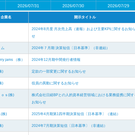
2026/07/31
2026/07/30
2026/07/29
企業名
開示タイトル
2024年8月度 月次売上高（速報）および主要KPIに関するお知
せ
リム
2024年７月期 決算短信〔日本基準〕（非連結）
erry jams （株）
2024年12月期中間発行者情報
株)
定款の一部変更に関するお知らせ
株)
役員の異動に関するお知らせ
ｏｓ(株)
株式会社日経BPとの人的資本経営領域における業務提携に関す
お知らせ
(株)
2025年4月期第1四半期決算短信〔日本基準〕（連結）
株)
2024年7月期決算短信〔日本基準〕（非連結）