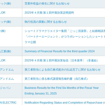
ック(株)
営業外収益の発生に関するお知らせ
LOR
2025年４月期 第１四半期決算説明資料
ッチ(株)
執行役員の異動に関するお知らせ
(株)
ショートドラマクリエイター集団「ごっこ倶楽部」と結婚相談
「パートナーエージェント」がコラボレーションしたショート
ラマ公開
工業(株)
Summary of Financial Results for the third quarter 2024
LOR
2025年４月期 第１四半期決算短信〔日本基準〕（非連結）
フアンドエム
第三者割当による自己株式処分の払込完了に関するお知らせ
フアンドエム
第三者割当に係る株式譲渡報告確約書（自己株式）
オジャパン
Business Results for the First Six Months of the Fiscal Year
Ending January 31, 2025
I ELECTRIC
Notification Regarding Status and Completion of Repurchase o