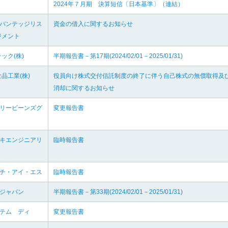
2024年７月期 決算短信〔日本基準〕（連結）
ドバンテッジリス
資金の借入に関するお知らせ
ジメント
ック(株)
半期報告書－第17期(2024/02/01－2025/01/31)
品工業(株)
役員向け株式交付信託制度の終了に伴う自己株式の無償取得及
消却に関するお知らせ
ェリービーンズグ
変更報告書
マキエンジニアリ
臨時報告書
イチ・アイ・エス
臨時報告書
オジャパン
半期報告書－第33期(2024/02/01－2025/01/31)
ステム ディ
変更報告書