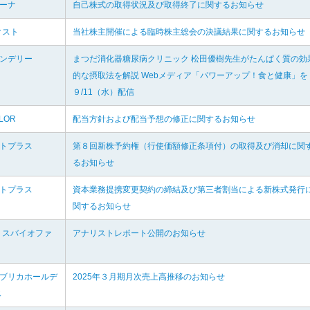
ルーナ
自己株式の取得状況及び取得終了に関するお知らせ
クスト
当社株主開催による臨時株主総会の決議結果に関するお知らせ
ァンデリー
まつだ消化器糖尿病クリニック 松田優樹先生がたんぱく質の効
的な摂取法を解説 Webメディア「パワーアップ！食と健康」を
９/11（水）配信
LOR
配当方針および配当予想の修正に関するお知らせ
ルトプラス
第８回新株予約権（行使価額修正条項付）の取得及び消却に関
るお知らせ
ルトプラス
資本業務提携変更契約の締結及び第三者割当による新株式発行
関するお知らせ
リスバイオファ
アナリストレポート公開のお知らせ
ァブリカホールデ
2025年３月期月次売上高推移のお知らせ
ス