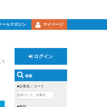
メールマガジン
マイページ
ログイン
して
検索
■企業名／コード
■種別