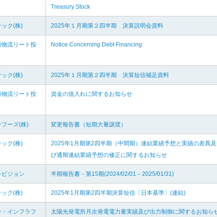
Treasury Stock
ック(株)
2025年１月期第２四半期 決算説明会資料
所物流リート投
Notice Concerning Debt Financing
ック(株)
2025年１月期第２四半期 決算短信補足資料
所物流リート投
資金の借入れに関するお知らせ
フーズ(株)
変更報告書（短期大量譲渡）
ック(株)
2025年1月期第2四半期（中間期）連結業績予想と実績の差異及
び通期連結業績予想の修正に関するお知らせ
レビジョン
半期報告書－第15期(2024/02/01－2025/01/31)
ック(株)
2025年1月期第2四半期決算短信〔日本基準〕(連結)
ン・インフラフ
太陽光発電所月次発電電力量実績及び出力制御に関するお知ら