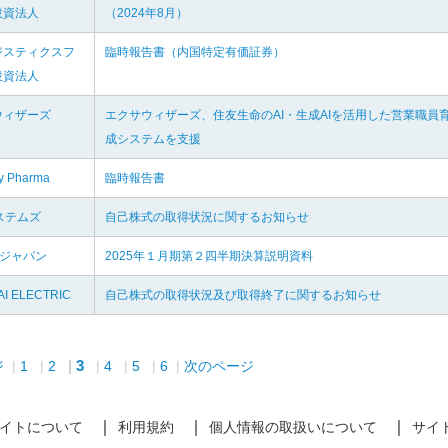
投資法人
（2024年8月）
ジスティクスフ
臨時報告書（内国特定有価証券）
投資法人
ウィザーズ
エクサウィザーズ、住友生命のAI・生成AIを活用した営業職員
成システムを支援
ly Pharma
臨時報告書
ステムズ
自己株式の取得状況に関するお知らせ
オジャパン
2025年１月期第２四半期決算説明資料
I ELECTRIC
自己株式の取得状況及び取得終了に関するお知らせ
3
ジ
1
2
4
5
6
次のページ
イトについて
利用規約
個人情報の取扱いについて
サイ