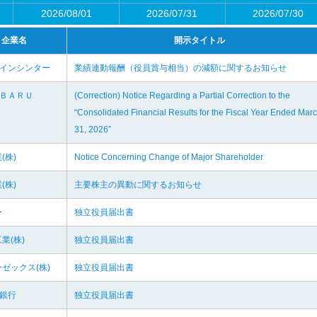
2026/08/01
2026/07/31
2026/07/30
企業名
開示タイトル
ァインシンター
業績連動報酬（役員賞与相当）の減額に関するお知らせ
ＵＢＡＲＵ
(Correction) Notice Regarding a Partial Correction to the
“Consolidated Financial Results for the Fiscal Year Ended Mar
31, 2026”
(株)
Notice Concerning Change of Major Shareholder
(株)
主要株主の異動に関するお知らせ
ー
独立役員届出書
業(株)
独立役員届出書
ゼックス(株)
独立役員届出書
知銀行
独立役員届出書