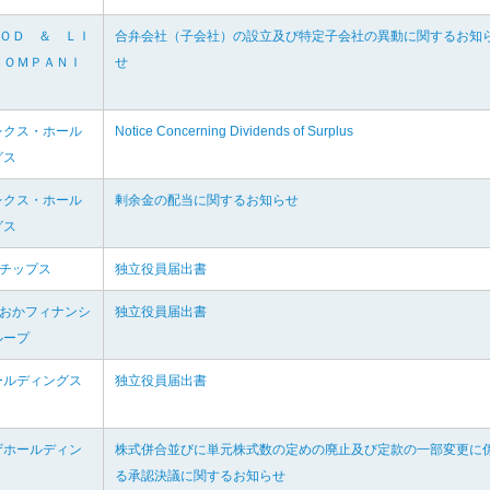
ＯＯＤ ＆ ＬＩ
合弁会社（子会社）の設立及び特定子会社の異動に関するお知
ＣＯＭＰＡＮＩ
せ
レクス・ホール
Notice Concerning Dividends of Surplus
グス
レクス・ホール
剰余金の配当に関するお知らせ
グス
ガチップス
独立役員届出書
ずおかフィナンシ
独立役員届出書
ループ
ールディングス
独立役員届出書
ザホールディン
株式併合並びに単元株式数の定めの廃止及び定款の一部変更に
る承認決議に関するお知らせ