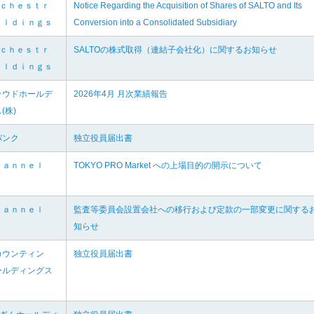
ｒｃｈｅｓｔｒ
Notice Regarding the Acquisition of Shares of SALTO and Its
ｏｌｄｉｎｇｓ
Conversion into a Consolidated Subsidiary
ｒｃｈｅｓｔｒ
SALTOの株式取得（連結子会社化）に関するお知らせ
ｏｌｄｉｎｇｓ
ラウドホールデ
2026年4月 月次業績報告
(株)
バンク
独立役員届出書
ｈａｎｎｅｌ
TOKYO PRO Market への上場目的の開示について
ｈａｎｎｅｌ
監査等委員会設置会社への移行および定款の一部変更に関する
知らせ
カウンティン
独立役員届出書
ールディングス