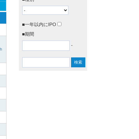
■一年以内にIPO
■期間
-
ch