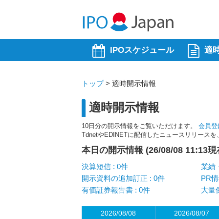
IPOスケジュール
適
トップ
>
適時開示情報
適時開示情報
10日分の開示情報をご覧いただけます。
会員登
TdnetやEDINETに配信したニュースリリー
本日の開示情報 (26/08/08 11:13現
決算短信 : 0件
業績・
開示資料の追加訂正 : 0件
PR情
有価証券報告書 : 0件
大量保
2026/08/08
2026/08/07