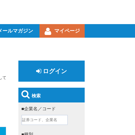
メールマガジン
マイページ
ログイン
して
検索
■企業名／コード
■種別