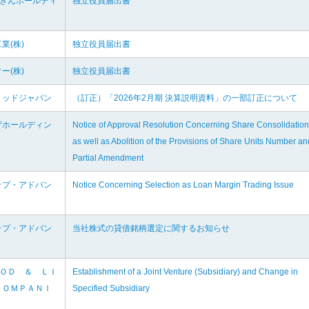
ろぎんホールディ
独立役員届出書
業(株)
独立役員届出書
ー(株)
独立役員届出書
リッドジャパン
（訂正）「2026年2月期 決算説明資料」の一部訂正について
ザホールディン
Notice of Approval Resolution Concerning Share Consolidation
as well as Abolition of the Provisions of Share Units Number an
Partial Amendment
ップ・アドバン
Notice Concerning Selection as Loan Margin Trading Issue
ップ・アドバン
当社株式の貸借銘柄選定に関するお知らせ
ＯＯＤ ＆ ＬＩ
Establishment of a Joint Venture (Subsidiary) and Change in
ＣＯＭＰＡＮＩ
Specified Subsidiary