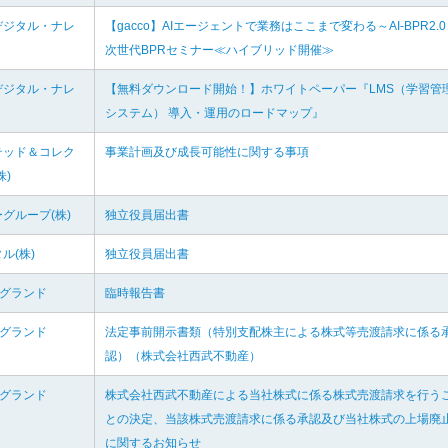
デジタル・ナレ
【gacco】AIエージェントで業務はここまで変わる～AI-BPR2.0
次世代BPRセミナー≪ハイブリッド開催≫
デジタル・ナレ
【無料ダウンロード開始！】ホワイトペーパー『LMS（学習管
システム） 導入・運用のロードマップ』
テッド＆コレク
事業計画及び成長可能性に関する事項
株)
グループ(株)
独立役員届出書
ル(株)
独立役員届出書
ーグランド
臨時報告書
ーグランド
法定事前開示書類（特別支配株主による株式等売渡請求に係る
認）（株式会社西武不動産）
ーグランド
株式会社西武不動産による当社株式に係る株式売渡請求を行う
との決定、当該株式売渡請求に係る承認及び当社株式の上場廃
に関するお知らせ