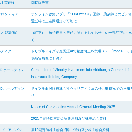
工業(株)
臨時報告書
フロンティア
オンライン診療アプリ「SOKUYAKU」医師・薬剤師とのビデオ
通話時に三者間通話が可能に
オ製薬(株)
（訂正）「執行役員の選任に関するお知らせ」の一部訂正につ
て
ルアイズ
トリプルアイズが顔認証AIで精度向上を実現 AIZE「model_6」
低品質画像にも対応
＆Ｄホールディン
Completion of Minority Investment into Viridium, a German Life
Insurance Holding Company
＆Ｄホールディン
ドイツ生命保険持株会社ヴィリディウムの持分取得完了のお知
せ
Notice of Convocation Annual General Meeting 2025
2025年定時株主総会招集通知及び株主総会資料
ップ・アドバン
第10期定時株主総会招集ご通知及び株主総会資料