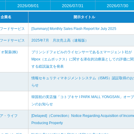
2026/08/01
2026/07/31
2026/07/30
企業名
開示タイトル
将フードサービス
[Summary] Monthly Sales Flash Report for July 2025
将フードサービス
2025年7月 月次売上高（速報版）
オ製薬(株)
ブリンシドフォビルのライセンサーであるエマージェント社が
Mpox（エムポックス）に関する潜在的治療薬としての評価に関
する総説論文を発表
情報セキュリティマネジメントシステム（ISMS）認証取得のお
らせ
韓国初の実店舗「コトブキヤ I PARK MALL YONGSAN」オープ
ンのお知らせ
ィア・ライフ
[Delayed]（Correction）Notice Regarding Acquisition of Incom
Producing Property