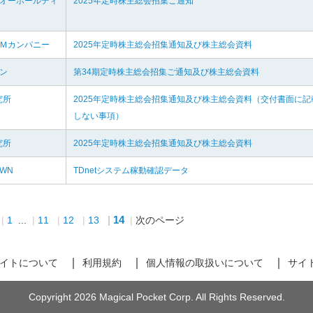
ーオーホールディ
2025年定時株主総会招集ご通知
＆Ｍカンパニー
2025年定時株主総会招集通知及び株主総会資料
ーン
第34期定時株主総会招集ご通知及び株主総会資料
究所
2025年定時株主総会招集通知及び株主総会資料（交付書面に記
しない事項）
究所
2025年定時株主総会招集通知及び株主総会資料
OWN
TDnetシステム稼動確認データ
14
1
...
11
12
13
次のページ
イトについて
利用規約
個人情報の取扱いについて
サイ
Copyright 2026 Magical Pocket Corp. All Rights Reserved.