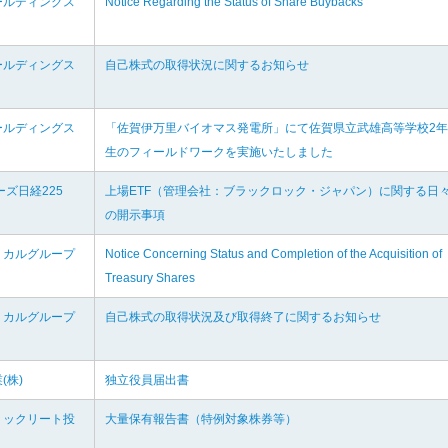
ールディングス
Notice Regarding the Status of Share Buybacks
ールディングス
自己株式の取得状況に関するお知らせ
ールディングス
「佐賀伊万里バイオマス発電所」にて佐賀県立武雄高等学校2年
生のフィールドワークを実施いたしました
ーズ日経225
上場ETF（管理会社：ブラックロック・ジャパン）に関する日
の開示事項
ミカルグループ
Notice Concerning Status and Completion of the Acquisition of
Treasury Shares
ミカルグループ
自己株式の取得状況及び取得終了に関するお知らせ
(株)
独立役員届出書
リックリート投
大量保有報告書（特例対象株券等）