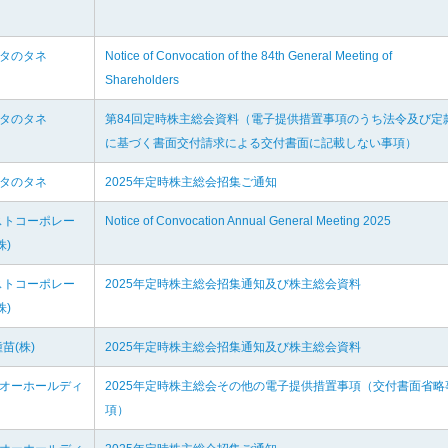
カタのタネ
Notice of Convocation of the 84th General Meeting of
Shareholders
カタのタネ
第84回定時株主総会資料（電子提供措置事項のうち法令及び定
に基づく書面交付請求による交付書面に記載しない事項）
カタのタネ
2025年定時株主総会招集ご通知
ストコーポレー
Notice of Convocation Annual General Meeting 2025
株)
ストコーポレー
2025年定時株主総会招集通知及び株主総会資料
株)
苗(株)
2025年定時株主総会招集通知及び株主総会資料
ーオーホールディ
2025年定時株主総会その他の電子提供措置事項（交付書面省略
項）