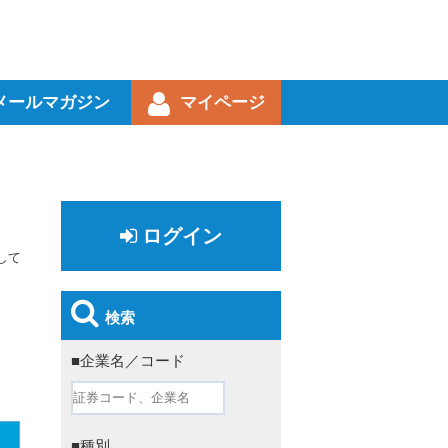
メールマガジン
マイページ
ログイン
して
検索
■企業名／コード
■種別