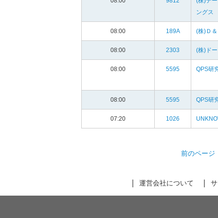
08:00
9812
(株)テ
ングス
08:00
189A
(株)Ｄ
08:00
2303
(株)ド
08:00
5595
QPS研
08:00
5595
QPS研
07:20
1026
UNKN
前のページ
運営会社について
サ