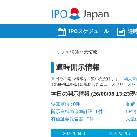
IPOスケジュール
適
トップ
>
適時開示情報
適時開示情報
10日分の開示情報をご覧いただけます。
会員登
TdnetやEDINETに配信したニュースリリー
本日の開示情報 (26/08/08 13:23現
決算短信 : 0件
業績・
開示資料の追加訂正 : 0件
PR情
有価証券報告書 : 0件
大量保
2026/08/08
2026/08/07