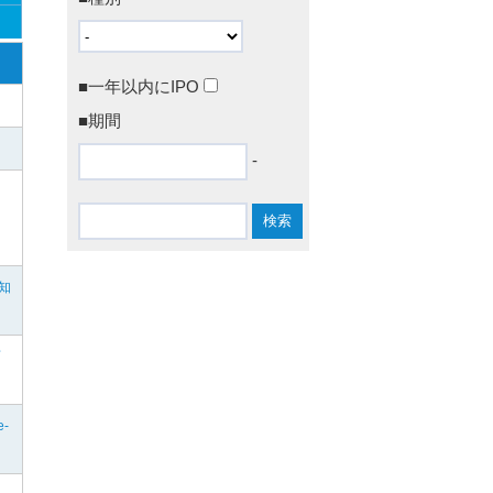
■一年以内にIPO
■期間
-
知
e-