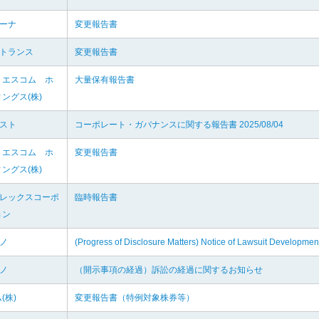
ルーナ
変更報告書
ントランス
変更報告書
・エスコム ホ
大量保有報告書
ングス(株)
エスト
コーポレート・ガバナンスに関する報告書 2025/08/04
・エスコム ホ
変更報告書
ングス(株)
イレックスコーポ
臨時報告書
ョン
マノ
(Progress of Disclosure Matters) Notice of Lawsuit Developmen
マノ
（開示事項の経過）訴訟の経過に関するお知らせ
(株)
変更報告書（特例対象株券等）