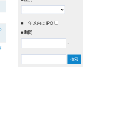
■一年以内にIPO
の
■期間
-
等