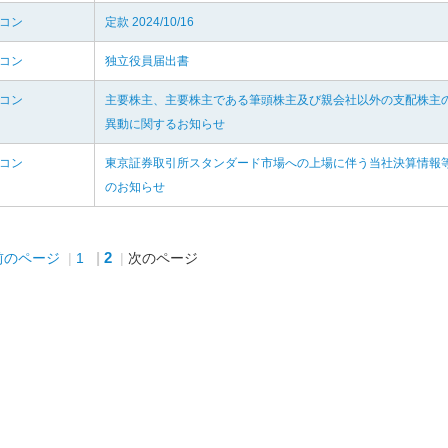
水コン
定款 2024/10/16
水コン
独立役員届出書
水コン
主要株主、主要株主である筆頭株主及び親会社以外の支配株主
異動に関するお知らせ
水コン
東京証券取引所スタンダード市場への上場に伴う当社決算情報
のお知らせ
2
前のページ
1
次のページ