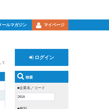
メールマガジン
マイページ
ログイン
して
検索
■企業名／コード
■種別