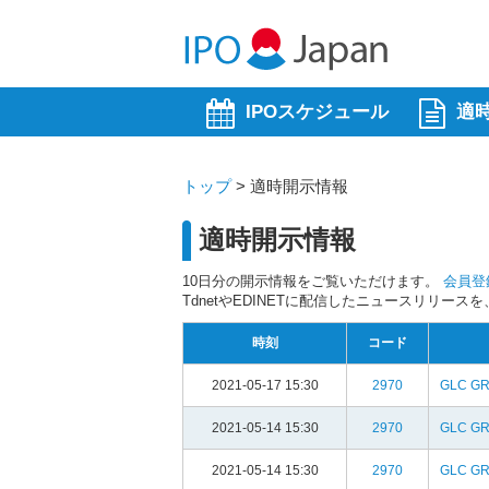
IPOスケジュール
適
トップ
>
適時開示情報
適時開示情報
10日分の開示情報をご覧いただけます。
会員登
TdnetやEDINETに配信したニュースリリー
時刻
コード
2021-05-17 15:30
2970
GLC G
2021-05-14 15:30
2970
GLC G
2021-05-14 15:30
2970
GLC G