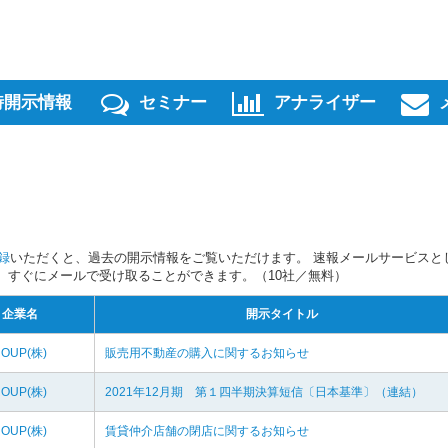
時開示情報
セミナー
アナライザー
録
いただくと、過去の開示情報をご覧いただけます。 速報メールサービスと
スを、すぐにメールで受け取ることができます。（10社／無料）
企業名
開示タイトル
ROUP(株)
販売用不動産の購入に関するお知らせ
ROUP(株)
2021年12月期 第１四半期決算短信〔日本基準〕（連結）
ROUP(株)
賃貸仲介店舗の閉店に関するお知らせ