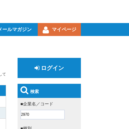
メールマガジン
マイページ
ログイン
して
検索
■企業名／コード
■種別