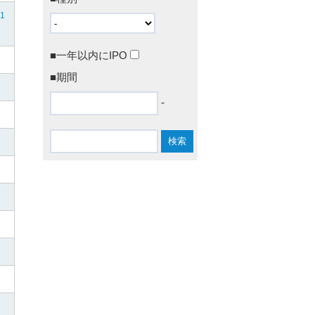
1
■一年以内にIPO
■期間
-