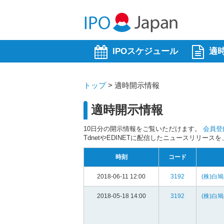
IPOスケジュール
適
トップ
>
適時開示情報
適時開示情報
10日分の開示情報をご覧いただけます。
会員登
TdnetやEDINETに配信したニュースリリー
時刻
コード
2018-06-11 12:00
3192
(株)白鳩
2018-05-18 14:00
3192
(株)白鳩