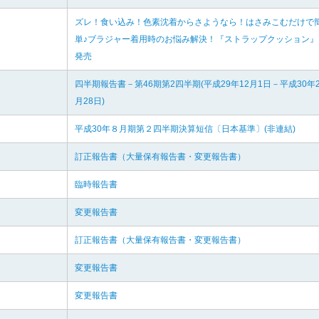
ズレ！食い込み！色素沈着からさようなら！はさみこむだけで
単♪ブラジャー着用時のお悩み解決！『ストラップクッション』
発売
四半期報告書－第46期第2四半期(平成29年12月1日－平成30年
月28日)
平成30年８月期第２四半期決算短信〔日本基準〕(非連結)
訂正報告書（大量保有報告書・変更報告書）
臨時報告書
変更報告書
訂正報告書（大量保有報告書・変更報告書）
変更報告書
変更報告書