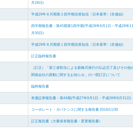
月28日)
平成29年８月期第２四半期決算短信〔日本基準〕(非連結)
四半期報告書－第45期第1四半期(平成28年9月1日－平成28年1
月30日)
平成29年８月期第１四半期決算短信〔日本基準〕(非連結)
訂正臨時報告書
（訂正）「第三者割当による新株式発行の払込完了及びその他
関係会社の異動に関するお知らせ」の一部訂正について
臨時報告書
有価証券報告書－第44期(平成27年9月1日－平成28年8月31日)
コーポレート・ガバナンスに関する報告書 2016/11/30
訂正報告書（大量保有報告書・変更報告書）