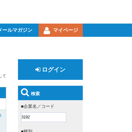
メールマガジン
マイページ
ログイン
して
検索
■企業名／コード
須
■種別