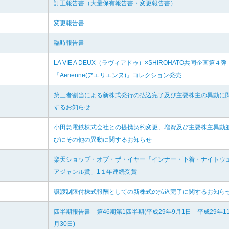
訂正報告書（大量保有報告書・変更報告書）
変更報告書
臨時報告書
LA VIE A DEUX（ラヴィアドゥ）×SHIROHATO共同企画第４弾
『Aerienne(アエリエンヌ)』コレクション発売
第三者割当による新株式発行の払込完了及び主要株主の異動に
するお知らせ
小田急電鉄株式会社との提携契約変更、増資及び主要株主異動
びにその他の異動に関するお知らせ
楽天ショップ・オブ・ザ・イヤー「インナー・下着・ナイトウ
アジャンル賞」1１年連続受賞
譲渡制限付株式報酬としての新株式の払込完了に関するお知ら
四半期報告書－第46期第1四半期(平成29年9月1日－平成29年1
月30日)