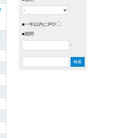
簡
■一年以内にIPO
■期間
2
-