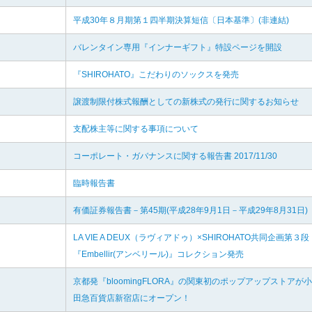
平成30年８月期第１四半期決算短信〔日本基準〕(非連結)
バレンタイン専用『インナーギフト』特設ページを開設
『SHIROHATO』こだわりのソックスを発売
譲渡制限付株式報酬としての新株式の発行に関するお知らせ
支配株主等に関する事項について
コーポレート・ガバナンスに関する報告書 2017/11/30
臨時報告書
有価証券報告書－第45期(平成28年9月1日－平成29年8月31日)
LA VIE A DEUX（ラヴィアドゥ）×SHIROHATO共同企画第３
『Embellir(アンベリール)』コレクション発売
京都発『bloomingFLORA』の関東初のポップアップストアが小
田急百貨店新宿店にオープン！