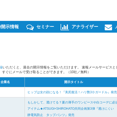
時開示情報
セミナー
アナライザー
録
いただくと、過去の開示情報をご覧いただけます。 速報メールサービスと
スを、すぐにメールで受け取ることができます。（10社／無料）
企業名
開示タイトル
ヒップは女の顔になる！『美尻復活！ハリ艶3Ｄガードル』発売
もしかして、透けてる？夏の薄手のワンピースや白コーデに必
アイテム★ATSUGI×SHIROHATO共同企画第3弾『透けにくい
静電気防止 タップパンツ』発売