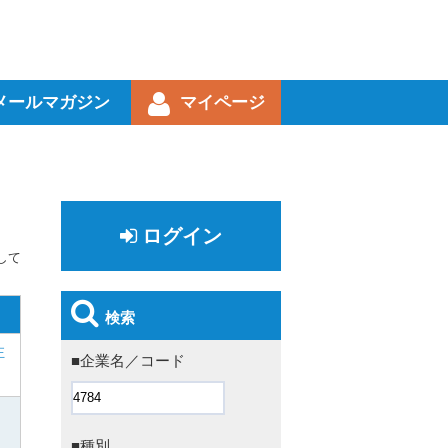
メールマガジン
マイページ
ログイン
して
検索
正
■企業名／コード
■種別