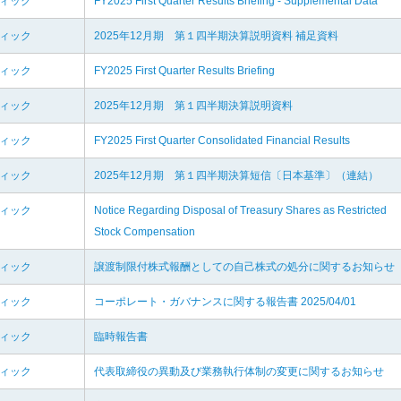
ディック
FY2025 First Quarter Results Briefing - Supplemental Data
ディック
2025年12月期 第１四半期決算説明資料 補足資料
ディック
FY2025 First Quarter Results Briefing
ディック
2025年12月期 第１四半期決算説明資料
ディック
FY2025 First Quarter Consolidated Financial Results
ディック
2025年12月期 第１四半期決算短信〔日本基準〕（連結）
ディック
Notice Regarding Disposal of Treasury Shares as Restricted
Stock Compensation
ディック
譲渡制限付株式報酬としての自己株式の処分に関するお知らせ
ディック
コーポレート・ガバナンスに関する報告書 2025/04/01
ディック
臨時報告書
ディック
代表取締役の異動及び業務執行体制の変更に関するお知らせ