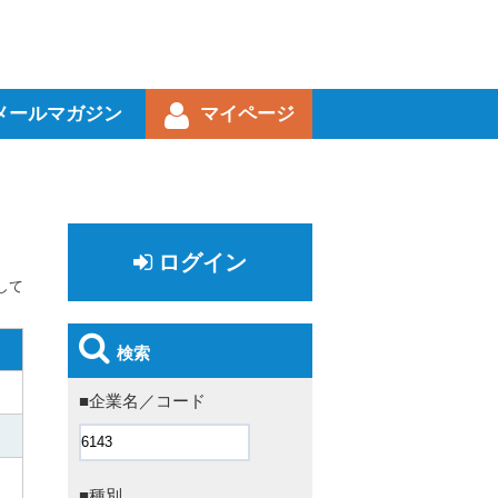
メールマガジン
マイページ
ログイン
して
検索
■企業名／コード
■種別