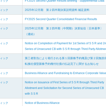
ディック
FY2025 Second Quarter Results Briefing - Supplemental Data
ディック
2025年12月期 第２四半期決算説明資料 補足資料
ディック
FY2025 Second Quarter Consolidated Financial Results
ディック
2025年12月期 第２四半期（中間期）決算短信〔日本基準〕
（連結）
ディック
Notice on Completion of Payment for 1st Series of S S R and 2
Series of Unsecured CB with S S R through Third Party Allotme
ディック
第三者割当により発行される第１回新株予約権及び第２回無担
転換社債型新株予約権付社債の払込完了に関するお知らせ
ディック
Business Alliance and Fundraising to Enhance Corporate Valu
ディック
Notice on Issuance of First Series of S S R through Third Party
Allotment and Solicitation for Second Series of Unsecured CB
with S S R
ディック
Notice of Business Alliance