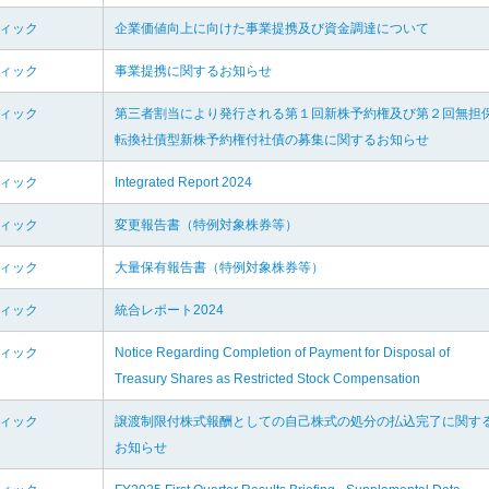
ディック
企業価値向上に向けた事業提携及び資金調達について
ディック
事業提携に関するお知らせ
ディック
第三者割当により発行される第１回新株予約権及び第２回無担
転換社債型新株予約権付社債の募集に関するお知らせ
ディック
Integrated Report 2024
ディック
変更報告書（特例対象株券等）
ディック
大量保有報告書（特例対象株券等）
ディック
統合レポート2024
ディック
Notice Regarding Completion of Payment for Disposal of
Treasury Shares as Restricted Stock Compensation
ディック
譲渡制限付株式報酬としての自己株式の処分の払込完了に関す
お知らせ