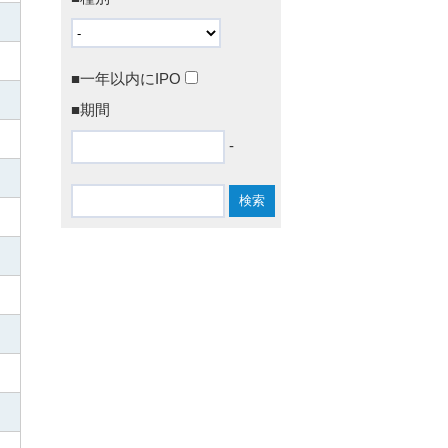
■一年以内にIPO
■期間
-