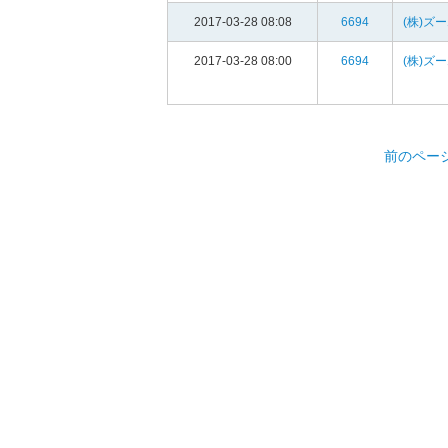
2017-03-28 08:08
6694
(株)ズ
2017-03-28 08:00
6694
(株)ズ
前のペー