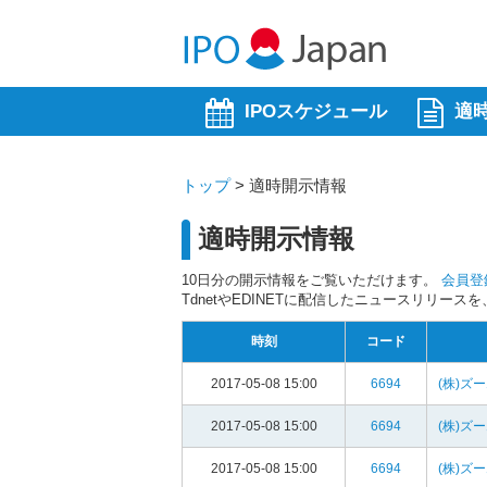
IPOスケジュール
適
トップ
>
適時開示情報
適時開示情報
10日分の開示情報をご覧いただけます。
会員登
TdnetやEDINETに配信したニュースリリー
時刻
コード
2017-05-08 15:00
6694
(株)ズ
2017-05-08 15:00
6694
(株)ズ
2017-05-08 15:00
6694
(株)ズ