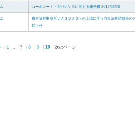
ーム
コーポレート・ガバナンスに関する報告書 2017/03/28
ーム
東京証券取引所ＪＡＳＤＡＱへの上場に伴う当社決算情報等の
知らせ
10
ジ
1
...
7
8
9
次のページ