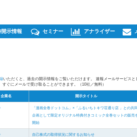
時開示情報
セミナー
アナライザー
録
いただくと、過去の開示情報をご覧いただけます。 速報メールサービスと
スを、すぐにメールで受け取ることができます。（10社／無料）
企業名
開示タイトル
O
「漫画全巻ドットコム」×「ふるいちトキワ荘通り店 」との共
企画として限定オリジナル特典付きコミック全巻セットの販売
開始
O
自己株式の取得状況に関するお知らせ