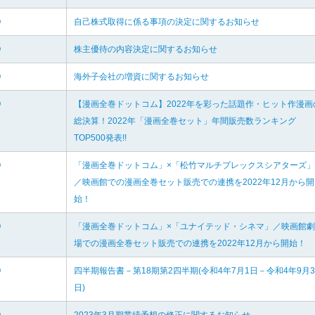
O
自己株式取得に係る事項の決定に関するお知らせ
O
株主優待の内容決定に関するお知らせ
O
海外子会社の増資に関するお知らせ
O
【漫画全巻ドットコム】2022年を彩った話題作・ヒット作漫画
総決算！2022年「漫画全巻セット」年間販売数ランキング
TOP500発表!!
O
「漫画全巻ドットコム」×「松竹マルチプレックスシアターズ」
／映画館での漫画全巻セット販売での連携を2022年12月から開
始！
O
「漫画全巻ドットコム」×「ユナイテッド・シネマ」／映画館劇
場での漫画全巻セット販売での連携を2022年12月から開始！
O
四半期報告書－第18期第2四半期(令和4年7月1日－令和4年9月3
日)