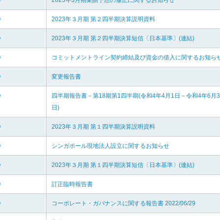
O
2023年3月期業績予想の修正に関するお知らせ
O
2023年３月期 第２四半期決算説明資料
O
2023年３月期 第２四半期決算短信〔日本基準〕(連結)
O
コミットメントライン契約締結及び資金の借入に関するお知ら
O
変更報告書
O
四半期報告書－第18期第1四半期(令和4年4月1日－令和4年6月3
日)
O
2023年３月期 第１四半期決算説明資料
O
シンガポール現地法人設立に関するお知らせ
O
2023年３月期 第１四半期決算短信〔日本基準〕(連結)
O
訂正臨時報告書
O
コーポレート・ガバナンスに関する報告書 2022/06/29