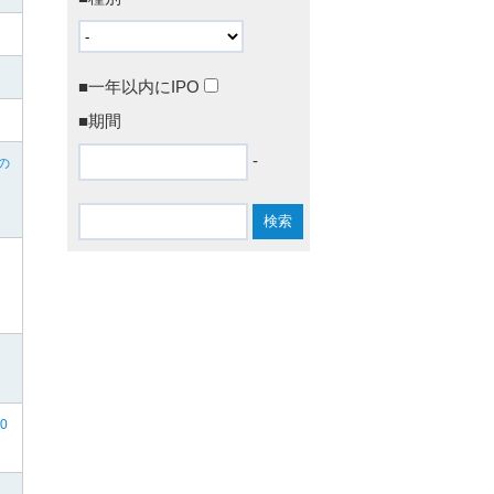
■一年以内にIPO
■期間
-
の
0