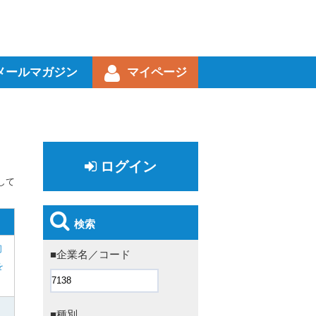
メールマガジン
マイページ
ログイン
して
検索
同
■企業名／コード
を
■種別