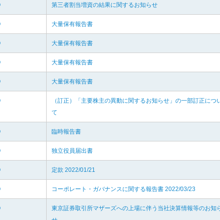
O
第三者割当増資の結果に関するお知らせ
O
大量保有報告書
O
大量保有報告書
O
大量保有報告書
O
大量保有報告書
O
（訂正）「主要株主の異動に関するお知らせ」の一部訂正につ
て
O
臨時報告書
O
独立役員届出書
O
定款 2022/01/21
O
コーポレート・ガバナンスに関する報告書 2022/03/23
O
東京証券取引所マザーズへの上場に伴う当社決算情報等のお知