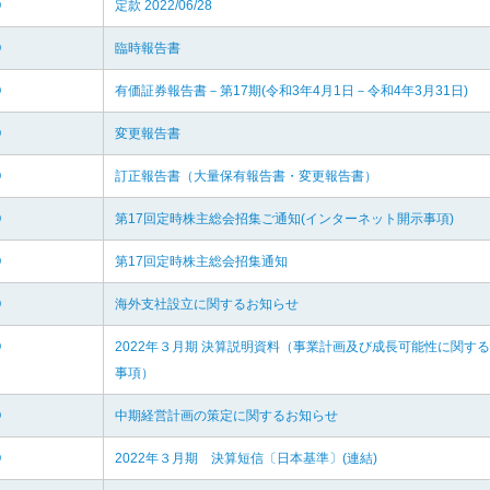
O
定款 2022/06/28
O
臨時報告書
O
有価証券報告書－第17期(令和3年4月1日－令和4年3月31日)
O
変更報告書
O
訂正報告書（大量保有報告書・変更報告書）
O
第17回定時株主総会招集ご通知(インターネット開示事項)
O
第17回定時株主総会招集通知
O
海外支社設立に関するお知らせ
O
2022年３月期 決算説明資料（事業計画及び成長可能性に関する
事項）
O
中期経営計画の策定に関するお知らせ
O
2022年３月期 決算短信〔日本基準〕(連結)