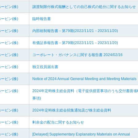
ービン(株)
譲渡制限付株式報酬としての自己株式の処分に関するお知らせ
ービン(株)
臨時報告書
ービン(株)
内部統制報告書－第79期(2022/11/21－2023/11/20)
ービン(株)
有価証券報告書－第79期(2022/11/21－2023/11/20)
ービン(株)
コーポレート・ガバナンスに関する報告書 2024/02/16
ービン(株)
独立役員届出書
ービン(株)
Notice of 2024 Annual General Meeting and Meeting Materials
ービン(株)
2024年定時株主総会資料（電子提供措置事項のうち交付書面省
事項)
ービン(株)
2024年定時株主総会招集通知及び株主総会資料
ービン(株)
剰余金の配当に関するお知らせ
ービン(株)
[Delayed] Supplementary Explanatory Materials on Annual