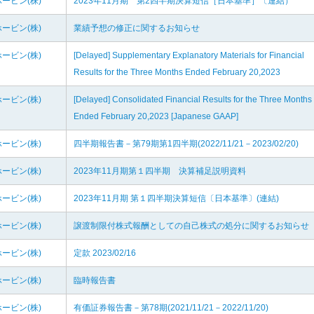
ービン(株)
2023年11月期 第2四半期決算短信［日本基準］〔連結）
ービン(株)
業績予想の修正に関するお知らせ
ービン(株)
[Delayed] Supplementary Explanatory Materials for Financial
Results for the Three Months Ended February 20,2023
ービン(株)
[Delayed] Consolidated Financial Results for the Three Months
Ended February 20,2023 [Japanese GAAP]
ービン(株)
四半期報告書－第79期第1四半期(2022/11/21－2023/02/20)
ービン(株)
2023年11月期第１四半期 決算補足説明資料
ービン(株)
2023年11月期 第１四半期決算短信〔日本基準〕(連結)
ービン(株)
譲渡制限付株式報酬としての自己株式の処分に関するお知らせ
ービン(株)
定款 2023/02/16
ービン(株)
臨時報告書
ービン(株)
有価証券報告書－第78期(2021/11/21－2022/11/20)