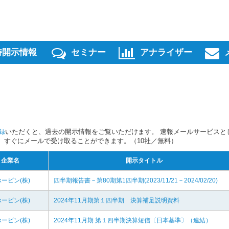
時開示情報
セミナー
アナライザー
録
いただくと、過去の開示情報をご覧いただけます。 速報メールサービスと
スを、すぐにメールで受け取ることができます。（10社／無料）
企業名
開示タイトル
ービン(株)
四半期報告書－第80期第1四半期(2023/11/21－2024/02/20)
ービン(株)
2024年11月期第１四半期 決算補足説明資料
ービン(株)
2024年11月期 第１四半期決算短信〔日本基準〕（連結）