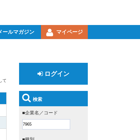
メールマガジン
マイページ
ログイン
して
検索
■企業名／コード
■種別