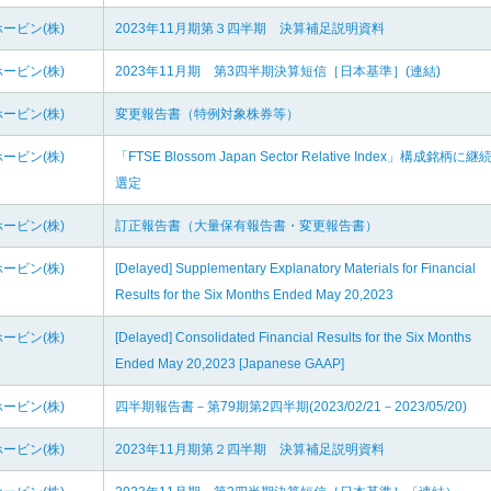
ービン(株)
2023年11月期第３四半期 決算補足説明資料
ービン(株)
2023年11月期 第3四半期決算短信［日本基準］(連結)
ービン(株)
変更報告書（特例対象株券等）
ービン(株)
「FTSE Blossom Japan Sector Relative Index」構成銘柄に継
選定
ービン(株)
訂正報告書（大量保有報告書・変更報告書）
ービン(株)
[Delayed] Supplementary Explanatory Materials for Financial
Results for the Six Months Ended May 20,2023
ービン(株)
[Delayed] Consolidated Financial Results for the Six Months
Ended May 20,2023 [Japanese GAAP]
ービン(株)
四半期報告書－第79期第2四半期(2023/02/21－2023/05/20)
ービン(株)
2023年11月期第２四半期 決算補足説明資料