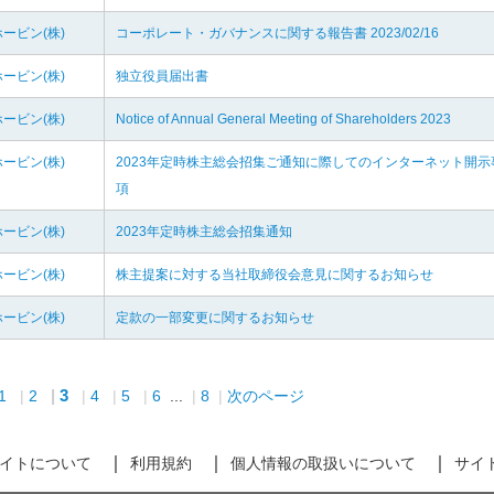
ービン(株)
コーポレート・ガバナンスに関する報告書 2023/02/16
ービン(株)
独立役員届出書
ービン(株)
Notice of Annual General Meeting of Shareholders 2023
ービン(株)
2023年定時株主総会招集ご通知に際してのインターネット開示
項
ービン(株)
2023年定時株主総会招集通知
ービン(株)
株主提案に対する当社取締役会意見に関するお知らせ
ービン(株)
定款の一部変更に関するお知らせ
3
1
2
4
5
6
...
8
次のページ
イトについて
利用規約
個人情報の取扱いについて
サイ