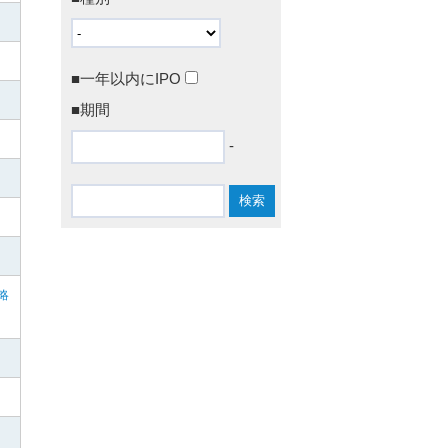
■一年以内にIPO
■期間
-
略