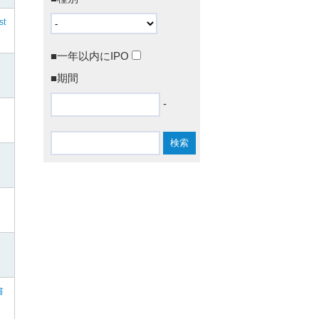
st
■一年以内にIPO
■期間
-
書