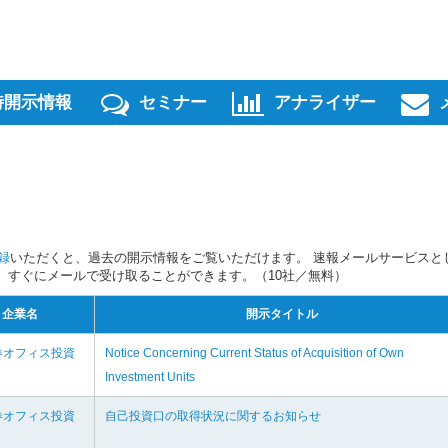
時開示情報
セミナー
アナライザー
録
いただくと、過去の開示情報をご覧いただけます。 速報メールサービスと
スを、すぐにメールで受け取ることができます。（10社／無料）
企業名
開示タイトル
券オフィス投資
Notice Concerning Current Status of Acquisition of Own
Investment Units
券オフィス投資
自己投資口の取得状況に関するお知らせ