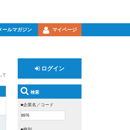
メールマガジン
マイページ
ログイン
して
検索
■企業名／コード
■種別