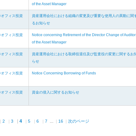
of the Asset Manager
券オフィス投資
資産運用会社における組織の変更及び重要な使用人の異動に関
るお知らせ
券オフィス投資
Notice concerning Retirement of the Director Change of Auditor
of the Asset Manager
券オフィス投資
資産運用会社における取締役退任及び監査役の変更に関するお
らせ
券オフィス投資
Notice Concerning Borrowing of Funds
券オフィス投資
資金の借入に関するお知らせ
4
2
3
5
6
7
...
16
次のページ