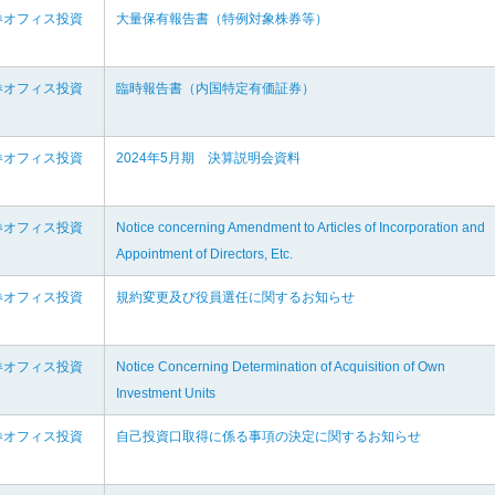
券オフィス投資
大量保有報告書（特例対象株券等）
券オフィス投資
臨時報告書（内国特定有価証券）
券オフィス投資
2024年5月期 決算説明会資料
券オフィス投資
Notice concerning Amendment to Articles of Incorporation and
Appointment of Directors, Etc.
券オフィス投資
規約変更及び役員選任に関するお知らせ
券オフィス投資
Notice Concerning Determination of Acquisition of Own
Investment Units
券オフィス投資
自己投資口取得に係る事項の決定に関するお知らせ