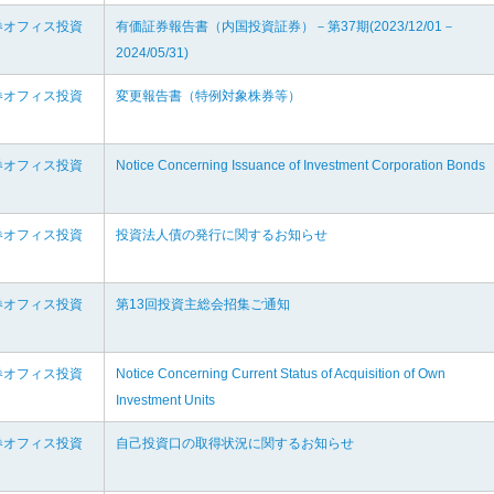
券オフィス投資
有価証券報告書（内国投資証券）－第37期(2023/12/01－
2024/05/31)
券オフィス投資
変更報告書（特例対象株券等）
券オフィス投資
Notice Concerning Issuance of Investment Corporation Bonds
券オフィス投資
投資法人債の発行に関するお知らせ
券オフィス投資
第13回投資主総会招集ご通知
券オフィス投資
Notice Concerning Current Status of Acquisition of Own
Investment Units
券オフィス投資
自己投資口の取得状況に関するお知らせ