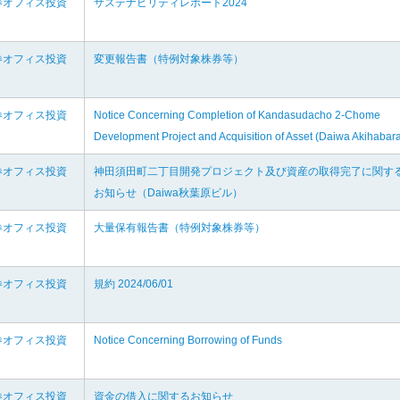
券オフィス投資
サステナビリティレポート2024
券オフィス投資
変更報告書（特例対象株券等）
券オフィス投資
Notice Concerning Completion of Kandasudacho 2-Chome
Development Project and Acquisition of Asset (Daiwa Akihabar
券オフィス投資
神田須田町二丁目開発プロジェクト及び資産の取得完了に関す
お知らせ（Daiwa秋葉原ビル）
券オフィス投資
大量保有報告書（特例対象株券等）
券オフィス投資
規約 2024/06/01
券オフィス投資
Notice Concerning Borrowing of Funds
券オフィス投資
資金の借入に関するお知らせ