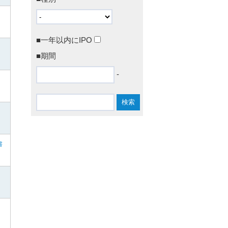
■一年以内にIPO
■期間
-
書