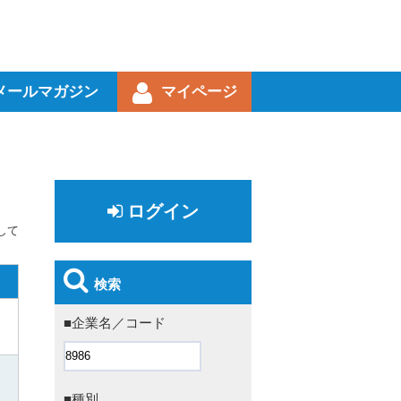
メールマガジン
マイページ
ログイン
して
検索
■企業名／コード
■種別