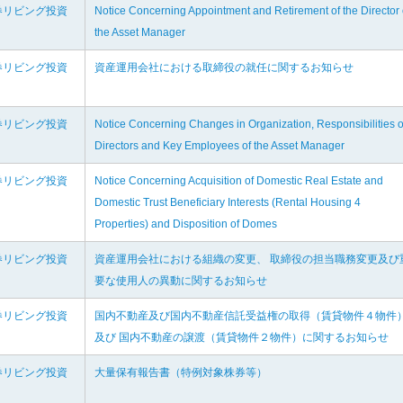
券リビング投資
Notice Concerning Appointment and Retirement of the Director 
the Asset Manager
券リビング投資
資産運用会社における取締役の就任に関するお知らせ
券リビング投資
Notice Concerning Changes in Organization, Responsibilities o
Directors and Key Employees of the Asset Manager
券リビング投資
Notice Concerning Acquisition of Domestic Real Estate and
Domestic Trust Beneficiary Interests (Rental Housing 4
Properties) and Disposition of Domes
券リビング投資
資産運用会社における組織の変更、 取締役の担当職務変更及び
要な使用人の異動に関するお知らせ
券リビング投資
国内不動産及び国内不動産信託受益権の取得（賃貸物件４物件
及び 国内不動産の譲渡（賃貸物件２物件）に関するお知らせ
券リビング投資
大量保有報告書（特例対象株券等）