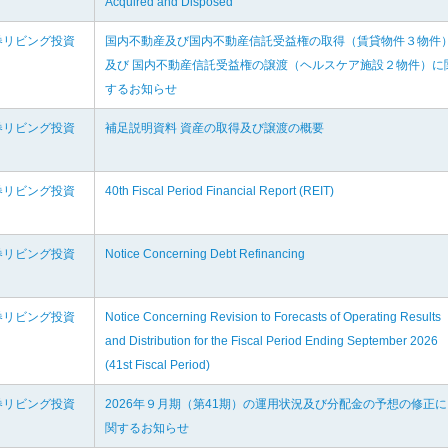
Acquired and Disposed
券リビング投資
国内不動産及び国内不動産信託受益権の取得（賃貸物件３物件
及び 国内不動産信託受益権の譲渡（ヘルスケア施設２物件）に
するお知らせ
券リビング投資
補足説明資料 資産の取得及び譲渡の概要
券リビング投資
40th Fiscal Period Financial Report (REIT)
券リビング投資
Notice Concerning Debt Refinancing
券リビング投資
Notice Concerning Revision to Forecasts of Operating Results
and Distribution for the Fiscal Period Ending September 2026
(41st Fiscal Period)
券リビング投資
2026年９月期（第41期）の運用状況及び分配金の予想の修正に
関するお知らせ