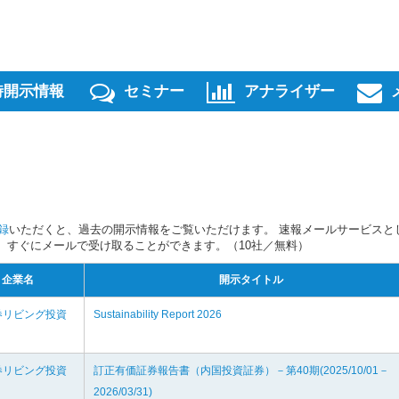
時開示情報
セミナー
アナライザー
録
いただくと、過去の開示情報をご覧いただけます。 速報メールサービスと
スを、すぐにメールで受け取ることができます。（10社／無料）
企業名
開示タイトル
券リビング投資
Sustainability Report 2026
券リビング投資
訂正有価証券報告書（内国投資証券）－第40期(2025/10/01－
2026/03/31)