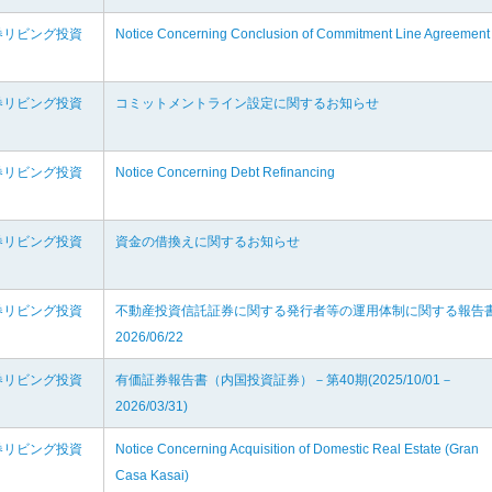
券リビング投資
Notice Concerning Conclusion of Commitment Line Agreement
券リビング投資
コミットメントライン設定に関するお知らせ
券リビング投資
Notice Concerning Debt Refinancing
券リビング投資
資金の借換えに関するお知らせ
券リビング投資
不動産投資信託証券に関する発行者等の運用体制に関する報告
2026/06/22
券リビング投資
有価証券報告書（内国投資証券）－第40期(2025/10/01－
2026/03/31)
券リビング投資
Notice Concerning Acquisition of Domestic Real Estate (Gran
Casa Kasai)