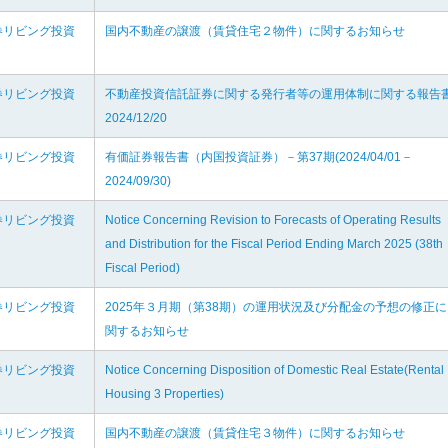
券リビング投資
国内不動産の譲渡（賃貸住宅２物件）に関するお知らせ
券リビング投資
不動産投資信託証券に関する発行者等の運用体制に関する報告
2024/12/20
券リビング投資
有価証券報告書（内国投資証券）－第37期(2024/04/01－
2024/09/30)
券リビング投資
Notice Concerning Revision to Forecasts of Operating Results
and Distribution for the Fiscal Period Ending March 2025 (38th
Fiscal Period)
券リビング投資
2025年３月期（第38期）の運用状況及び分配金の予想の修正に
関するお知らせ
券リビング投資
Notice Concerning Disposition of Domestic Real Estate(Rental
Housing 3 Properties)
券リビング投資
国内不動産の譲渡（賃貸住宅３物件）に関するお知らせ