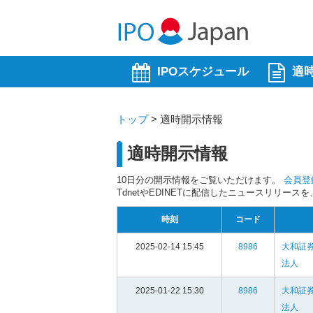
IPOスケジュール
適
トップ
>
適時開示情報
適時開示情報
10日分の開示情報をご覧いただけます。
会員登
TdnetやEDINETに配信したニュースリリー
時刻
コード
2025-02-14 15:45
8986
大和証
法人
2025-01-22 15:30
8986
大和証
法人