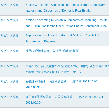
券リビング投資
Notice Concerning Acquisition of Domestic Trust Beneficiary
Interests and Disposition of Domestic Real Estate
券リビング投資
Notice Concerning Revision to Forecasts of Operating Results
and Distribution for the Fiscal Period Ending September 2024
券リビング投資
Supplementary Material to General Outline of Assets to be
Acquired and Disposed
券リビング投資
補足説明資料 資産の取得及び譲渡の概要
券リビング投資
国内不動産信託受益権の取得（賃貸住宅３物件）及び国内不動
の譲渡（賃貸住宅４物件）に関するお知らせ
券リビング投資
有価証券報告書（内国投資証券）－第36期(2023/10/01－
2024/03/31)
券リビング投資
訂正有価証券報告書（内国投資証券）－第35期(2023/04/01－
2023/09/30)