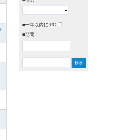
■一年以内にIPO
書
■期間
-