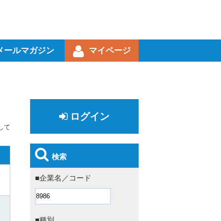
メールマガジン
マイページ
ログイン
して
検索
■企業名／コード
■種別