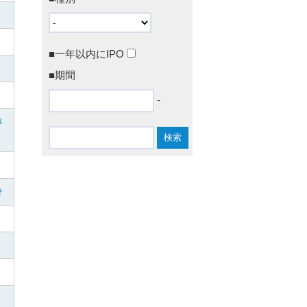
■一年以内にIPO
■期間
-
事
せ