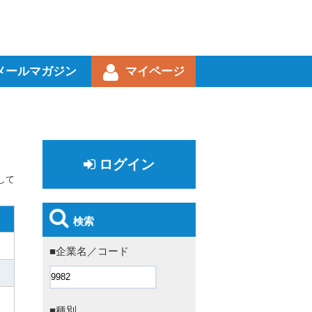
メールマガジン
マイページ
ログイン
して
検索
■企業名／コード
■種別