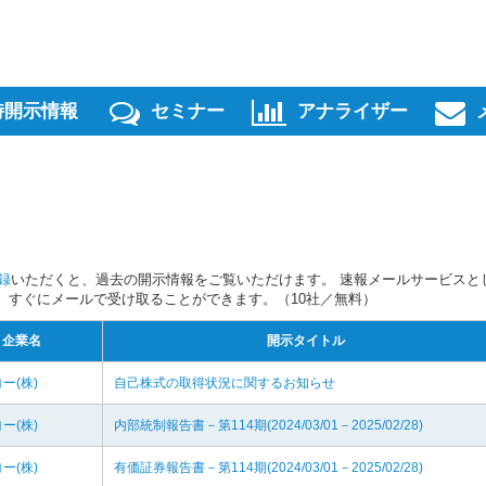
時開示情報
セミナー
アナライザー
録
いただくと、過去の開示情報をご覧いただけます。 速報メールサービスと
スを、すぐにメールで受け取ることができます。（10社／無料）
企業名
開示タイトル
ー(株)
自己株式の取得状況に関するお知らせ
ー(株)
内部統制報告書－第114期(2024/03/01－2025/02/28)
ー(株)
有価証券報告書－第114期(2024/03/01－2025/02/28)