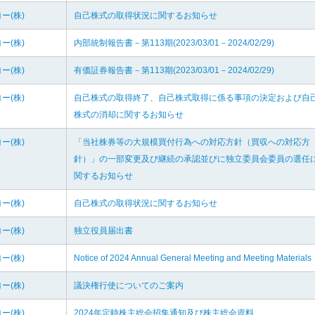
ー(株)
自己株式の取得状況に関するお知らせ
ー(株)
内部統制報告書－第113期(2023/03/01－2024/02/29)
ー(株)
有価証券報告書－第113期(2023/03/01－2024/02/29)
ー(株)
自己株式の取得終了、自己株式取得に係る事項の決定および自
株式の消却に関するお知らせ
ー(株)
「当社株券等の大規模買付行為への対応方針（買収への対応方
針）」の一部変更及び継続の承認並びに独立委員会委員の選任
関するお知らせ
ー(株)
自己株式の取得状況に関するお知らせ
ー(株)
独立役員届出書
ー(株)
Notice of 2024 Annual General Meeting and Meeting Materials
ー(株)
議決権行使についてのご案内
ー(株)
2024年定時株主総会招集通知及び株主総会資料