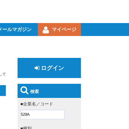
メールマガジン
マイページ
ログイン
して
検索
■企業名／コード
■種別