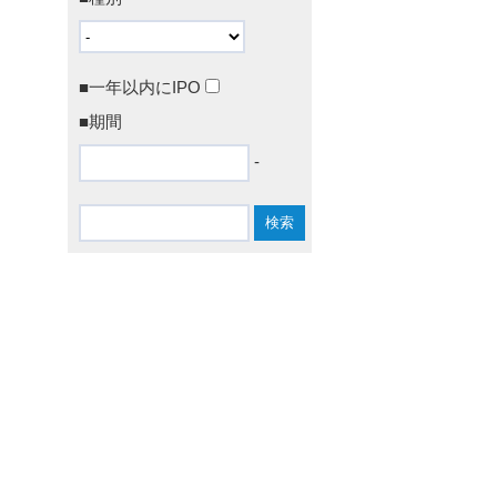
■一年以内にIPO
■期間
-