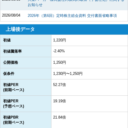
お知らせ
2026/08/04
2026年（第6回）定時株主総会資料 交付書面省略事項
上場後データ
初値
1,220円
-2.40%
初値騰落率
公開価格
1,250円
仮条件
1,230円〜1,250円
初値PER
52.27倍
(前期ベース)
初値PER
19.19倍
(予想ベース)
初値PBR
21.84倍
(前期ベース)