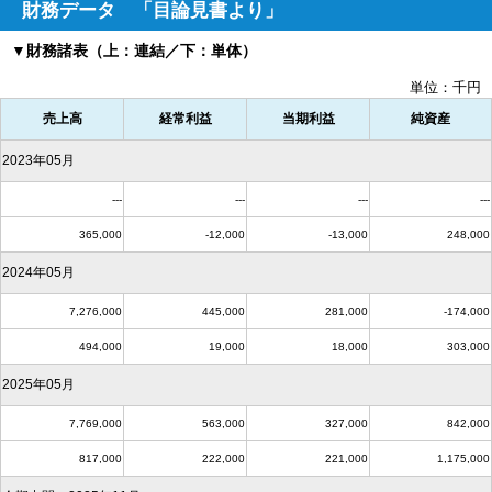
財務データ 「目論見書より」
▼財務諸表（上：連結／下：単体）
単位：千円
売上高
経常利益
当期利益
純資産
2023年05月
---
---
---
---
365,000
-12,000
-13,000
248,000
2024年05月
7,276,000
445,000
281,000
-174,000
494,000
19,000
18,000
303,000
2025年05月
7,769,000
563,000
327,000
842,000
817,000
222,000
221,000
1,175,000