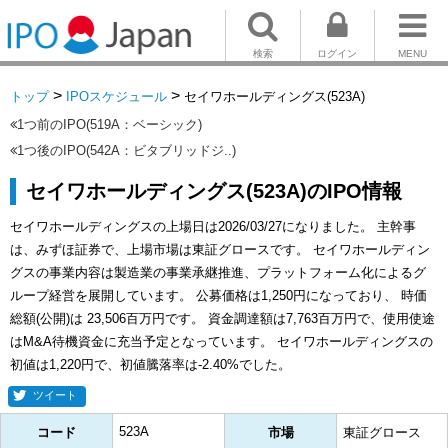
検索
ログイン
MENU
>
>
トップ
IPOスケジュール
セイワホールディングス(523A)
1つ前のIPO(519A：ベーシック)
1つ後のIPO(542A：ビタブリッドジ..)
セイワホールディングス(523A)のIPO情報
セイワホールディングスの上場日は2026/03/27になりました。 主幹事
は、みずほ証券で、上場市場は東証グロースです。 セイワホールディン
グスの事業内容は製造業の事業承継推進、プラットフォーム化によるグ
ループ経営を展開しています。 公募価格は1,250円になっており、 時価
総額(公開)は 23,506百万円です。 資金調達額は7,763百万円で、使用使途
はM&A待機資金に充当予定となっています。 セイワホールディングスの
初値は1,220円で、初値騰落率は-2.40%でした。
ツイート
523A
コード
市場
東証グロース