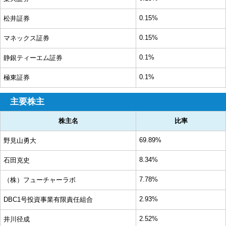
0.15%
松井証券
0.15%
マネックス証券
0.1%
静銀ティーエム証券
0.1%
極東証券
主要株主
株主名
比率
69.89%
野見山勇大
8.34%
石田克史
7.78%
（株）フューチャーラボ
2.93%
DBC1号投資事業有限責任組合
2.52%
井川径成