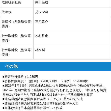
取締役副社長
井川径成
取締役
児玉栄司
取締役（常勤監査等
三宅悠介
委員）
社外取締役（監査等
木村哲也
委員）
社外取締役（監査等
林友梨
委員）
その他
■想定発行価格：1,230円
■公募株数内訳：（国内）3,200,600株、（海外）519,400株
■2026年1月8日付で普通株式1株につき100株の割合で株式分割を実施。
2023年5月期の期首に当該株式分割が行われたと仮定し、1株当たり純資
産額及び1株当たり当期純利益又は1株当たり当期純損失を算定
■連結財務諸表は国際会計基準（IFRS）に基づいて作成
■連結財務諸表の経常利益は税引前利益の数字を入力
■単体数値は日本会計基準に基づいて作成