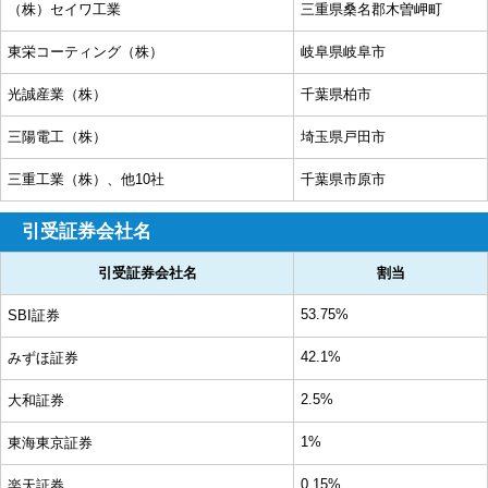
（株）セイワ工業
三重県桑名郡木曽岬町
東栄コーティング（株）
岐阜県岐阜市
光誠産業（株）
千葉県柏市
三陽電工（株）
埼玉県戸田市
三重工業（株）、他10社
千葉県市原市
引受証券会社名
引受証券会社名
割当
53.75%
SBI証券
42.1%
みずほ証券
2.5%
大和証券
1%
東海東京証券
0.15%
楽天証券