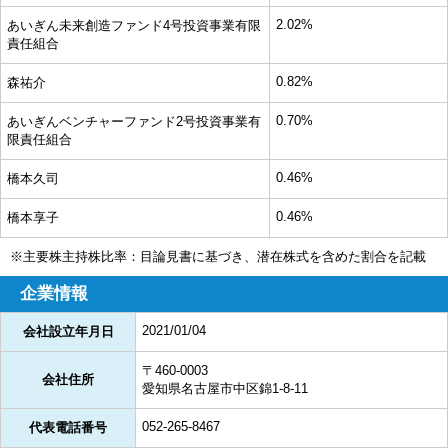
2.02%
あいぎん未来創造ファンド4号投資事業有限
責任組合
0.82%
森祐介
0.70%
あいぎんベンチャーファンド2号投資事業有
限責任組合
0.46%
橋本久司
0.46%
橋本享子
※主要株主持株比率：目論見書に基づき、潜在株式を含めた割合を記載
企業情報
2021/01/04
会社設立年月日
〒460-0003
会社住所
愛知県名古屋市中区錦1-8-11
052-265-8467
代表電話番号