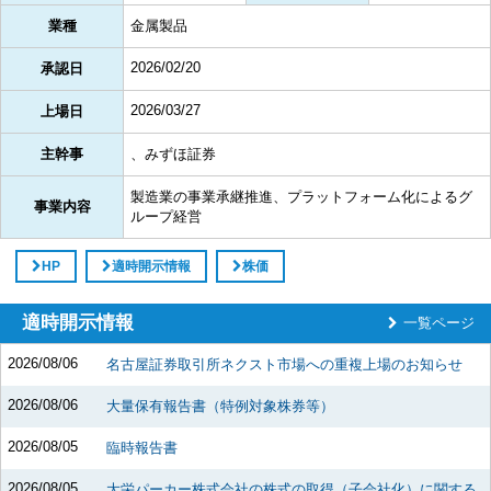
業種
金属製品
2026/02/20
承認日
2026/03/27
上場日
主幹事
、みずほ証券
製造業の事業承継推進、プラットフォーム化によるグ
事業内容
ループ経営
HP
適時開示情報
株価
適時開示情報
一覧ページ
2026/08/06
名古屋証券取引所ネクスト市場への重複上場のお知らせ
2026/08/06
大量保有報告書（特例対象株券等）
2026/08/05
臨時報告書
2026/08/05
大栄パーカー株式会社の株式の取得（子会社化）に関する