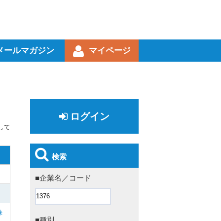
メールマガジン
マイページ
ログイン
して
検索
■企業名／コード
株
■種別