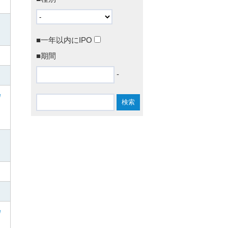
■一年以内にIPO
■期間
-
e
e