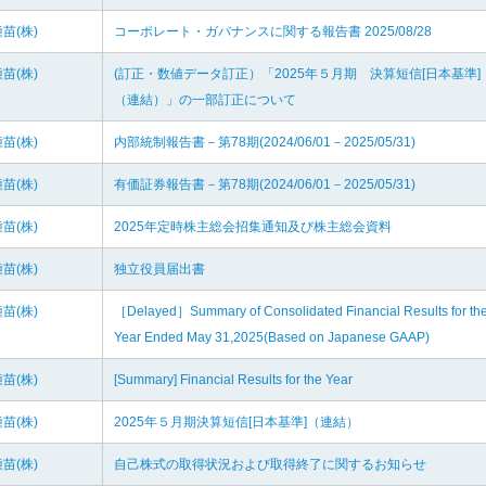
苗(株)
コーポレート・ガバナンスに関する報告書 2025/08/28
苗(株)
(訂正・数値データ訂正）「2025年５月期 決算短信[日本基準]
（連結）」の一部訂正について
苗(株)
内部統制報告書－第78期(2024/06/01－2025/05/31)
苗(株)
有価証券報告書－第78期(2024/06/01－2025/05/31)
苗(株)
2025年定時株主総会招集通知及び株主総会資料
苗(株)
独立役員届出書
苗(株)
［Delayed］Summary of Consolidated Financial Results for th
Year Ended May 31,2025(Based on Japanese GAAP)
苗(株)
[Summary] Financial Results for the Year
苗(株)
2025年５月期決算短信[日本基準]（連結）
苗(株)
自己株式の取得状況および取得終了に関するお知らせ