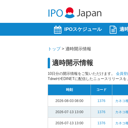
IPOスケジュール
適
トップ
>
適時開示情報
適時開示情報
10日分の開示情報をご覧いただけます。
会員登
TdnetやEDINETに配信したニュースリリー
時刻
コード
2026-08-03 08:00
1376
カネコ種
2026-07-13 13:00
1376
カネコ種
2026-07-13 13:00
1376
カネコ種