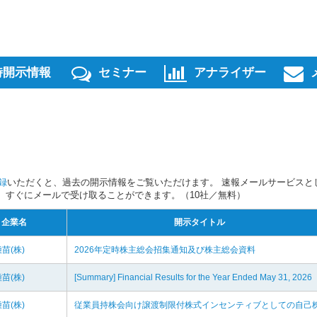
時開示情報
セミナー
アナライザー
録
いただくと、過去の開示情報をご覧いただけます。 速報メールサービスと
スを、すぐにメールで受け取ることができます。（10社／無料）
企業名
開示タイトル
苗(株)
2026年定時株主総会招集通知及び株主総会資料
苗(株)
[Summary] Financial Results for the Year Ended May 31, 2026
苗(株)
従業員持株会向け譲渡制限付株式インセンティブとしての自己