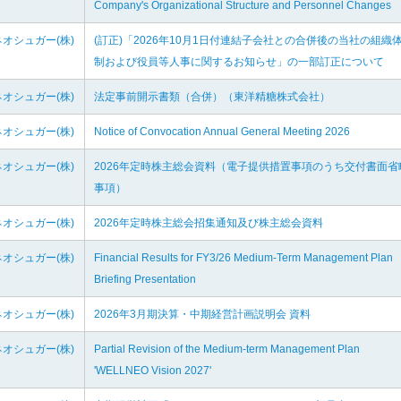
Company's Organizational Structure and Personnel Changes
オシュガー(株)
(訂正)「2026年10月1日付連結子会社との合併後の当社の組織
制および役員等人事に関するお知らせ」の一部訂正について
オシュガー(株)
法定事前開示書類（合併）（東洋精糖株式会社）
オシュガー(株)
Notice of Convocation Annual General Meeting 2026
オシュガー(株)
2026年定時株主総会資料（電子提供措置事項のうち交付書面省
事項）
オシュガー(株)
2026年定時株主総会招集通知及び株主総会資料
オシュガー(株)
Financial Results for FY3/26 Medium-Term Management Plan
Briefing Presentation
オシュガー(株)
2026年3月期決算・中期経営計画説明会 資料
オシュガー(株)
Partial Revision of the Medium-term Management Plan
'WELLNEO Vision 2027'