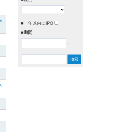
長
er
■一年以内にIPO
■期間
-
s,