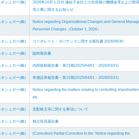
オシュガー(株)
2026年10月１日付 連結子会社との合併後の機構改革および部
等人事に関するお知らせ
オシュガー(株)
Notice regarding Organizational Changes and General Manag
Personnel Changes（October 1, 2026）
オシュガー(株)
コーポレート・ガバナンスに関する報告書 2026/06/30
オシュガー(株)
臨時報告書
オシュガー(株)
内部統制報告書－第15期(2025/04/01－2026/03/31)
オシュガー(株)
有価証券報告書－第15期(2025/04/01－2026/03/31)
オシュガー(株)
Notice regarding the matters relating to controlling shareholder
etc.
オシュガー(株)
支配株主等に関する事項について
オシュガー(株)
独立役員届出書
オシュガー(株)
(Correction) Partial Correction to the “Notice regarding the