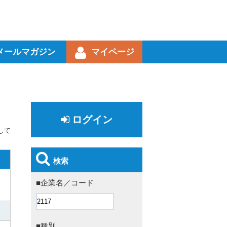
メールマガジン
マイページ
ログイン
して
検索
■企業名／コード
■種別