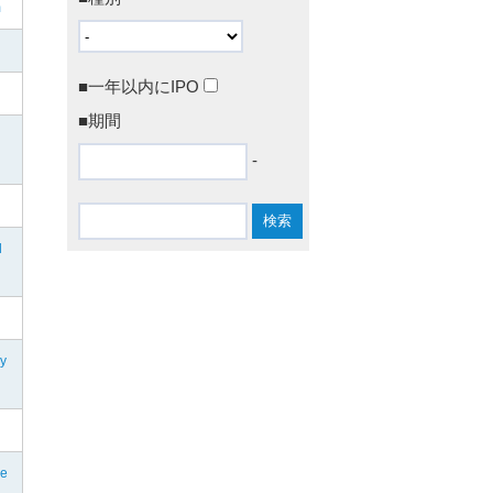
m
■一年以内にIPO
■期間
-
l
ny
re