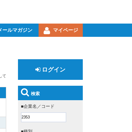
メールマガジン
マイページ
ログイン
して
検索
■企業名／コード
■種別