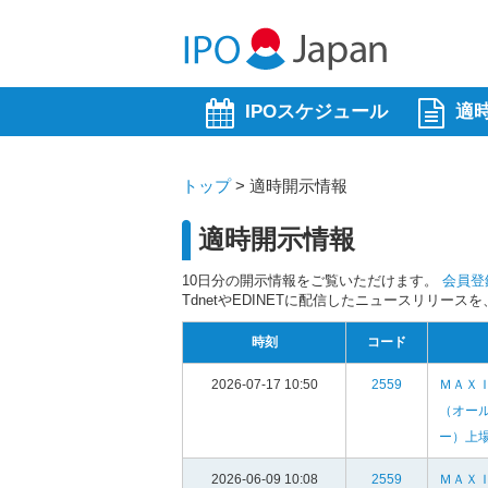
IPOスケジュール
適
トップ
>
適時開示情報
適時開示情報
10日分の開示情報をご覧いただけます。
会員登
TdnetやEDINETに配信したニュースリリー
時刻
コード
2026-07-17 10:50
2559
ＭＡＸ
（オー
ー）上
2026-06-09 10:08
2559
ＭＡＸ