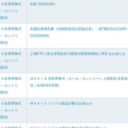
ＩＳ全世界株式
約款 2023/10/01
ル・カントリ
場投信
ＩＳ全世界株式
有価証券報告書（内国投資信託受益証券）－第7期(2022/12/09
ル・カントリ
2023/06/08)
場投信
ＩＳ全世界株式
上場ETFに係る管理会社の吸収分割契約締結に関するお知らせ
ル・カントリ
場投信
ＩＳ全世界株式
ＭＡＸＩＳ 全世界株式（オール・カントリー）上場投信 決算短
ル・カントリ
信（令和5年6月期）
場投信
ＩＳ全世界株式
ＭＡＸＩＳ ＥＴＦの収益分配のお知らせ
ル・カントリ
場投信