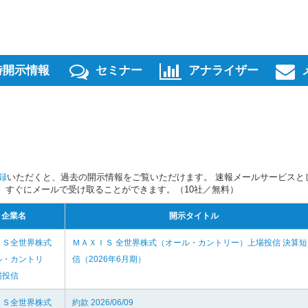
時開示情報
セミナー
アナライザー
録
いただくと、過去の開示情報をご覧いただけます。 速報メールサービスと
スを、すぐにメールで受け取ることができます。（10社／無料）
企業名
開示タイトル
ＩＳ全世界株式
ＭＡＸＩＳ 全世界株式（オール・カントリー）上場投信 決算短
ル・カントリ
信（2026年6月期）
場投信
ＩＳ全世界株式
約款 2026/06/09