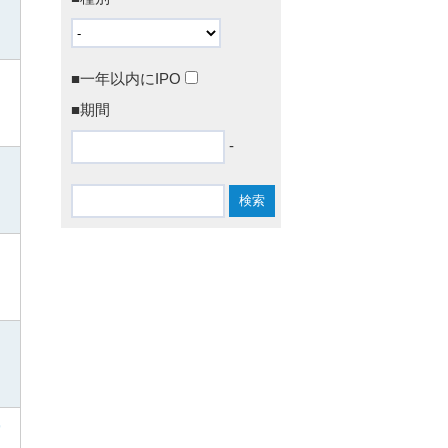
■一年以内にIPO
■期間
-
9