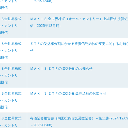
ル・カントリ
－2025/12/08)
場投信
ＩＳ全世界株式
ＭＡＸＩＳ 全世界株式（オール・カントリー）上場投信 決算短
ル・カントリ
信（2025年12月期）
場投信
ＩＳ全世界株式
ＥＴＦの受益権分割にかかる投資信託約款の変更に関するお知
ル・カントリ
せ
場投信
ＩＳ全世界株式
ＭＡＸＩＳ ＥＴＦの収益分配のお知らせ
ル・カントリ
場投信
ＩＳ全世界株式
ＭＡＸＩＳ ＥＴＦの収益分配金見込額のお知らせ
ル・カントリ
場投信
ＩＳ全世界株式
有価証券報告書（内国投資信託受益証券）－第11期(2024/12/0
ル・カントリ
－2025/06/08)