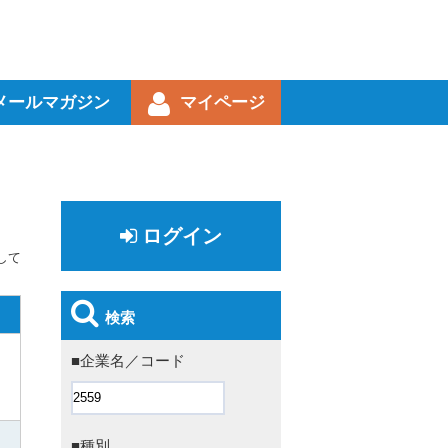
メールマガジン
マイページ
ログイン
して
検索
■企業名／コード
■種別