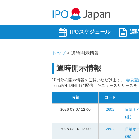
IPOスケジュール
適
トップ
>
適時開示情報
適時開示情報
10日分の開示情報をご覧いただけます。
会員登
TdnetやEDINETに配信したニュースリリー
時刻
コード
2026-08-07 12:00
2602
日清オ
(株)
2026-08-07 12:00
2602
日清オ
(株)