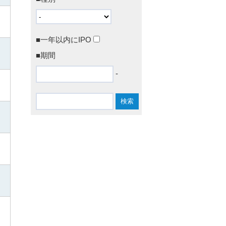
■一年以内にIPO
■期間
-