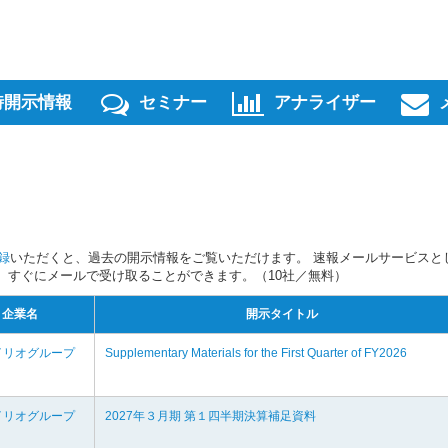
時開示情報
セミナー
アナライザー
録
いただくと、過去の開示情報をご覧いただけます。 速報メールサービスと
スを、すぐにメールで受け取ることができます。（10社／無料）
企業名
開示タイトル
イリオグループ
Supplementary Materials for the First Quarter of FY2026
イリオグループ
2027年３月期 第１四半期決算補足資料