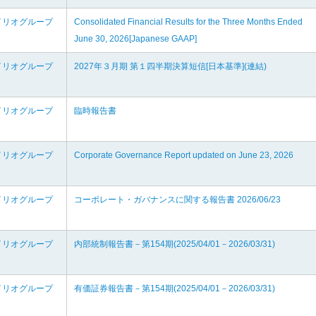
イリオグループ
Consolidated Financial Results for the Three Months Ended
June 30, 2026[Japanese GAAP]
イリオグループ
2027年３月期 第１四半期決算短信[日本基準](連結)
イリオグループ
臨時報告書
イリオグループ
Corporate Governance Report updated on June 23, 2026
イリオグループ
コーポレート・ガバナンスに関する報告書 2026/06/23
イリオグループ
内部統制報告書－第154期(2025/04/01－2026/03/31)
イリオグループ
有価証券報告書－第154期(2025/04/01－2026/03/31)