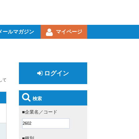
メールマガジン
マイページ
ログイン
して
検索
■企業名／コード
■種別