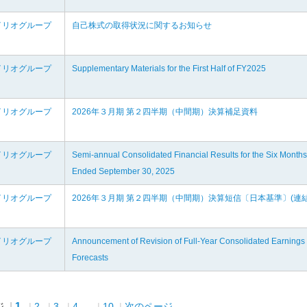
イリオグループ
自己株式の取得状況に関するお知らせ
イリオグループ
Supplementary Materials for the First Half of FY2025
イリオグループ
2026年３月期 第２四半期（中間期）決算補足資料
イリオグループ
Semi-annual Consolidated Financial Results for the Six Months
Ended September 30, 2025
イリオグループ
2026年３月期 第２四半期（中間期）決算短信〔日本基準〕(連結
イリオグループ
Announcement of Revision of Full-Year Consolidated Earnings
Forecasts
1
ジ
2
3
4
...
10
次のページ