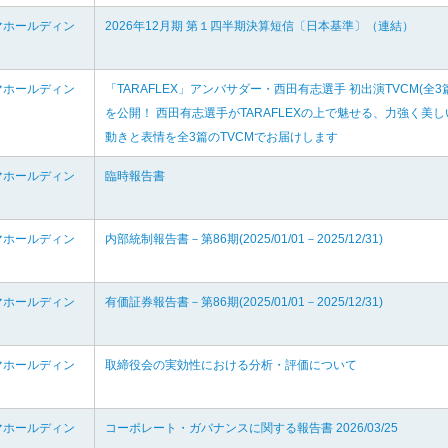
マホールディン
2026年12月期 第１四半期決算短信〔日本基準〕（連結）
マホールディン
「TARAFLEX」アンバサダー・西田有志選手 初出演TVCM(全3
を公開！ 西田有志選手がTARAFLEXの上で魅せる、力強く美し
動きと表情を全3篇のTVCMでお届けします
マホールディン
臨時報告書
マホールディン
内部統制報告書－第86期(2025/01/01－2025/12/31)
マホールディン
有価証券報告書－第86期(2025/01/01－2025/12/31)
マホールディン
取締役会の実効性における分析・評価について
マホールディン
コーポレート・ガバナンスに関する報告書 2026/03/25