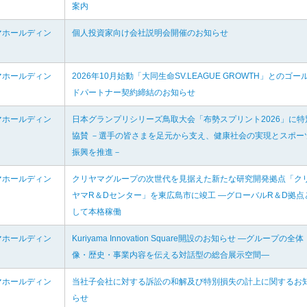
案内
マホールディン
個人投資家向け会社説明会開催のお知らせ
マホールディン
2026年10月始動「大同生命SV.LEAGUE GROWTH」とのゴー
ドパートナー契約締結のお知らせ
マホールディン
日本グランプリシリーズ鳥取大会「布勢スプリント2026」に特
協賛 －選手の皆さまを足元から支え、健康社会の実現とスポー
振興を推進－
マホールディン
クリヤマグループの次世代を見据えた新たな研究開発拠点「ク
ヤマR＆Dセンター」を東広島市に竣工 ―グローバルR＆D拠点
して本格稼働
マホールディン
Kuriyama Innovation Square開設のお知らせ ―グループの全体
像・歴史・事業内容を伝える対話型の総合展示空間―
マホールディン
当社子会社に対する訴訟の和解及び特別損失の計上に関するお
らせ