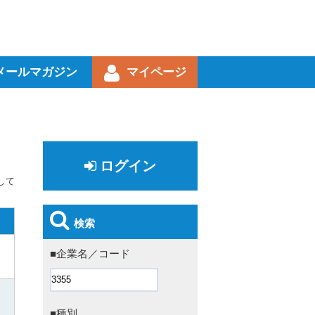
メールマガジン
マイページ
ログイン
して
検索
■企業名／コード
■種別