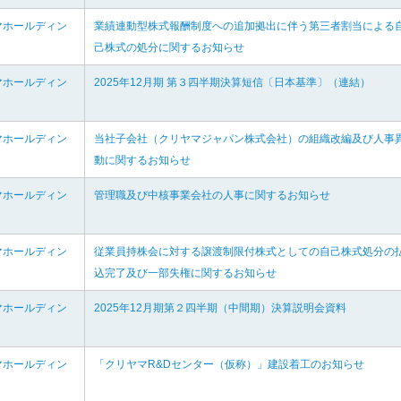
マホールディン
業績連動型株式報酬制度への追加拠出に伴う第三者割当による
己株式の処分に関するお知らせ
マホールディン
2025年12月期 第３四半期決算短信〔日本基準〕（連結）
マホールディン
当社子会社（クリヤマジャパン株式会社）の組織改編及び人事
動に関するお知らせ
マホールディン
管理職及び中核事業会社の人事に関するお知らせ
マホールディン
従業員持株会に対する譲渡制限付株式としての自己株式処分の
込完了及び一部失権に関するお知らせ
マホールディン
2025年12月期第２四半期（中間期）決算説明会資料
マホールディン
「クリヤマR&Dセンター（仮称）」建設着工のお知らせ