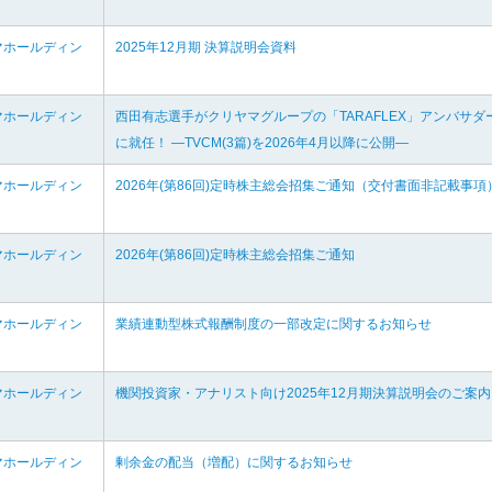
マホールディン
2025年12月期 決算説明会資料
マホールディン
西田有志選手がクリヤマグループの「TARAFLEX」アンバサダ
に就任！ ―TVCM(3篇)を2026年4月以降に公開―
マホールディン
2026年(第86回)定時株主総会招集ご通知（交付書面非記載事項
マホールディン
2026年(第86回)定時株主総会招集ご通知
マホールディン
業績連動型株式報酬制度の一部改定に関するお知らせ
マホールディン
機関投資家・アナリスト向け2025年12月期決算説明会のご案内
マホールディン
剰余金の配当（増配）に関するお知らせ