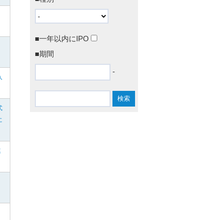
■一年以内にIPO
■期間
-
入
式
に
連