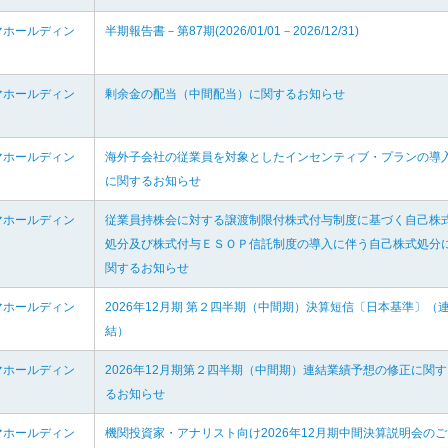
マホールディン
半期報告書－第87期(2026/01/01－2026/12/31)
マホールディン
剰余金の配当（中間配当）に関するお知らせ
マホールディン
海外子会社の従業員を対象としたインセンティブ・プランの導
に関するお知らせ
マホールディン
従業員持株会に対する譲渡制限付株式付与制度に基づく自己株
処分及び株式付与ＥＳＯＰ信託制度の導入に伴う自己株式処分
関するお知らせ
マホールディン
2026年12月期 第２四半期（中間期）決算短信〔日本基準〕（
結）
マホールディン
2026年12月期第２四半期（中間期）連結業績予想の修正に関す
るお知らせ
マホールディン
機関投資家・アナリスト向け2026年12月期中間決算説明会のご