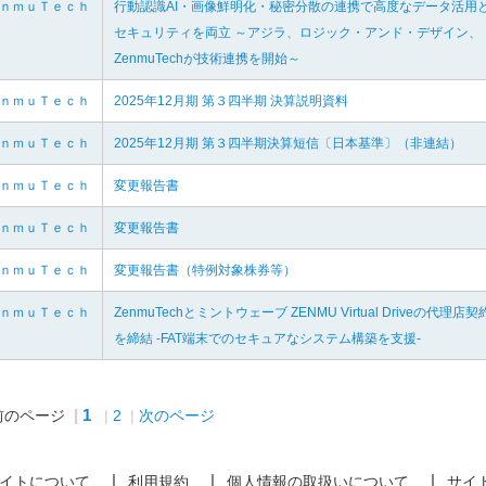
ｅｎｍｕＴｅｃｈ
行動認識AI・画像鮮明化・秘密分散の連携で高度なデータ活用
セキュリティを両立 ～アジラ、ロジック・アンド・デザイン、
ZenmuTechが技術連携を開始～
ｅｎｍｕＴｅｃｈ
2025年12月期 第３四半期 決算説明資料
ｅｎｍｕＴｅｃｈ
2025年12月期 第３四半期決算短信〔日本基準〕（非連結）
ｅｎｍｕＴｅｃｈ
変更報告書
ｅｎｍｕＴｅｃｈ
変更報告書
ｅｎｍｕＴｅｃｈ
変更報告書（特例対象株券等）
ｅｎｍｕＴｅｃｈ
ZenmuTechとミントウェーブ ZENMU Virtual Driveの代理店契
を締結 -FAT端末でのセキュアなシステム構築を支援-
1
前のページ
2
次のページ
イトについて
利用規約
個人情報の取扱いについて
サイ