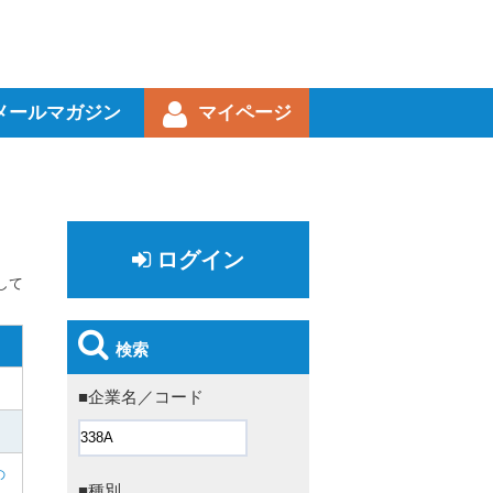
メールマガジン
マイページ
ログイン
して
検索
■企業名／コード
の
■種別