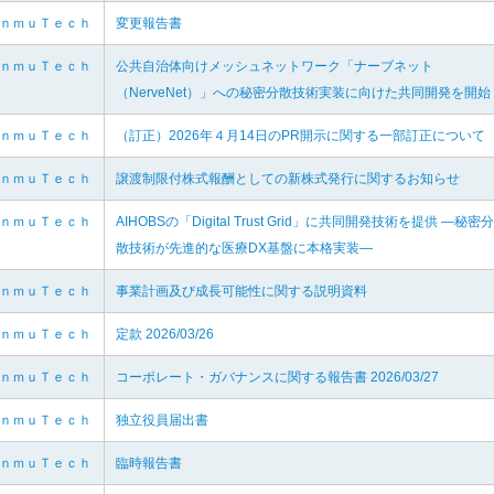
ｅｎｍｕＴｅｃｈ
変更報告書
ｅｎｍｕＴｅｃｈ
公共自治体向けメッシュネットワーク「ナーブネット
（NerveNet）」への秘密分散技術実装に向けた共同開発を開始
ｅｎｍｕＴｅｃｈ
（訂正）2026年４月14日のPR開示に関する一部訂正について
ｅｎｍｕＴｅｃｈ
譲渡制限付株式報酬としての新株式発行に関するお知らせ
ｅｎｍｕＴｅｃｈ
AIHOBSの「Digital Trust Grid」に共同開発技術を提供 ―秘密分
散技術が先進的な医療DX基盤に本格実装―
ｅｎｍｕＴｅｃｈ
事業計画及び成長可能性に関する説明資料
ｅｎｍｕＴｅｃｈ
定款 2026/03/26
ｅｎｍｕＴｅｃｈ
コーポレート・ガバナンスに関する報告書 2026/03/27
ｅｎｍｕＴｅｃｈ
独立役員届出書
ｅｎｍｕＴｅｃｈ
臨時報告書