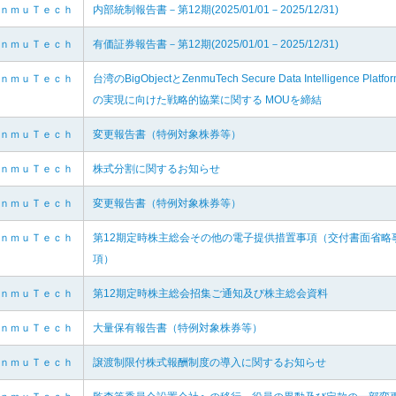
ｅｎｍｕＴｅｃｈ
内部統制報告書－第12期(2025/01/01－2025/12/31)
ｅｎｍｕＴｅｃｈ
有価証券報告書－第12期(2025/01/01－2025/12/31)
ｅｎｍｕＴｅｃｈ
台湾のBigObjectとZenmuTech Secure Data Intelligence Platfo
の実現に向けた戦略的協業に関する MOUを締結
ｅｎｍｕＴｅｃｈ
変更報告書（特例対象株券等）
ｅｎｍｕＴｅｃｈ
株式分割に関するお知らせ
ｅｎｍｕＴｅｃｈ
変更報告書（特例対象株券等）
ｅｎｍｕＴｅｃｈ
第12期定時株主総会その他の電子提供措置事項（交付書面省略
項）
ｅｎｍｕＴｅｃｈ
第12期定時株主総会招集ご通知及び株主総会資料
ｅｎｍｕＴｅｃｈ
大量保有報告書（特例対象株券等）
ｅｎｍｕＴｅｃｈ
譲渡制限付株式報酬制度の導入に関するお知らせ