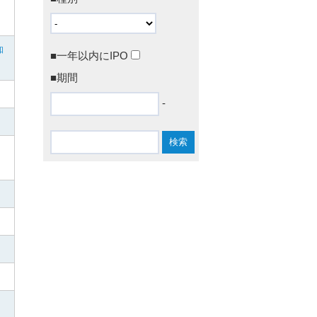
知
■一年以内にIPO
■期間
-