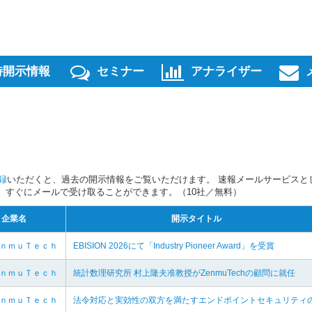
時開示情報
セミナー
アナライザー
録
いただくと、過去の開示情報をご覧いただけます。 速報メールサービスと
スを、すぐにメールで受け取ることができます。（10社／無料）
企業名
開示タイトル
ｅｎｍｕＴｅｃｈ
EBISION 2026にて「Industry Pioneer Award」を受賞
ｅｎｍｕＴｅｃｈ
統計数理研究所 村上隆夫准教授がZenmuTechの顧問に就任
ｅｎｍｕＴｅｃｈ
法令対応と実効性の双方を満たすエンドポイントセキュリティ