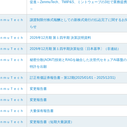
促進～ZenmuTech、TMIP&S、ミントウェーブの3社で業務提携
～
ｅｎｍｕＴｅｃｈ
譲渡制限付株式報酬としての新株式発行の払込完了に関するお
らせ
ｅｎｍｕＴｅｃｈ
2026年12月期 第１四半期 決算説明資料
ｅｎｍｕＴｅｃｈ
2026年12月期 第１四半期決算短信〔日本基準〕（非連結）
ｅｎｍｕＴｅｃｈ
秘密分散(AONT)技術とRAGを融合した次世代セキュアAI基盤の
特許を出願
ｅｎｍｕＴｅｃｈ
訂正有価証券報告書－第12期(2025/01/01－2025/12/31)
ｅｎｍｕＴｅｃｈ
変更報告書
ｅｎｍｕＴｅｃｈ
変更報告書
ｅｎｍｕＴｅｃｈ
大量保有報告書
ｅｎｍｕＴｅｃｈ
変更報告書（短期大量譲渡）