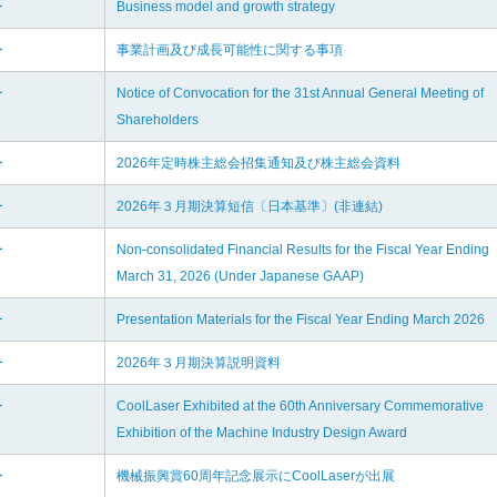
ー
Business model and growth strategy
ー
事業計画及び成長可能性に関する事項
ー
Notice of Convocation for the 31st Annual General Meeting of
Shareholders
ー
2026年定時株主総会招集通知及び株主総会資料
ー
2026年３月期決算短信〔日本基準〕(非連結)
ー
Non-consolidated Financial Results for the Fiscal Year Ending
March 31, 2026 (Under Japanese GAAP)
ー
Presentation Materials for the Fiscal Year Ending March 2026
ー
2026年３月期決算説明資料
ー
CoolLaser Exhibited at the 60th Anniversary Commemorative
Exhibition of the Machine Industry Design Award
ー
機械振興賞60周年記念展示にCoolLaserが出展