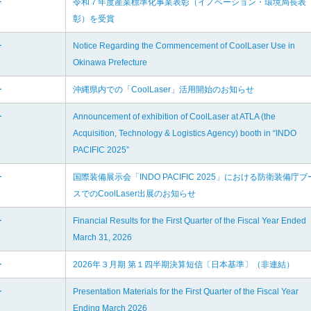
ー
令和７年度産業標準化事業表彰（イノベーション・環境局長表
彰）を受賞
ー
Notice Regarding the Commencement of CoolLaser Use in
Okinawa Prefecture
ー
沖縄県内での「CoolLaser」活用開始のお知らせ
ー
Announcement of exhibition of CoolLaser at ATLA (the
Acquisition, Technology & Logistics Agency) booth in “INDO
PACIFIC 2025”
ー
国際装備展示会「INDO PACIFIC 2025」における防衛装備庁ブ
スでのCoolLaser出展のお知らせ
ー
Financial Results for the First Quarter of the Fiscal Year Ended
March 31, 2026
ー
2026年３月期 第１四半期決算短信〔日本基準〕（非連結）
ー
Presentation Materials for the First Quarter of the Fiscal Year
Ending March 2026