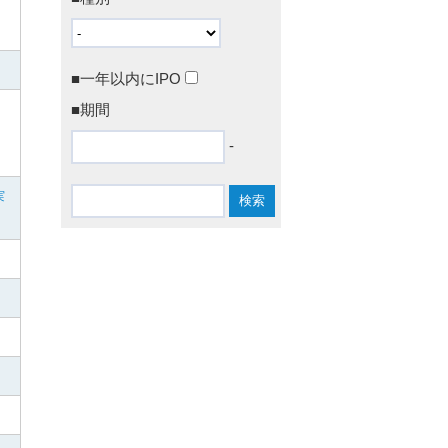
■一年以内にIPO
■期間
-
実