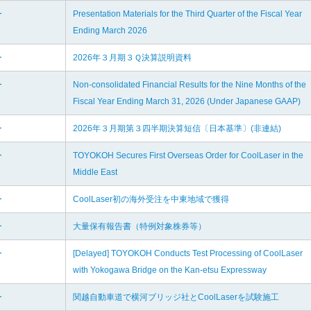
ー
Presentation Materials for the Third Quarter of the Fiscal Year
Ending March 2026
ー
2026年３月期３Ｑ決算説明資料
ー
Non-consolidated Financial Results for the Nine Months of the
Fiscal Year Ending March 31, 2026 (Under Japanese GAAP)
ー
2026年３月期第３四半期決算短信〔日本基準〕(非連結)
ー
TOYOKOH Secures First Overseas Order for CoolLaser in the
Middle East
ー
CoolLaser初の海外受注を中東地域で獲得
ー
大量保有報告書（特例対象株券等）
ー
[Delayed] TOYOKOH Conducts Test Processing of CoolLaser
with Yokogawa Bridge on the Kan-etsu Expressway
ー
関越自動車道で横河ブリッジ社とCoolLaserを試験施工