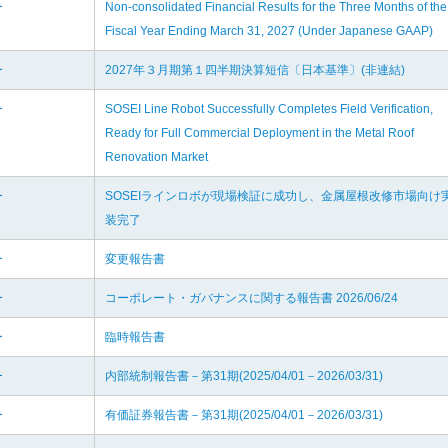
ー
Non-consolidated Financial Results for the Three Months of the
Fiscal Year Ending March 31, 2027 (Under Japanese GAAP)
ー
2027年３月期第１四半期決算短信〔日本基準〕(非連結)
ー
SOSEI Line Robot Successfully Completes Field Verification,
Ready for Full Commercial Deployment in the Metal Roof
Renovation Market
ー
SOSEIラインロボが現場検証に成功し、金属屋根改修市場向け
装完了
ー
変更報告書
ー
コーポレート・ガバナンスに関する報告書 2026/06/24
ー
臨時報告書
ー
内部統制報告書－第31期(2025/04/01－2026/03/31)
ー
有価証券報告書－第31期(2025/04/01－2026/03/31)