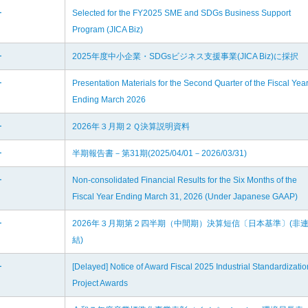
ー
Selected for the FY2025 SME and SDGs Business Support
Program (JICA Biz)
ー
2025年度中小企業・SDGsビジネス支援事業(JICA Biz)に採択
ー
Presentation Materials for the Second Quarter of the Fiscal Yea
Ending March 2026
ー
2026年３月期２Ｑ決算説明資料
ー
半期報告書－第31期(2025/04/01－2026/03/31)
ー
Non-consolidated Financial Results for the Six Months of the
Fiscal Year Ending March 31, 2026 (Under Japanese GAAP)
ー
2026年３月期第２四半期（中間期）決算短信〔日本基準〕(非
結)
ー
[Delayed] Notice of Award Fiscal 2025 Industrial Standardizatio
Project Awards