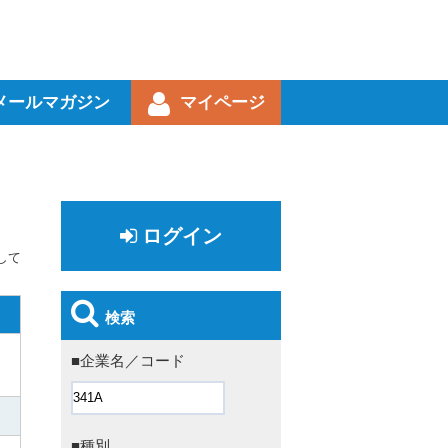
メールマガジン
マイページ
ログイン
して
検索
■企業名／コード
■種別