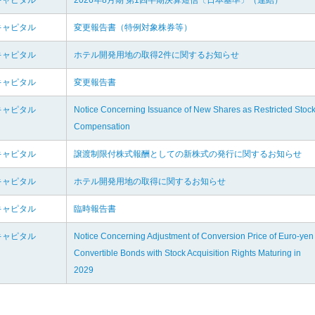
キャピタル
2026年8月期 第1四半期決算短信〔日本基準〕（連結）
キャピタル
変更報告書（特例対象株券等）
キャピタル
ホテル開発用地の取得2件に関するお知らせ
キャピタル
変更報告書
キャピタル
Notice Concerning Issuance of New Shares as Restricted Stoc
Compensation
キャピタル
譲渡制限付株式報酬としての新株式の発行に関するお知らせ
キャピタル
ホテル開発用地の取得に関するお知らせ
キャピタル
臨時報告書
キャピタル
Notice Concerning Adjustment of Conversion Price of Euro-yen
Convertible Bonds with Stock Acquisition Rights Maturing in
2029