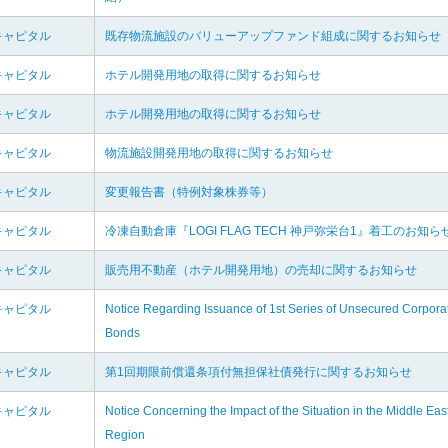
キャピタル
既存物流施設のバリューアップファンド組成に関するお知らせ
キャピタル
ホテル開発用地の取得に関するお知らせ
キャピタル
ホテル開発用地の取得に関するお知らせ
キャピタル
物流施設開発用地の取得に関するお知らせ
キャピタル
変更報告書（特例対象株券等）
キャピタル
冷凍自動倉庫『LOGI FLAG TECH 神戸弥栄台1』着工のお知ら
キャピタル
販売用不動産（ホテル開発用地）の売却に関するお知らせ
キャピタル
Notice Regarding Issuance of 1st Series of Unsecured Corpora
Bonds
キャピタル
第1回期限前償還条項付無担保社債発行に関するお知らせ
キャピタル
Notice Concerning the Impact of the Situation in the Middle Eas
Region