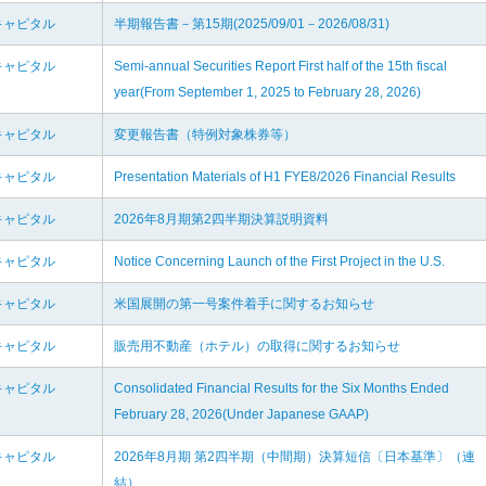
キャピタル
半期報告書－第15期(2025/09/01－2026/08/31)
キャピタル
Semi-annual Securities Report First half of the 15th fiscal
year(From September 1, 2025 to February 28, 2026)
キャピタル
変更報告書（特例対象株券等）
キャピタル
Presentation Materials of H1 FYE8/2026 Financial Results
キャピタル
2026年8月期第2四半期決算説明資料
キャピタル
Notice Concerning Launch of the First Project in the U.S.
キャピタル
米国展開の第一号案件着手に関するお知らせ
キャピタル
販売用不動産（ホテル）の取得に関するお知らせ
キャピタル
Consolidated Financial Results for the Six Months Ended
February 28, 2026(Under Japanese GAAP)
キャピタル
2026年8月期 第2四半期（中間期）決算短信〔日本基準〕（連
結）