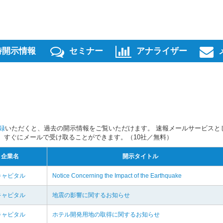
時開示情報
セミナー
アナライザー
録
いただくと、過去の開示情報をご覧いただけます。 速報メールサービスと
スを、すぐにメールで受け取ることができます。（10社／無料）
企業名
開示タイトル
キャピタル
Notice Concerning the Impact of the Earthquake
キャピタル
地震の影響に関するお知らせ
キャピタル
ホテル開発用地の取得に関するお知らせ