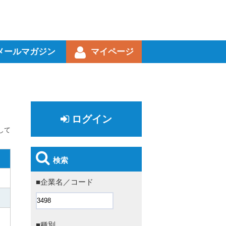
メールマガジン
マイページ
ログイン
して
検索
■企業名／コード
■種別