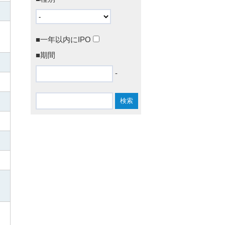
■一年以内にIPO
■期間
-