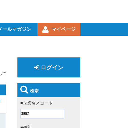
メールマガジン
マイページ
ログイン
して
検索
の
■企業名／コード
■種別