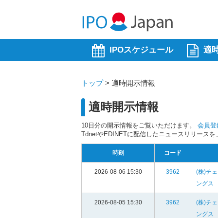
IPOスケジュール
適
トップ
>
適時開示情報
適時開示情報
10日分の開示情報をご覧いただけます。
会員登
TdnetやEDINETに配信したニュースリリー
時刻
コード
2026-08-06 15:30
3962
(株)チ
ングス
2026-08-05 15:30
3962
(株)チ
ングス