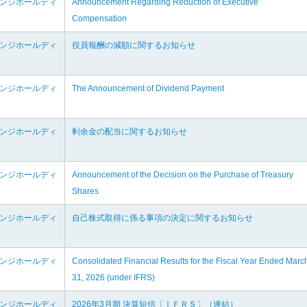
ェンジホールディ
Announcement Regarding Reduction of Executive
Compensation
ェンジホールディ
役員報酬の減額に関するお知らせ
ェンジホールディ
The Announcement of Dividend Payment
ェンジホールディ
剰余金の配当に関するお知らせ
ェンジホールディ
Announcement of the Decision on the Purchase of Treasury
Shares
ェンジホールディ
自己株式取得に係る事項の決定に関するお知らせ
ェンジホールディ
Consolidated Financial Results for the Fiscal Year Ended Marc
31, 2026 (under IFRS)
ェンジホールディ
2026年3月期 決算短信〔ＩＦＲＳ〕（連結）