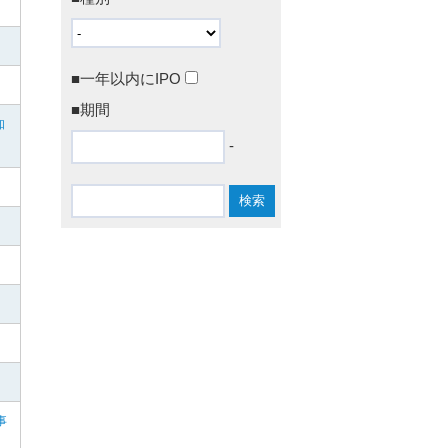
■一年以内にIPO
■期間
知
-
事