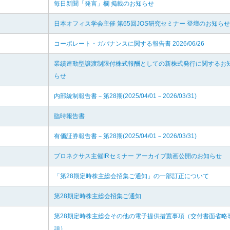
毎日新聞「発言」欄 掲載のお知らせ
日本オフィス学会主催 第65回JOS研究セミナー 登壇のお知らせ
コーポレート・ガバナンスに関する報告書 2026/06/26
業績連動型譲渡制限付株式報酬としての新株式発行に関するお
らせ
内部統制報告書－第28期(2025/04/01－2026/03/31)
臨時報告書
有価証券報告書－第28期(2025/04/01－2026/03/31)
プロネクサス主催IRセミナー アーカイブ動画公開のお知らせ
「第28期定時株主総会招集ご通知」の一部訂正について
第28期定時株主総会招集ご通知
第28期定時株主総会その他の電子提供措置事項（交付書面省略
項）