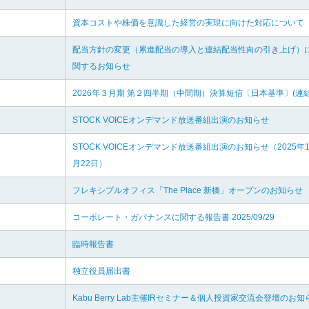
資本コストや株価を意識した経営の実現に向けた対応について
配当方針の変更（累進配当の導入と連結配当性向の引き上げ）
関するお知らせ
2026年３月期 第２四半期（中間期）決算短信〔日本基準〕(連結
STOCK VOICEオンデマンド放送番組出演のお知らせ
STOCK VOICEオンデマンド放送番組出演のお知らせ（2025年1
月22日）
フレキシブルオフィス「The Place 新橋」オープンのお知らせ
コーポレート・ガバナンスに関する報告書 2025/09/29
臨時報告書
独立役員届出書
Kabu Berry Lab主催IRセミナー＆個人投資家交流会登壇のお知