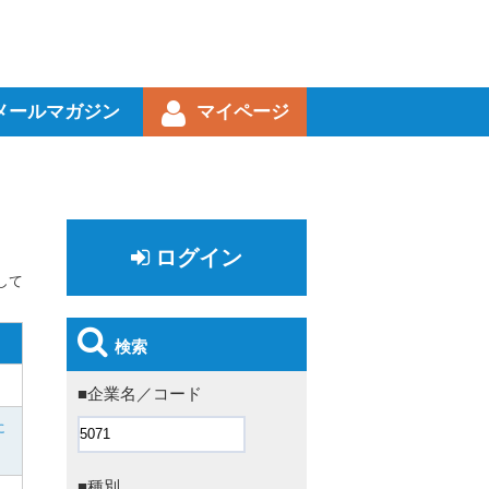
メールマガジン
マイページ
ログイン
して
検索
■企業名／コード
に
■種別