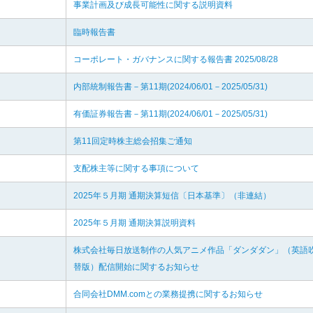
事業計画及び成長可能性に関する説明資料
臨時報告書
コーポレート・ガバナンスに関する報告書 2025/08/28
内部統制報告書－第11期(2024/06/01－2025/05/31)
有価証券報告書－第11期(2024/06/01－2025/05/31)
第11回定時株主総会招集ご通知
支配株主等に関する事項について
2025年５月期 通期決算短信〔日本基準〕（非連結）
2025年５月期 通期決算説明資料
株式会社毎日放送制作の人気アニメ作品「ダンダダン」（英語
替版）配信開始に関するお知らせ
合同会社DMM.comとの業務提携に関するお知らせ