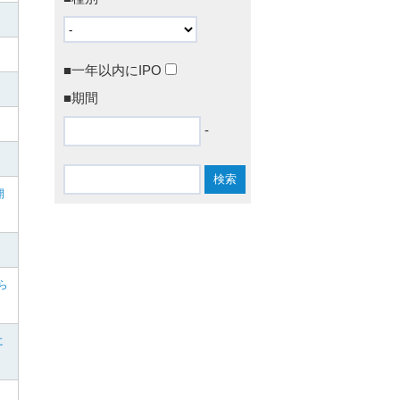
■一年以内にIPO
■期間
-
開
ら
に