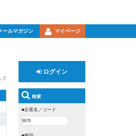
メールマガジン
マイページ
ログイン
して
検索
■企業名／コード
■種別