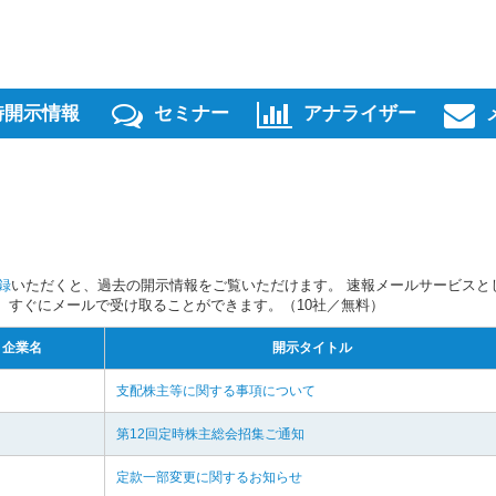
時開示情報
セミナー
アナライザー
録
いただくと、過去の開示情報をご覧いただけます。 速報メールサービスと
スを、すぐにメールで受け取ることができます。（10社／無料）
企業名
開示タイトル
支配株主等に関する事項について
第12回定時株主総会招集ご通知
定款一部変更に関するお知らせ