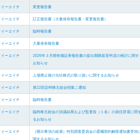
イイーエイチ
変更報告書
イイーエイチ
訂正報告書（大量保有報告書・変更報告書）
イイーエイチ
臨時報告書
イイーエイチ
大量保有報告書
イイーエイチ
2026年３月期有価証券報告書の提出期限延長申請の検討に関す
お知らせ
イイーエイチ
上場廃止後の当社株式の取り扱いに関するお知らせ
イイーエイチ
第22回定時株主総会招集ご通知
イイーエイチ
臨時報告書
イイーエイチ
臨時株主総会の決議結果および監査役（１名）の就任辞退に関
るお知らせ
イイーエイチ
（開示事項の経過）特別調査委員会の委嘱契約解除通知書受領
関するお知らせ