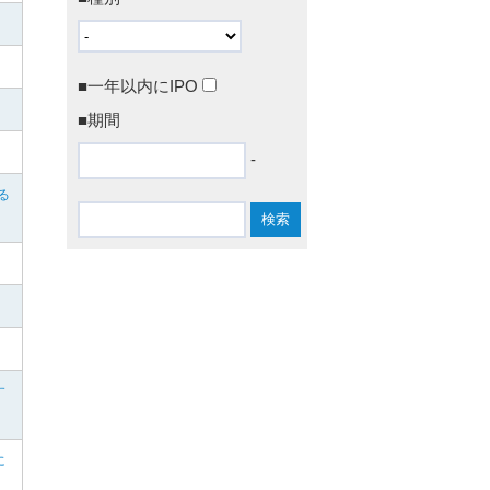
■一年以内にIPO
■期間
-
る
す
に