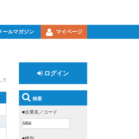
メールマガジン
マイページ
ログイン
して
検索
■企業名／コード
■種別