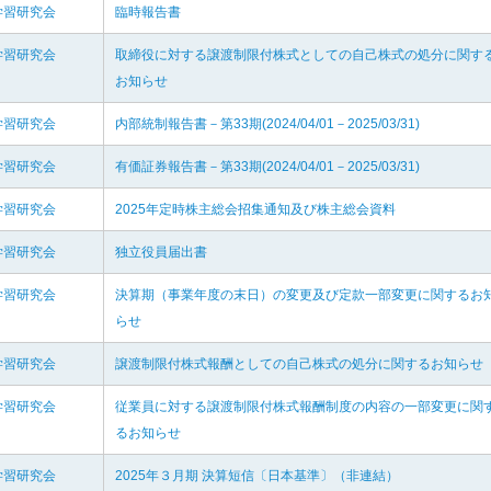
学習研究会
臨時報告書
学習研究会
取締役に対する譲渡制限付株式としての自己株式の処分に関す
お知らせ
学習研究会
内部統制報告書－第33期(2024/04/01－2025/03/31)
学習研究会
有価証券報告書－第33期(2024/04/01－2025/03/31)
学習研究会
2025年定時株主総会招集通知及び株主総会資料
学習研究会
独立役員届出書
学習研究会
決算期（事業年度の末日）の変更及び定款一部変更に関するお
らせ
学習研究会
譲渡制限付株式報酬としての自己株式の処分に関するお知らせ
学習研究会
従業員に対する譲渡制限付株式報酬制度の内容の一部変更に関
るお知らせ
学習研究会
2025年３月期 決算短信〔日本基準〕（非連結）