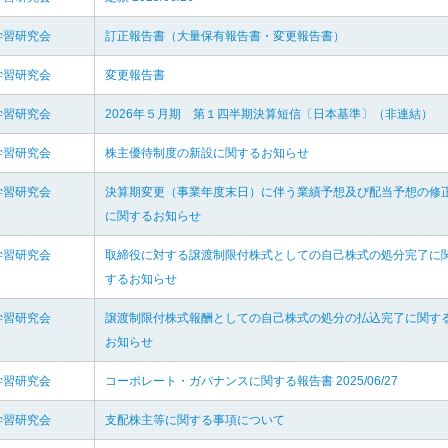
学習研究会
訂正報告書（大量保有報告書・変更報告書）
学習研究会
変更報告書
学習研究会
2026年５月期 第１四半期決算短信〔日本基準〕（非連結）
学習研究会
株主優待制度の新設に関するお知らせ
学習研究会
決算期変更（事業年度末日）に伴う業績予想及び配当予想の修
に関するお知らせ
学習研究会
取締役に対する譲渡制限付株式としての自己株式の処分完了に
するお知らせ
学習研究会
譲渡制限付株式報酬としての自己株式の処分の払込完了に関す
お知らせ
学習研究会
コーポレート・ガバナンスに関する報告書 2025/06/27
学習研究会
支配株主等に関する事項について