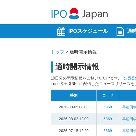
IPOスケジュール
適
トップ
>
適時開示情報
適時開示情報
10日分の開示情報をご覧いただけます。
会員登
TdnetやEDINETに配信したニュースリリー
時刻
コード
2026-08-05 08:00
5869
早稲田
2026-08-03 12:00
5869
早稲田
2026-07-15 12:20
5869
早稲田