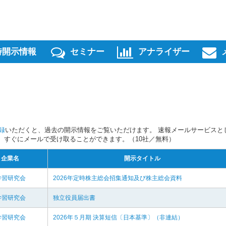
時開示情報
セミナー
アナライザー
録
いただくと、過去の開示情報をご覧いただけます。 速報メールサービスと
スを、すぐにメールで受け取ることができます。（10社／無料）
企業名
開示タイトル
学習研究会
2026年定時株主総会招集通知及び株主総会資料
学習研究会
独立役員届出書
学習研究会
2026年５月期 決算短信〔日本基準〕（非連結）