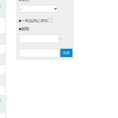
る
■一年以内にIPO
連
■期間
-
連