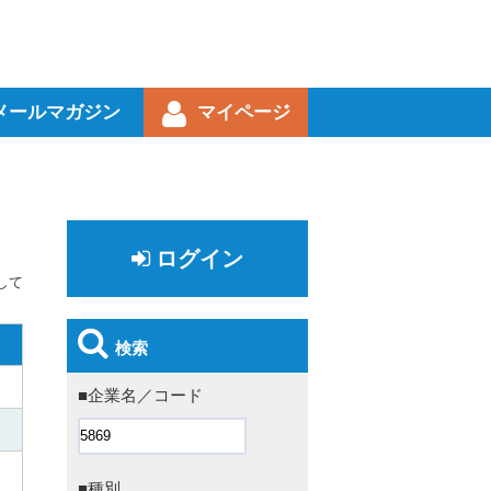
メールマガジン
マイページ
ログイン
して
検索
■企業名／コード
■種別