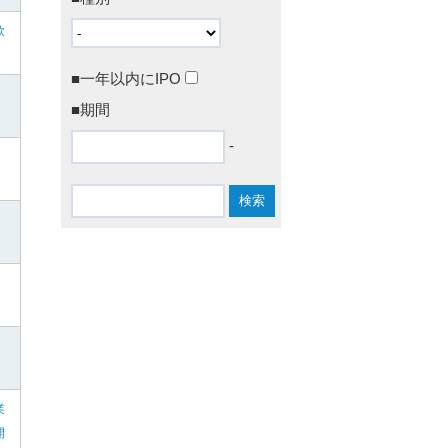
款
■一年以内にIPO
■期間
-
業
開