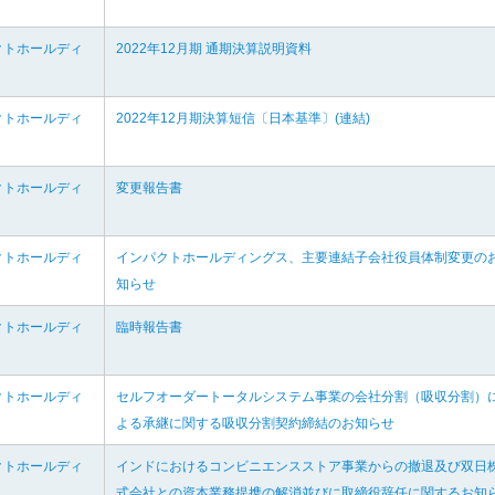
クトホールディ
2022年12月期 通期決算説明資料
クトホールディ
2022年12月期決算短信〔日本基準〕(連結)
クトホールディ
変更報告書
クトホールディ
インパクトホールディングス、主要連結子会社役員体制変更の
知らせ
クトホールディ
臨時報告書
クトホールディ
セルフオーダートータルシステム事業の会社分割（吸収分割）
よる承継に関する吸収分割契約締結のお知らせ
クトホールディ
インドにおけるコンビニエンスストア事業からの撤退及び双日
式会社との資本業務提携の解消並びに取締役辞任に関するお知