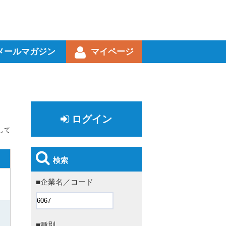
メールマガジン
マイページ
ログイン
して
検索
■企業名／コード
■種別