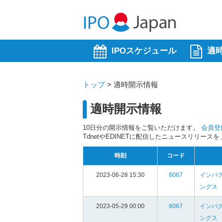
IPOスケジュール
適
トップ
>
適時開示情報
適時開示情報
10日分の開示情報をご覧いただけます。
会員登
TdnetやEDINETに配信したニュースリリー
時刻
コード
2023-06-28 15:30
6067
インパ
ングス
2023-05-29 00:00
6067
インパ
ングス