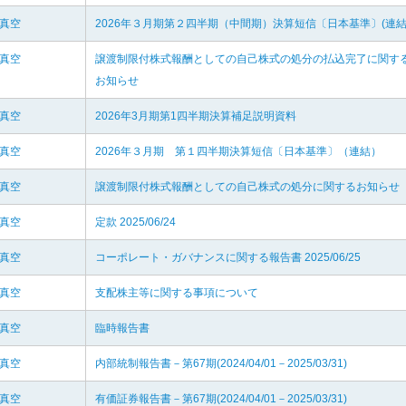
和真空
2026年３月期第２四半期（中間期）決算短信〔日本基準〕(連結
和真空
譲渡制限付株式報酬としての自己株式の処分の払込完了に関す
お知らせ
和真空
2026年3月期第1四半期決算補足説明資料
和真空
2026年３月期 第１四半期決算短信〔日本基準〕（連結）
和真空
譲渡制限付株式報酬としての自己株式の処分に関するお知らせ
和真空
定款 2025/06/24
和真空
コーポレート・ガバナンスに関する報告書 2025/06/25
和真空
支配株主等に関する事項について
和真空
臨時報告書
和真空
内部統制報告書－第67期(2024/04/01－2025/03/31)
和真空
有価証券報告書－第67期(2024/04/01－2025/03/31)