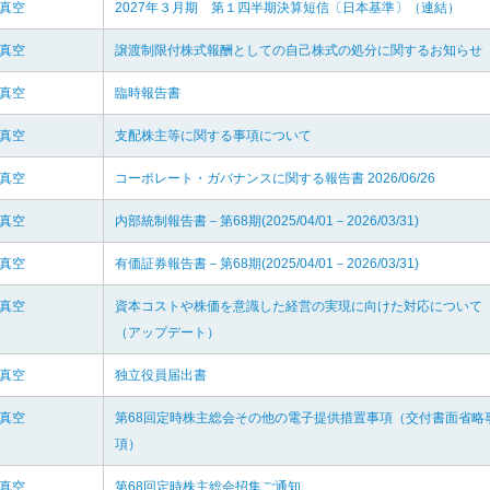
和真空
2027年３月期 第１四半期決算短信〔日本基準〕（連結）
和真空
譲渡制限付株式報酬としての自己株式の処分に関するお知らせ
和真空
臨時報告書
和真空
支配株主等に関する事項について
和真空
コーポレート・ガバナンスに関する報告書 2026/06/26
和真空
内部統制報告書－第68期(2025/04/01－2026/03/31)
和真空
有価証券報告書－第68期(2025/04/01－2026/03/31)
和真空
資本コストや株価を意識した経営の実現に向けた対応について
（アップデート）
和真空
独立役員届出書
和真空
第68回定時株主総会その他の電子提供措置事項（交付書面省略
項）
和真空
第68回定時株主総会招集ご通知