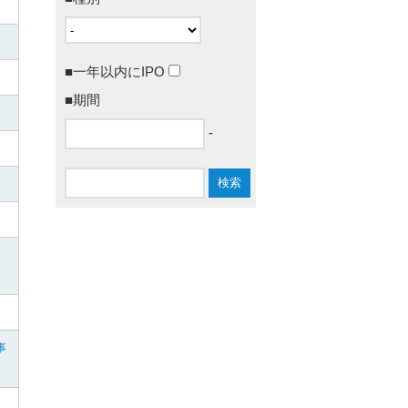
■一年以内にIPO
■期間
-
事