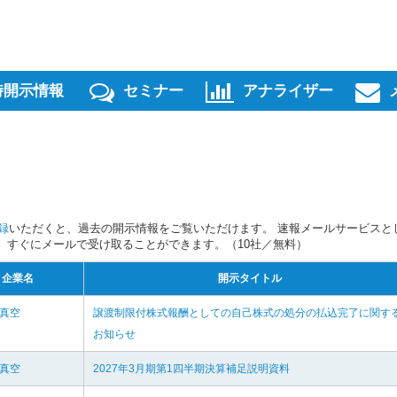
時開示情報
セミナー
アナライザー
録
いただくと、過去の開示情報をご覧いただけます。 速報メールサービスと
スを、すぐにメールで受け取ることができます。（10社／無料）
企業名
開示タイトル
和真空
譲渡制限付株式報酬としての自己株式の処分の払込完了に関す
お知らせ
和真空
2027年3月期第1四半期決算補足説明資料