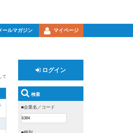
メールマガジン
マイページ
ログイン
して
検索
る
■企業名／コード
■種別