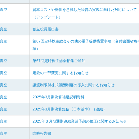
和真空
資本コストや株価を意識した経営の実現に向けた対応について
（アップデート）
和真空
独立役員届出書
和真空
第67回定時株主総会その他の電子提供措置事項（交付書面省略
項）
和真空
第67回定時株主総会招集ご通知
和真空
定款の一部変更に関するお知らせ
和真空
譲渡制限付株式報酬制度の導入に関するお知らせ
和真空
2025年3月期決算補足説明資料
和真空
2025年3月期決算短信〔日本基準〕（連結）
和真空
2025年３月期通期連結業績予想の修正に関するお知らせ
和真空
臨時報告書