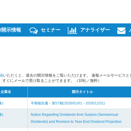
時開示情報
セミナー
アナライザー
録
いただくと、過去の開示情報をご覧いただけます。 速報メールサービスと
スを、すぐにメールで受け取ることができます。（10社／無料）
企業名
開示タイトル
株)
半期報告書－第57期(2026/01/01－2026/12/31)
株)
Notice Regarding Dividends from Surplus (Semiannual
Dividends) and Revision to Year-End Dividend Projection