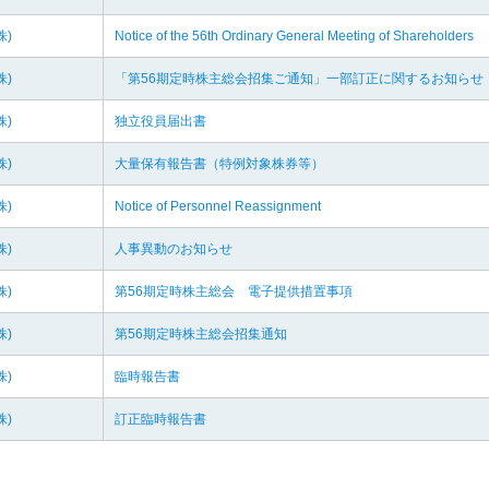
株)
Notice of the 56th Ordinary General Meeting of Shareholders
株)
「第56期定時株主総会招集ご通知」一部訂正に関するお知らせ
株)
独立役員届出書
株)
大量保有報告書（特例対象株券等）
株)
Notice of Personnel Reassignment
株)
人事異動のお知らせ
株)
第56期定時株主総会 電子提供措置事項
株)
第56期定時株主総会招集通知
株)
臨時報告書
株)
訂正臨時報告書