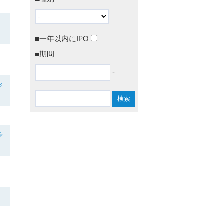
■一年以内にIPO
■期間
-
お
差