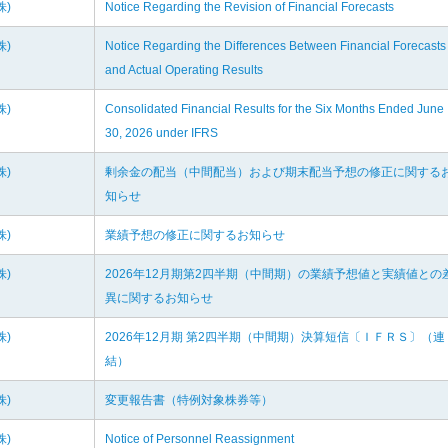
株)
Notice Regarding the Revision of Financial Forecasts
株)
Notice Regarding the Differences Between Financial Forecasts
and Actual Operating Results
株)
Consolidated Financial Results for the Six Months Ended June
30, 2026 under IFRS
株)
剰余金の配当（中間配当）および期末配当予想の修正に関する
知らせ
株)
業績予想の修正に関するお知らせ
株)
2026年12月期第2四半期（中間期）の業績予想値と実績値との
異に関するお知らせ
株)
2026年12月期 第2四半期（中間期）決算短信〔ＩＦＲＳ〕（連
結）
株)
変更報告書（特例対象株券等）
株)
Notice of Personnel Reassignment