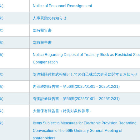
株)
Notice of Personnel Reassignment
株)
人事異動のお知らせ
株)
臨時報告書
株)
臨時報告書
株)
Notice Regarding Disposal of Treasury Stock as Restricted Sto
Compensation
株)
譲渡制限付株式報酬としての自己株式の処分に関するお知らせ
株)
内部統制報告書－第56期(2025/01/01－2025/12/31)
株)
有価証券報告書－第56期(2025/01/01－2025/12/31)
株)
大量保有報告書（特例対象株券等）
株)
Items Subject to Measures for Electronic Provision Regarding
Convocation of the 56th Ordinary General Meeting of
shareholders