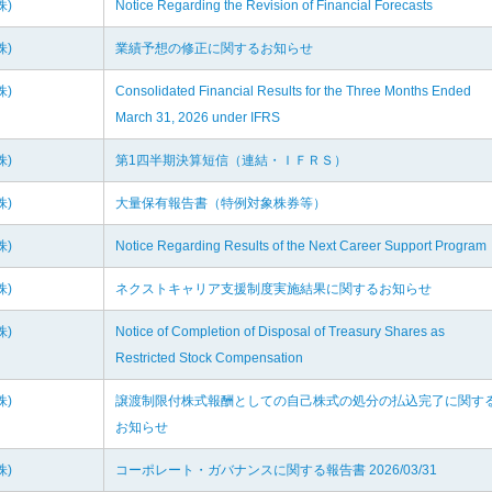
株)
Notice Regarding the Revision of Financial Forecasts
株)
業績予想の修正に関するお知らせ
株)
Consolidated Financial Results for the Three Months Ended
March 31, 2026 under IFRS
株)
第1四半期決算短信（連結・ＩＦＲＳ）
株)
大量保有報告書（特例対象株券等）
株)
Notice Regarding Results of the Next Career Support Program
株)
ネクストキャリア支援制度実施結果に関するお知らせ
株)
Notice of Completion of Disposal of Treasury Shares as
Restricted Stock Compensation
株)
譲渡制限付株式報酬としての自己株式の処分の払込完了に関す
お知らせ
株)
コーポレート・ガバナンスに関する報告書 2026/03/31