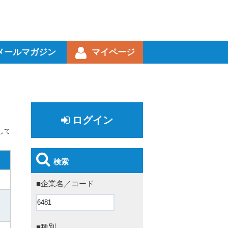
メールマガジン
マイページ
ログイン
して
検索
■企業名／コード
■種別