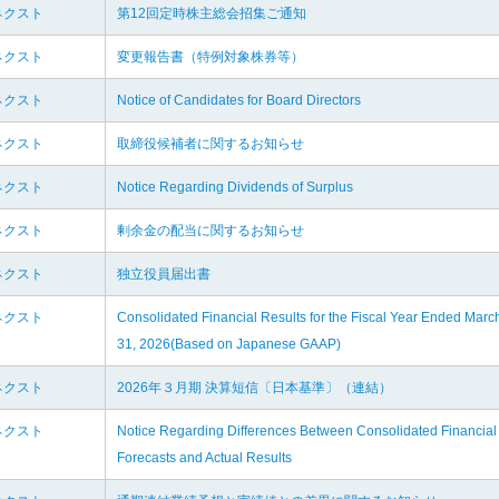
ネクスト
第12回定時株主総会招集ご通知
ネクスト
変更報告書（特例対象株券等）
ネクスト
Notice of Candidates for Board Directors
ネクスト
取締役候補者に関するお知らせ
ネクスト
Notice Regarding Dividends of Surplus
ネクスト
剰余金の配当に関するお知らせ
ネクスト
独立役員届出書
ネクスト
Consolidated Financial Results for the Fiscal Year Ended Marc
31, 2026(Based on Japanese GAAP)
ネクスト
2026年３月期 決算短信〔日本基準〕（連結）
ネクスト
Notice Regarding Differences Between Consolidated Financial
Forecasts and Actual Results