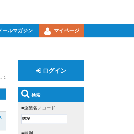
メールマガジン
マイページ
ログイン
して
検索
■企業名／コード
0,
■種別