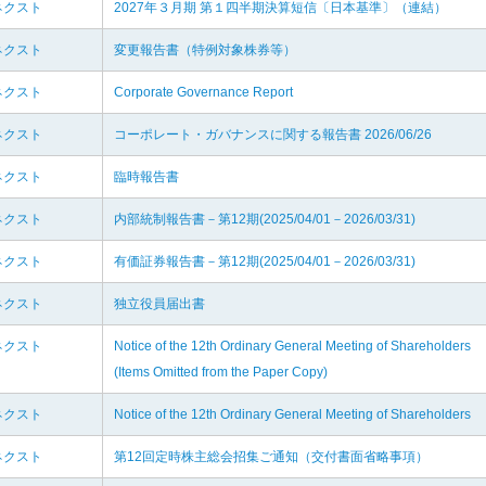
ネクスト
2027年３月期 第１四半期決算短信〔日本基準〕（連結）
ネクスト
変更報告書（特例対象株券等）
ネクスト
Corporate Governance Report
ネクスト
コーポレート・ガバナンスに関する報告書 2026/06/26
ネクスト
臨時報告書
ネクスト
内部統制報告書－第12期(2025/04/01－2026/03/31)
ネクスト
有価証券報告書－第12期(2025/04/01－2026/03/31)
ネクスト
独立役員届出書
ネクスト
Notice of the 12th Ordinary General Meeting of Shareholders
(Items Omitted from the Paper Copy)
ネクスト
Notice of the 12th Ordinary General Meeting of Shareholders
ネクスト
第12回定時株主総会招集ご通知（交付書面省略事項）