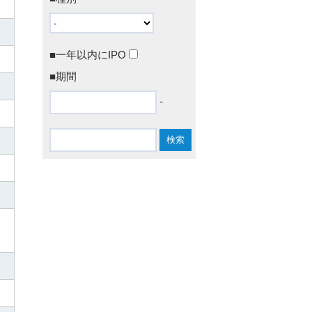
■一年以内にIPO
■期間
-