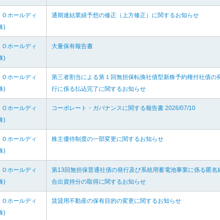
ＣＯホールディ
通期連結業績予想の修正（上方修正）に関するお知らせ
株)
ＣＯホールディ
大量保有報告書
株)
ＣＯホールディ
第三者割当による第１回無担保転換社債型新株予約権付社債の
株)
行に係る払込完了に関するお知らせ
ＣＯホールディ
コーポレート・ガバナンスに関する報告書 2026/07/10
株)
ＣＯホールディ
株主優待制度の一部変更に関するお知らせ
株)
ＣＯホールディ
第13回無担保普通社債の発行及び系統用蓄電池事業に係る匿名
株)
合出資持分の取得に関するお知らせ
ＣＯホールディ
賃貸用不動産の保有目的の変更に関するお知らせ
株)