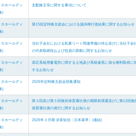
ＣＯホールディ
支配株主等に関する事項について
株)
ＣＯホールディ
第15回定時株主総会における議決権行使結果に関するお知らせ
株)
ＣＯホールディ
当社子会社における私募リート関連準備の停止並びに当社子会
株)
の代表取締役および役員の異動に関するお知らせ
ＣＯホールディ
高圧系統用蓄電所に関する土地及び系統連系に係る権利取得に
株)
するお知らせ
ＣＯホールディ
2026年定時株主総会招集通知
株)
ＣＯホールディ
第３回及び第５回無担保普通社債の期限前償還並びに第12回無
株)
保普通社債の発行に関するお知らせ
ＣＯホールディ
2026年３月期 決算短信〔日本基準〕(連結)
株)