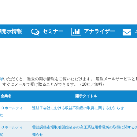
時開示情報
セミナー
アナライザー
録
いただくと、過去の開示情報をご覧いただけます。 速報メールサービスと
スを、すぐにメールで受け取ることができます。（10社／無料）
企業名
開示タイトル
ＣＯホールディ
連結子会社における収益不動産の取得に関するお知らせ
株)
ＣＯホールディ
需給調整市場取引開始済みの高圧系統用蓄電所の取得に関する
株)
知らせ