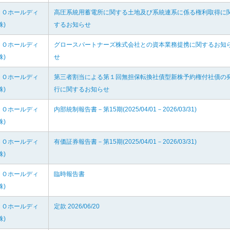
ＣＯホールディ
高圧系統用蓄電所に関する土地及び系統連系に係る権利取得に
株)
するお知らせ
ＣＯホールディ
グロースパートナーズ株式会社との資本業務提携に関するお知
株)
せ
ＣＯホールディ
第三者割当による第１回無担保転換社債型新株予約権付社債の
株)
行に関するお知らせ
ＣＯホールディ
内部統制報告書－第15期(2025/04/01－2026/03/31)
株)
ＣＯホールディ
有価証券報告書－第15期(2025/04/01－2026/03/31)
株)
ＣＯホールディ
臨時報告書
株)
ＣＯホールディ
定款 2026/06/20
株)