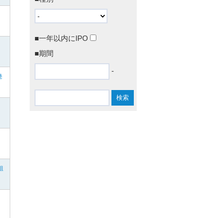
■一年以内にIPO
■期間
-
発
組