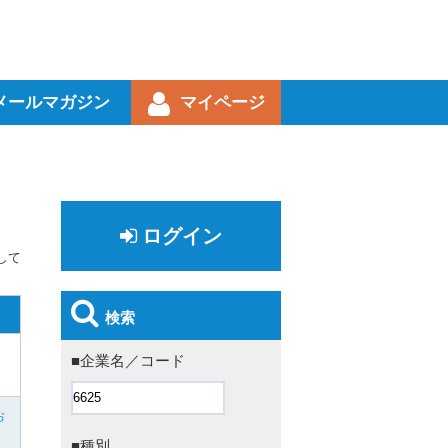
メールマガジン
マイページ
ログイン
して
検索
■企業名／コード
お
■種別