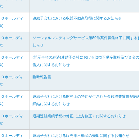
株)
ＣＯホールディ
連結子会社における収益不動産取得に関するお知らせ
株)
ＣＯホールディ
ソーシャルレンディングサービス第89号案件募集終了に関する
株)
知らせ
ＣＯホールディ
(開示事項の経過)連結子会社における収益不動産取得及び資金
株)
借入に関するお知らせ
ＣＯホールディ
臨時報告書
株)
ＣＯホールディ
連結子会社における財務上の特約が付された金銭消費貸借契約
株)
締結に関するお知らせ
ＣＯホールディ
通期連結業績予想の修正（上方修正）に関するお知らせ
株)
ＣＯホールディ
連結子会社における販売用不動産の売却に関するお知らせ