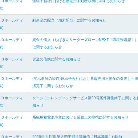
ＣＯホールディ
連結子会社における販売用不動産取得に関するお知らせ
株)
ＣＯホールディ
剰余金の配当（期末配当）に関するお知らせ
株)
ＣＯホールディ
資金の借入（ちばぎんリーダーズローンNEXT〔環境設備型〕
株)
に関するお知らせ
ＣＯホールディ
資金の借換に関するお知らせ
株)
ＣＯホールディ
(開示事項の経過)連結子会社における販売用不動産の引渡し・
株)
済完了に関するお知らせ
ＣＯホールディ
ソーシャルレンディングサービス第90号案件募集終了に関する
株)
知らせ
ＣＯホールディ
系統用蓄電池事業における業務上の提携に関するお知らせ
株)
ＣＯホールディ
2026年３月期 第３四半期決算短信〔日本基準〕(連結)