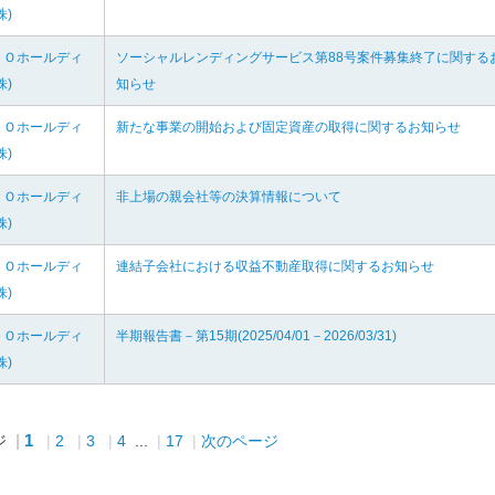
株)
ＣＯホールディ
ソーシャルレンディングサービス第88号案件募集終了に関する
株)
知らせ
ＣＯホールディ
新たな事業の開始および固定資産の取得に関するお知らせ
株)
ＣＯホールディ
非上場の親会社等の決算情報について
株)
ＣＯホールディ
連結子会社における収益不動産取得に関するお知らせ
株)
ＣＯホールディ
半期報告書－第15期(2025/04/01－2026/03/31)
株)
1
ジ
2
3
4
...
17
次のページ