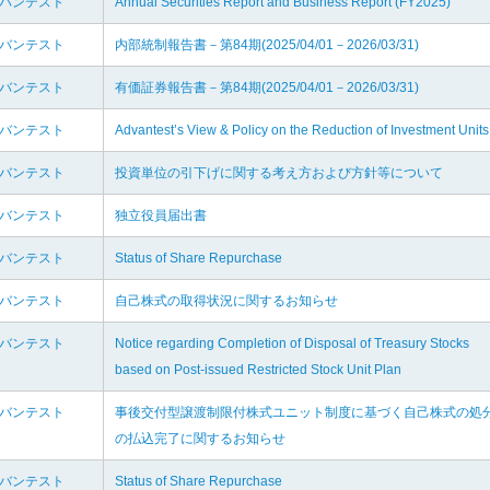
ドバンテスト
Annual Securities Report and Business Report (FY2025)
ドバンテスト
内部統制報告書－第84期(2025/04/01－2026/03/31)
ドバンテスト
有価証券報告書－第84期(2025/04/01－2026/03/31)
ドバンテスト
Advantest’s View & Policy on the Reduction of Investment Units
ドバンテスト
投資単位の引下げに関する考え方および方針等について
ドバンテスト
独立役員届出書
ドバンテスト
Status of Share Repurchase
ドバンテスト
自己株式の取得状況に関するお知らせ
ドバンテスト
Notice regarding Completion of Disposal of Treasury Stocks
based on Post-issued Restricted Stock Unit Plan
ドバンテスト
事後交付型譲渡制限付株式ユニット制度に基づく自己株式の処
の払込完了に関するお知らせ
ドバンテスト
Status of Share Repurchase