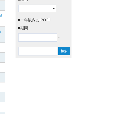
ed
■一年以内にIPO
■期間
分
-