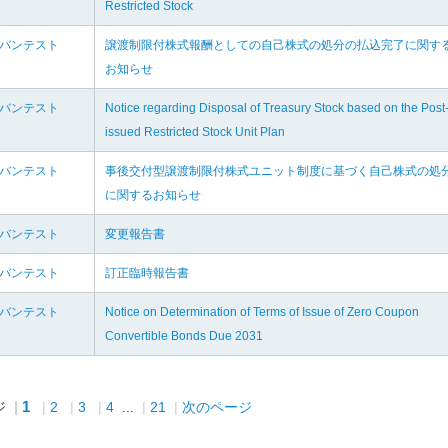
Restricted Stock
ドバンテスト
譲渡制限付株式報酬としての自己株式の処分の払込完了に関す
お知らせ
ドバンテスト
Notice regarding Disposal of Treasury Stock based on the Post
issued Restricted Stock Unit Plan
ドバンテスト
事後交付型譲渡制限付株式ユニット制度に基づく自己株式の処
に関するお知らせ
ドバンテスト
変更報告書
ドバンテスト
訂正臨時報告書
ドバンテスト
Notice on Determination of Terms of Issue of Zero Coupon
Convertible Bonds Due 2031
1
ジ
2
3
4
...
21
次のページ