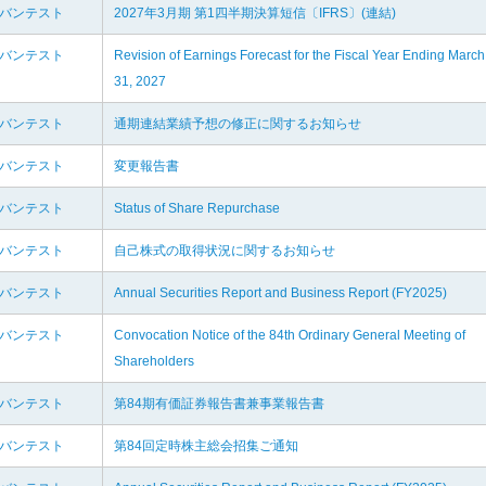
ドバンテスト
2027年3月期 第1四半期決算短信〔IFRS〕(連結)
ドバンテスト
Revision of Earnings Forecast for the Fiscal Year Ending March
31, 2027
ドバンテスト
通期連結業績予想の修正に関するお知らせ
ドバンテスト
変更報告書
ドバンテスト
Status of Share Repurchase
ドバンテスト
自己株式の取得状況に関するお知らせ
ドバンテスト
Annual Securities Report and Business Report (FY2025)
ドバンテスト
Convocation Notice of the 84th Ordinary General Meeting of
Shareholders
ドバンテスト
第84期有価証券報告書兼事業報告書
ドバンテスト
第84回定時株主総会招集ご通知