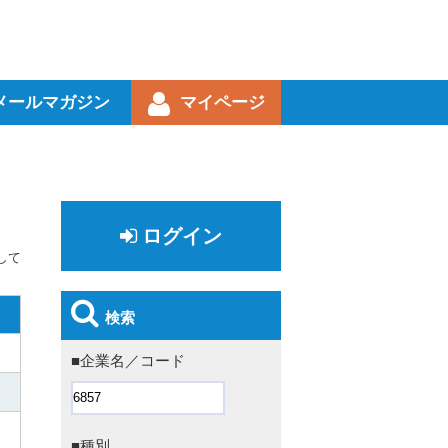
メールマガジン
マイページ
ログイン
して
検索
■企業名／コード
■種別