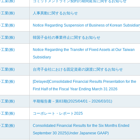
工業(株)
コミットメントライン契約の期間延長に関するお知らせ
工業(株)
人事異動に関するお知らせ
工業(株)
Notice Regarding Suspension of Business of Korean Subsidiar
工業(株)
韓国子会社の事業停止に関するお知らせ
工業(株)
Notice Regarding the Transfer of Fixed Assets at Our Taiwan
Subsidiary
工業(株)
台湾子会社における固定資産の譲渡に関するお知らせ
工業(株)
[Delayed]Consolidated Financial Results Presentation for the
First Half of the Fiscal Year Ending March 31 2026
工業(株)
半期報告書－第83期(2025/04/01－2026/03/31)
工業(株)
コーポレート・レポート2025
工業(株)
Consolidated Financial Results for the Six Months Ended
September 30 2025(Under Japanese GAAP)