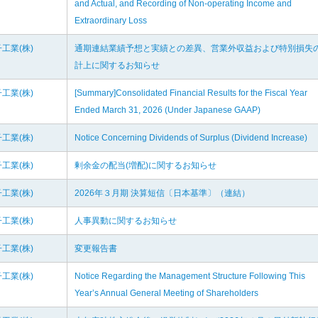
and Actual, and Recording of Non-operating Income and
Extraordinary Loss
工業(株)
通期連結業績予想と実績との差異、営業外収益および特別損失
計上に関するお知らせ
工業(株)
[Summary]Consolidated Financial Results for the Fiscal Year
Ended March 31, 2026 (Under Japanese GAAP)
工業(株)
Notice Concerning Dividends of Surplus (Dividend Increase)
工業(株)
剰余金の配当(増配)に関するお知らせ
工業(株)
2026年３月期 決算短信〔日本基準〕（連結）
工業(株)
人事異動に関するお知らせ
工業(株)
変更報告書
工業(株)
Notice Regarding the Management Structure Following This
Year’s Annual General Meeting of Shareholders