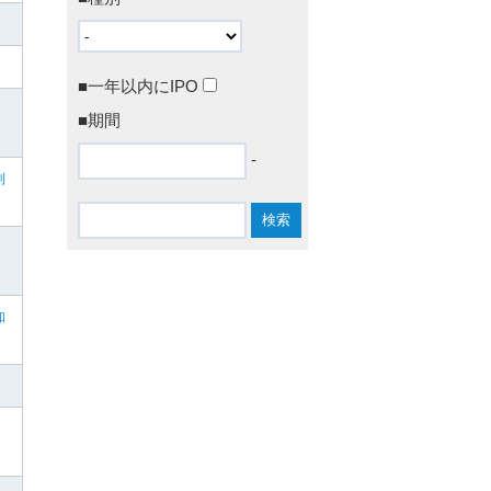
■一年以内にIPO
■期間
-
利
知