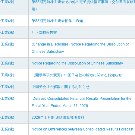
工業(株)
第83期定時株主総会その他の電子提供措置事項（交付書面省略
項）
工業(株)
第83期定時株主総会招集ご通知
工業(株)
訂正臨時報告書
工業(株)
(Change in Disclosure) Notice Regarding the Dissolution of
Chinese Subsidiary
工業(株)
Notice Regarding the Dissolution of Chinese Subsidiary
工業(株)
（開示事項の変更）中国子会社の解散に関するお知らせ
工業(株)
中国子会社の解散に関するお知らせ
工業(株)
[Delayed]Consolidated Financial Results Presentation for the
Fiscal Year Ended March 31, 2026
工業(株)
2026年３月期 連結決算説明資料
工業(株)
Notice on Differences between Consolidated Results Forecast