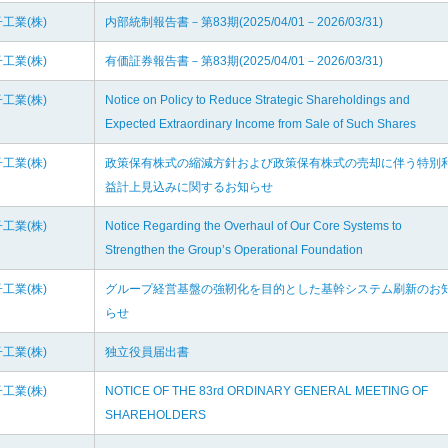
工業(株)
内部統制報告書－第83期(2025/04/01－2026/03/31)
工業(株)
有価証券報告書－第83期(2025/04/01－2026/03/31)
工業(株)
Notice on Policy to Reduce Strategic Shareholdings and
Expected Extraordinary Income from Sale of Such Shares
工業(株)
政策保有株式の縮減方針および政策保有株式の売却に伴う特別
益計上見込みに関するお知らせ
工業(株)
Notice Regarding the Overhaul of Our Core Systems to
Strengthen the Group’s Operational Foundation
工業(株)
グループ経営基盤の強靭化を目的とした基幹システム刷新のお
らせ
工業(株)
独立役員届出書
工業(株)
NOTICE OF THE 83rd ORDINARY GENERAL MEETING OF
SHAREHOLDERS