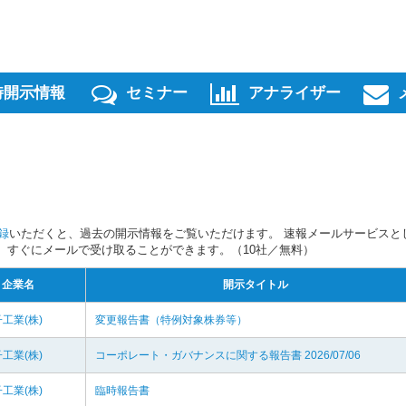
時開示情報
セミナー
アナライザー
録
いただくと、過去の開示情報をご覧いただけます。 速報メールサービスと
スを、すぐにメールで受け取ることができます。（10社／無料）
企業名
開示タイトル
工業(株)
変更報告書（特例対象株券等）
工業(株)
コーポレート・ガバナンスに関する報告書 2026/07/06
工業(株)
臨時報告書