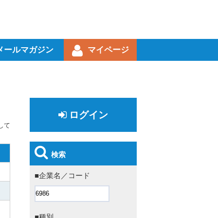
メールマガジン
マイページ
ログイン
して
検索
■企業名／コード
■種別