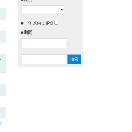
■一年以内にIPO
■期間
-
込
関