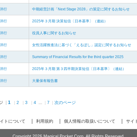
羽洋行
中期経営計画「Next Stage 2028」の策定に関するお知らせ
羽洋行
2025年３月期 決算短信〔日本基準〕（連結）
羽洋行
役員人事に関するお知らせ
羽洋行
女性活躍推進法に基づく「えるぼし」認定に関するお知らせ
羽洋行
Summary of Financial Results for the third quarter 2025
羽洋行
2025年３月期 第３四半期決算短信〔日本基準〕（連結）
羽洋行
大量保有報告書
1
ジ
2
3
4
...
7
次のページ
イトについて
利用規約
個人情報の取扱いについて
サイ
Copyright 2026 Magical Pocket Corp. All Rights Reserved.