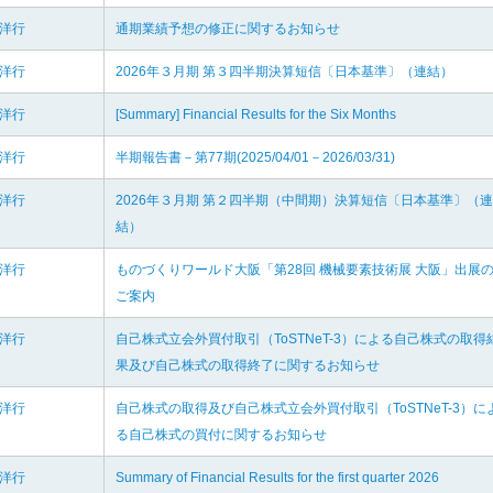
羽洋行
通期業績予想の修正に関するお知らせ
羽洋行
2026年３月期 第３四半期決算短信〔日本基準〕（連結）
羽洋行
[Summary] Financial Results for the Six Months
羽洋行
半期報告書－第77期(2025/04/01－2026/03/31)
羽洋行
2026年３月期 第２四半期（中間期）決算短信〔日本基準〕（連
結）
羽洋行
ものづくりワールド大阪「第28回 機械要素技術展 大阪」出展
ご案内
羽洋行
自己株式立会外買付取引（ToSTNeT-3）による自己株式の取得
果及び自己株式の取得終了に関するお知らせ
羽洋行
自己株式の取得及び自己株式立会外買付取引（ToSTNeT-3）に
る自己株式の買付に関するお知らせ
羽洋行
Summary of Financial Results for the first quarter 2026