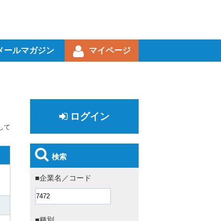
メールマガジン
マイページ
ログイン
して
検索
■企業名／コード
■種別