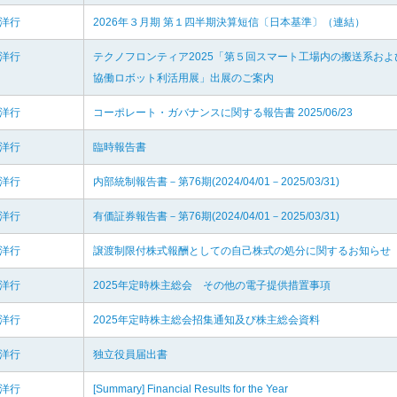
羽洋行
2026年３月期 第１四半期決算短信〔日本基準〕（連結）
羽洋行
テクノフロンティア2025「第５回スマート工場内の搬送系およ
協働ロボット利活用展」出展のご案内
羽洋行
コーポレート・ガバナンスに関する報告書 2025/06/23
羽洋行
臨時報告書
羽洋行
内部統制報告書－第76期(2024/04/01－2025/03/31)
羽洋行
有価証券報告書－第76期(2024/04/01－2025/03/31)
羽洋行
譲渡制限付株式報酬としての自己株式の処分に関するお知らせ
羽洋行
2025年定時株主総会 その他の電子提供措置事項
羽洋行
2025年定時株主総会招集通知及び株主総会資料
羽洋行
独立役員届出書
羽洋行
[Summary] Financial Results for the Year