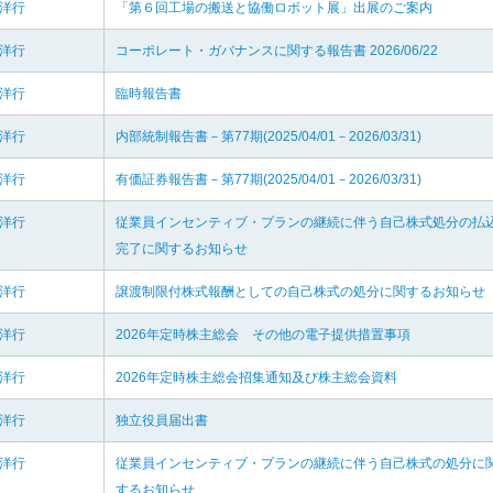
羽洋行
「第６回工場の搬送と協働ロボット展」出展のご案内
羽洋行
コーポレート・ガバナンスに関する報告書 2026/06/22
羽洋行
臨時報告書
羽洋行
内部統制報告書－第77期(2025/04/01－2026/03/31)
羽洋行
有価証券報告書－第77期(2025/04/01－2026/03/31)
羽洋行
従業員インセンティブ・プランの継続に伴う自己株式処分の払
完了に関するお知らせ
羽洋行
譲渡制限付株式報酬としての自己株式の処分に関するお知らせ
羽洋行
2026年定時株主総会 その他の電子提供措置事項
羽洋行
2026年定時株主総会招集通知及び株主総会資料
羽洋行
独立役員届出書
羽洋行
従業員インセンティブ・プランの継続に伴う自己株式の処分に
するお知らせ