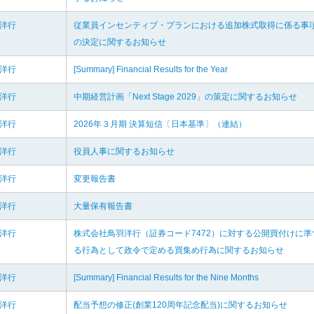
羽洋行
従業員インセンティブ・プランにおける追加株式取得に係る事
の決定に関するお知らせ
羽洋行
[Summary] Financial Results for the Year
羽洋行
中期経営計画「Next Stage 2029」の策定に関するお知らせ
羽洋行
2026年３月期 決算短信〔日本基準〕（連結）
羽洋行
役員人事に関するお知らせ
羽洋行
変更報告書
羽洋行
大量保有報告書
羽洋行
株式会社鳥羽洋行（証券コード7472）に対する公開買付けに準
る行為として政令で定める買集め行為に関するお知らせ
羽洋行
[Summary] Financial Results for the Nine Months
羽洋行
配当予想の修正(創業120周年記念配当)に関するお知らせ