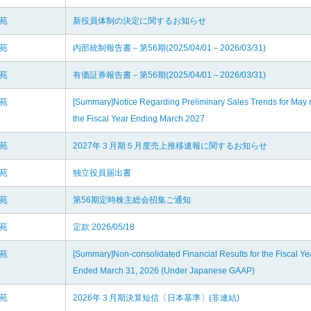
楽苑
新役員体制の決定に関するお知らせ
楽苑
内部統制報告書－第56期(2025/04/01－2026/03/31)
楽苑
有価証券報告書－第56期(2025/04/01－2026/03/31)
楽苑
[Summary]Notice Regarding Preliminary Sales Trends for May 
the Fiscal Year Ending March 2027
楽苑
2027年３月期５月度売上推移速報に関するお知らせ
楽苑
独立役員届出書
楽苑
第56期定時株主総会招集ご通知
楽苑
定款 2026/05/18
楽苑
[Summary]Non-consolidated Financial Results for the Fiscal Ye
Ended March 31, 2026 (Under Japanese GAAP)
楽苑
2026年３月期決算短信〔日本基準〕(非連結)