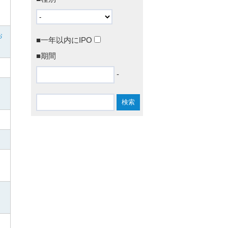
お
■一年以内にIPO
■期間
-