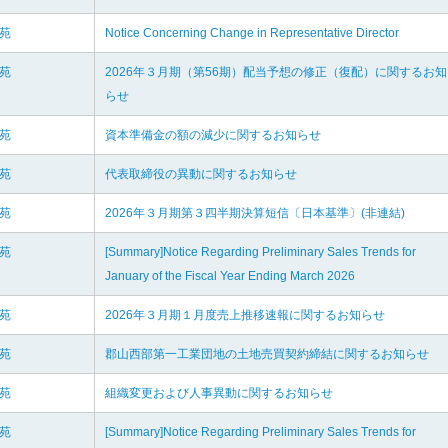
楽苑
Notice Concerning Change in Representative Director
楽苑
2026年３月期（第56期）配当予想の修正（復配）に関するお知
らせ
楽苑
資本準備金の額の減少に関するお知らせ
楽苑
代表取締役の異動に関するお知らせ
楽苑
2026年３月期第３四半期決算短信〔日本基準〕(非連結)
楽苑
[Summary]Notice Regarding Preliminary Sales Trends for
January of the Fiscal Year Ending March 2026
楽苑
2026年３月期１月度売上推移速報に関するお知らせ
楽苑
郡山西部第一工業団地の土地売買契約締結に関するお知らせ
楽苑
組織変更および人事異動に関するお知らせ
楽苑
[Summary]Notice Regarding Preliminary Sales Trends for