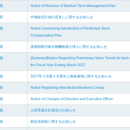
楽苑
Notice of Revision of Medium-Term Management Plan
楽苑
中期経営計画の見直しに関するお知らせ
楽苑
Notice Concerning Introduction of Restricted Stock
Compensation Plan
楽苑
譲渡制限付株式報酬制度の導入に関するお知らせ
楽苑
[Summary]Notice Regarding Preliminary Sales Trends for April 
the Fiscal Year Ending March 2027
楽苑
2027年３月期４月度売上推移速報に関するお知らせ
楽苑
Notice Regarding New Board Members Lineup
楽苑
Notice of Changes of Directors and Executive Officer
楽苑
人財育成方針策定のお知らせ
楽苑
新役員体制に関するお知らせ