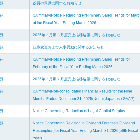
楽苑
役員の異動に関するお知らせ
楽苑
[Summary]Notice Regarding Preliminary Sales Trends for Marc
of the Fiscal Year Ending March 2026
楽苑
2026年３月期３月度売上推移速報に関するお知らせ
楽苑
組織変更および人事異動に関するお知らせ
楽苑
[Summary]Notice Regarding Preliminary Sales Trends for
February of the Fiscal Year Ending March 2026
楽苑
2026年３月期２月度売上推移速報に関するお知らせ
楽苑
[Summary]Non-consolidated Financial Results for the Nine
Months Ended December 31, 2025(Under Japanese GAAP)
楽苑
Notice Concerning Reduction of Legal Capital Surplus
楽苑
Notice Concerning Revision to Dividend Forecasts(Dividend
Resumption)for Fiscal Year Ending March 31,2026(56th Fiscal
Year)