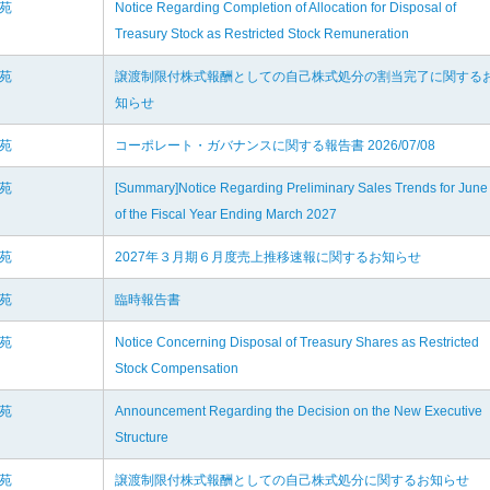
楽苑
Notice Regarding Completion of Allocation for Disposal of
Treasury Stock as Restricted Stock Remuneration
楽苑
譲渡制限付株式報酬としての自己株式処分の割当完了に関する
知らせ
楽苑
コーポレート・ガバナンスに関する報告書 2026/07/08
楽苑
[Summary]Notice Regarding Preliminary Sales Trends for June
of the Fiscal Year Ending March 2027
楽苑
2027年３月期６月度売上推移速報に関するお知らせ
楽苑
臨時報告書
楽苑
Notice Concerning Disposal of Treasury Shares as Restricted
Stock Compensation
楽苑
Announcement Regarding the Decision on the New Executive
Structure
楽苑
譲渡制限付株式報酬としての自己株式処分に関するお知らせ