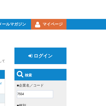
メールマガジン
マイページ
ログイン
して
検索
of
■企業名／コード
■種別