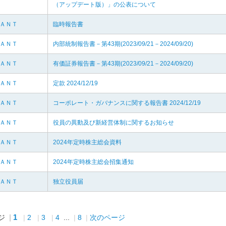
（アップデート版）」の公表について
ＬＡＮＴ
臨時報告書
ＬＡＮＴ
内部統制報告書－第43期(2023/09/21－2024/09/20)
ＬＡＮＴ
有価証券報告書－第43期(2023/09/21－2024/09/20)
ＬＡＮＴ
定款 2024/12/19
ＬＡＮＴ
コーポレート・ガバナンスに関する報告書 2024/12/19
ＬＡＮＴ
役員の異動及び新経営体制に関するお知らせ
ＬＡＮＴ
2024年定時株主総会資料
ＬＡＮＴ
2024年定時株主総会招集通知
ＬＡＮＴ
独立役員届
1
ジ
2
3
4
...
8
次のページ