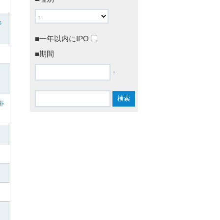
s
■一年以内にIPO
■期間
-
る
非