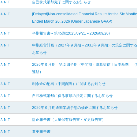
ＬＡＮＴ
自己株式消却完了に関するお知らせ
ＬＡＮＴ
[Delayed]Non-consolidated Financial Results for the Six Month
Ended March 20, 2026 (Under Japanese GAAP)
ＬＡＮＴ
半期報告書－第45期(2025/09/21－2026/09/20)
ＬＡＮＴ
中期経営計画（2027年９月期～2031年９月期）の策定に関す
お知らせ
ＬＡＮＴ
2026年９月期 第２四半期（中間期）決算短信〔日本基準〕（
連結）
ＬＡＮＴ
剰余金の配当（中間配当）に関するお知らせ
ＬＡＮＴ
自己株式消却に係る事項の決定に関するお知らせ
ＬＡＮＴ
2026年９月期通期業績予想の修正に関するお知らせ
ＬＡＮＴ
訂正報告書（大量保有報告書・変更報告書）
ＬＡＮＴ
変更報告書