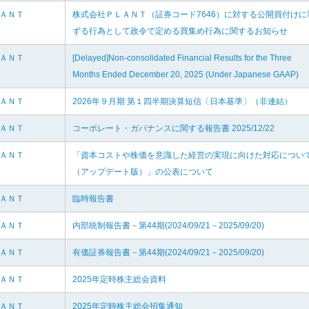
ＬＡＮＴ
株式会社ＰＬＡＮＴ（証券コード7646）に対する公開買付けに
ずる行為として政令で定める買集め行為に関するお知らせ
ＬＡＮＴ
[Delayed]Non-consolidated Financial Results for the Three
Months Ended December 20, 2025 (Under Japanese GAAP)
ＬＡＮＴ
2026年９月期 第１四半期決算短信〔日本基準〕（非連結）
ＬＡＮＴ
コーポレート・ガバナンスに関する報告書 2025/12/22
ＬＡＮＴ
「資本コストや株価を意識した経営の実現に向けた対応につい
（アップデート版）」の公表について
ＬＡＮＴ
臨時報告書
ＬＡＮＴ
内部統制報告書－第44期(2024/09/21－2025/09/20)
ＬＡＮＴ
有価証券報告書－第44期(2024/09/21－2025/09/20)
ＬＡＮＴ
2025年定時株主総会資料
ＬＡＮＴ
2025年定時株主総会招集通知