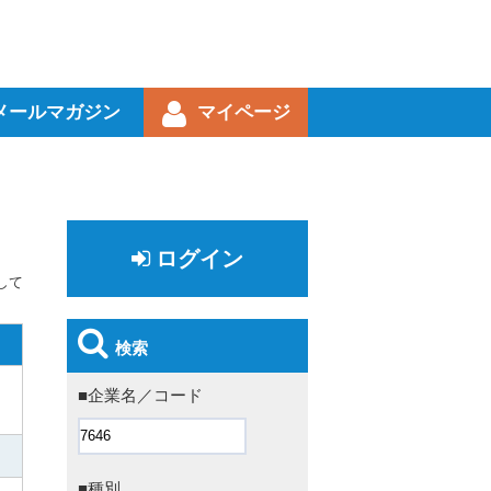
メールマガジン
マイページ
ログイン
して
検索
■企業名／コード
■種別