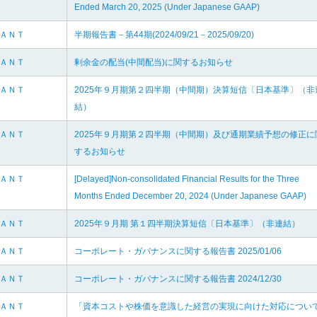
Ended March 20, 2025 (Under Japanese GAAP)
ＬＡＮＴ
半期報告書－第44期(2024/09/21－2025/09/20)
ＬＡＮＴ
剰余金の配当(中間配当)に関するお知らせ
ＬＡＮＴ
2025年９月期第２四半期（中間期）決算短信〔日本基準〕（非
結）
ＬＡＮＴ
2025年９月期第２四半期（中間期）及び通期業績予想の修正に
するお知らせ
ＬＡＮＴ
[Delayed]Non-consolidated Financial Results for the Three
Months Ended December 20, 2024 (Under Japanese GAAP)
ＬＡＮＴ
2025年９月期 第１四半期決算短信〔日本基準〕（非連結）
ＬＡＮＴ
コーポレート・ガバナンスに関する報告書 2025/01/06
ＬＡＮＴ
コーポレート・ガバナンスに関する報告書 2024/12/30
ＬＡＮＴ
「資本コストや株価を意識した経営の実現に向けた対応につい