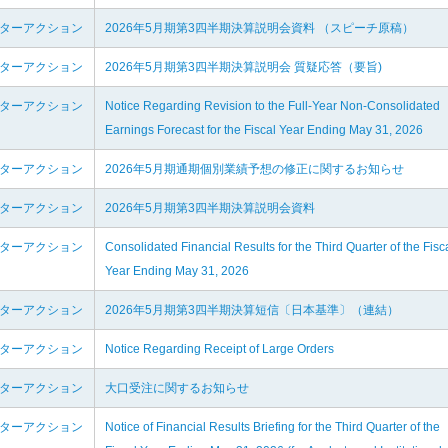
ンターアクション
2026年5月期第3四半期決算説明会資料 （スピーチ原稿）
ンターアクション
2026年5月期第3四半期決算説明会 質疑応答（要旨)
ンターアクション
Notice Regarding Revision to the Full-Year Non-Consolidated
Earnings Forecast for the Fiscal Year Ending May 31, 2026
ンターアクション
2026年5月期通期個別業績予想の修正に関するお知らせ
ンターアクション
2026年5月期第3四半期決算説明会資料
ンターアクション
Consolidated Financial Results for the Third Quarter of the Fisc
Year Ending May 31, 2026
ンターアクション
2026年5月期第3四半期決算短信〔日本基準〕（連結）
ンターアクション
Notice Regarding Receipt of Large Orders
ンターアクション
大口受注に関するお知らせ
ンターアクション
Notice of Financial Results Briefing for the Third Quarter of the