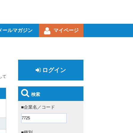
メールマガジン
マイページ
ログイン
して
検索
■企業名／コード
■種別