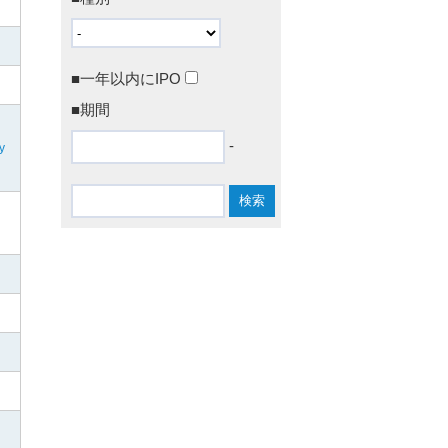
■一年以内にIPO
■期間
-
y
〕