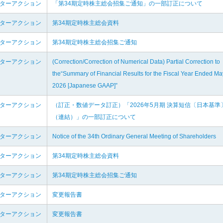
ンターアクション
「第34期定時株主総会招集ご通知」の一部訂正について
ンターアクション
第34期定時株主総会資料
ンターアクション
第34期定時株主総会招集ご通知
ンターアクション
(Correction/Correction of Numerical Data) Partial Correction to
the“Summary of Financial Results for the Fiscal Year Ended Ma
2026 [Japanese GAAP]”
ンターアクション
（訂正・数値データ訂正）「2026年5月期 決算短信〔日本基準
（連結）」の一部訂正について
ンターアクション
Notice of the 34th Ordinary General Meeting of Shareholders
ンターアクション
第34期定時株主総会資料
ンターアクション
第34期定時株主総会招集ご通知
ンターアクション
変更報告書
ンターアクション
変更報告書