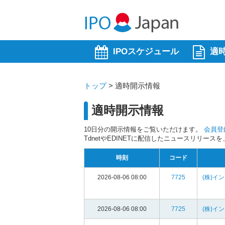
IPOスケジュール
適
トップ
>
適時開示情報
適時開示情報
10日分の開示情報をご覧いただけます。
会員登
TdnetやEDINETに配信したニュースリリー
時刻
コード
2026-08-06 08:00
7725
(株)イ
2026-08-06 08:00
7725
(株)イ