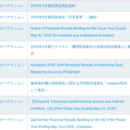
ンターアクション
2026年5月期決算説明会資料
ンターアクション
2026年5月期決算短信〔日本基準〕（連結）
ンターアクション
Notice of Financial Results Briefing for the Fiscal Year Ended
May 31, 2026 (for Analysts and Institutional Investors)
ンターアクション
2026年5月期アナリスト・機関投資家向け決算説明会開催のご
内
ンターアクション
At euspen 2026 Joint Research Results on Improving Gear
Measuring Accuracy Presented
ンターアクション
歯車測定機の高精度化に関する共同研究成果を「euspen2026
にて発表へ
ンターアクション
【Delayed】A financial results briefing session was held for
investors（3Q of the Fiscal Year Ending May 31, 2026）
ンターアクション
Q&A for the Financial Results Briefing for the 3Q of the Fiscal
Year Ending May 31st 2026（Excerpts）