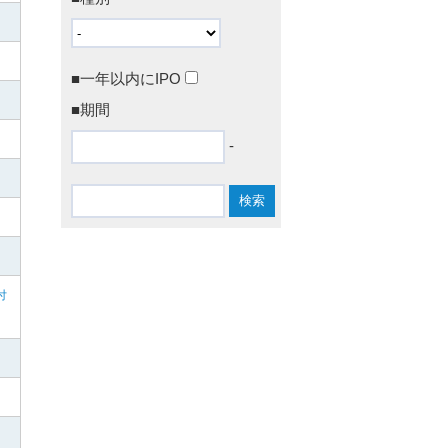
■一年以内にIPO
■期間
-
付