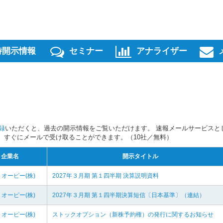
時開示情報
セミナー
アナライザー
録
いただくと、過去の開示情報をご覧いただけます。 速報メールサービスと
スを、すぐにメールで受け取ることができます。（10社／無料）
企業名
開示タイトル
オーピー(株)
2027年３月期 第１四半期 決算説明資料
オーピー(株)
2027年３月期 第１四半期決算短信〔日本基準〕（連結）
オーピー(株)
ストックオプション（新株予約権）の発行に関するお知らせ