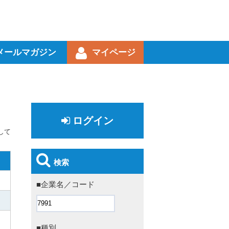
メールマガジン
マイページ
ログイン
して
検索
■企業名／コード
■種別