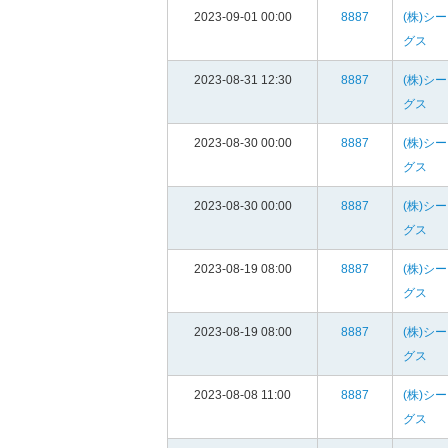
2023-09-01 00:00
8887
(株)シ
グス
2023-08-31 12:30
8887
(株)シ
グス
2023-08-30 00:00
8887
(株)シ
グス
2023-08-30 00:00
8887
(株)シ
グス
2023-08-19 08:00
8887
(株)シ
グス
2023-08-19 08:00
8887
(株)シ
グス
2023-08-08 11:00
8887
(株)シ
グス