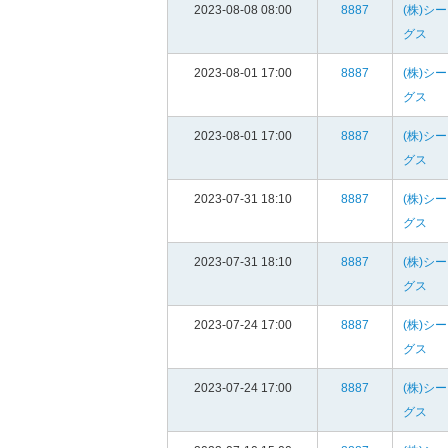
2023-08-08 08:00
8887
(株)シ
グス
2023-08-01 17:00
8887
(株)シ
グス
2023-08-01 17:00
8887
(株)シ
グス
2023-07-31 18:10
8887
(株)シ
グス
2023-07-31 18:10
8887
(株)シ
グス
2023-07-24 17:00
8887
(株)シ
グス
2023-07-24 17:00
8887
(株)シ
グス