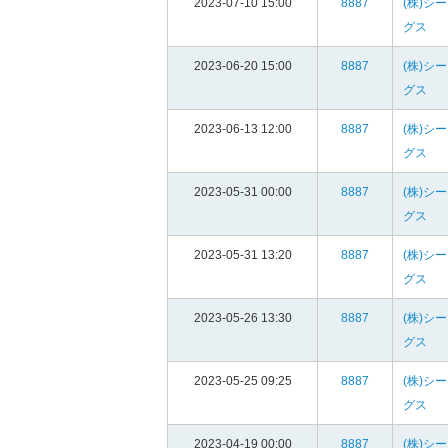
2023-07-10 15:00
8887
(株)シ
グス
2023-06-20 15:00
8887
(株)シ
グス
2023-06-13 12:00
8887
(株)シ
グス
2023-05-31 00:00
8887
(株)シ
グス
2023-05-31 13:20
8887
(株)シ
グス
2023-05-26 13:30
8887
(株)シ
グス
2023-05-25 09:25
8887
(株)シ
グス
2023-04-19 00:00
8887
(株)シ