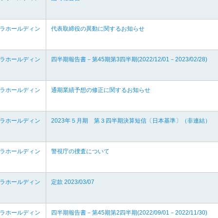
ーラホールディン
代表取締役の異動に関するお知らせ
ーラホールディン
四半期報告書－第45期第3四半期(2022/12/01－2023/02/28)
ーラホールディン
通期業績予想の修正に関するお知らせ
ーラホールディン
2023年５月期 第３四半期決算短信〔日本基準〕（非連結）
ーラホールディン
警視庁の捜査について
ーラホールディン
定款 2023/03/07
ーラホールディン
四半期報告書－第45期第2四半期(2022/09/01－2022/11/30)