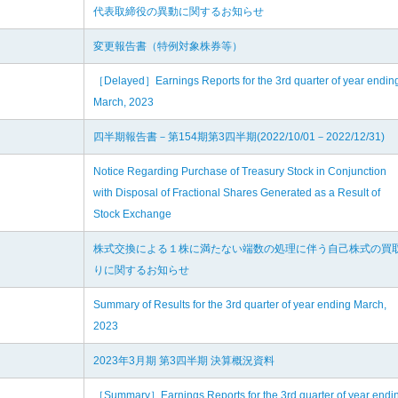
代表取締役の異動に関するお知らせ
変更報告書（特例対象株券等）
［Delayed］Earnings Reports for the 3rd quarter of year endin
March, 2023
四半期報告書－第154期第3四半期(2022/10/01－2022/12/31)
Notice Regarding Purchase of Treasury Stock in Conjunction
with Disposal of Fractional Shares Generated as a Result of
Stock Exchange
株式交換による１株に満たない端数の処理に伴う自己株式の買
りに関するお知らせ
Summary of Results for the 3rd quarter of year ending March,
2023
2023年3月期 第3四半期 決算概況資料
［Summary］Earnings Reports for the 3rd quarter of year endi