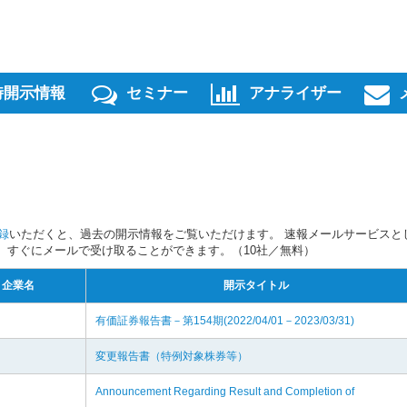
時開示情報
セミナー
アナライザー
録
いただくと、過去の開示情報をご覧いただけます。 速報メールサービスと
スを、すぐにメールで受け取ることができます。（10社／無料）
企業名
開示タイトル
有価証券報告書－第154期(2022/04/01－2023/03/31)
変更報告書（特例対象株券等）
Announcement Regarding Result and Completion of