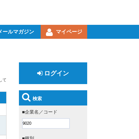
メールマガジン
マイページ
ログイン
して
検索
■企業名／コード
■種別