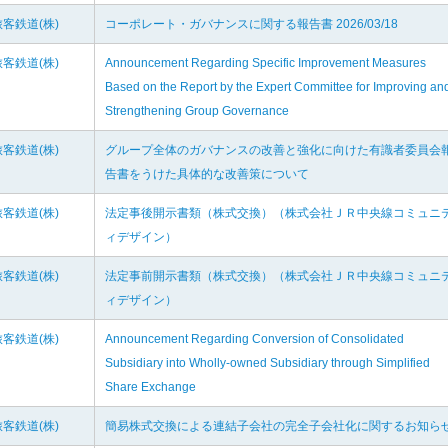
客鉄道(株)
コーポレート・ガバナンスに関する報告書 2026/03/18
客鉄道(株)
Announcement Regarding Specific Improvement Measures
Based on the Report by the Expert Committee for Improving an
Strengthening Group Governance
客鉄道(株)
グループ全体のガバナンスの改善と強化に向けた有識者委員会
告書をうけた具体的な改善策について
客鉄道(株)
法定事後開示書類（株式交換）（株式会社ＪＲ中央線コミュニ
ィデザイン）
客鉄道(株)
法定事前開示書類（株式交換）（株式会社ＪＲ中央線コミュニ
ィデザイン）
客鉄道(株)
Announcement Regarding Conversion of Consolidated
Subsidiary into Wholly-owned Subsidiary through Simplified
Share Exchange
客鉄道(株)
簡易株式交換による連結子会社の完全子会社化に関するお知ら