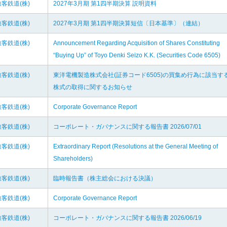
客鉄道(株)
2027年3月期 第1四半期決算 説明資料
客鉄道(株)
2027年3月期 第1四半期決算短信〔日本基準〕（連結）
客鉄道(株)
Announcement Regarding Acquisition of Shares Constituting
“Buying Up” of Toyo Denki Seizo K.K. (Securities Code 6505)
客鉄道(株)
東洋電機製造株式会社(証券コード6505)の買集め行為に該当す
株式の取得に関するお知らせ
客鉄道(株)
Corporate Governance Report
客鉄道(株)
コーポレート・ガバナンスに関する報告書 2026/07/01
客鉄道(株)
Extraordinary Report (Resolutions at the General Meeting of
Shareholders)
客鉄道(株)
臨時報告書（株主総会における決議）
客鉄道(株)
Corporate Governance Report
客鉄道(株)
コーポレート・ガバナンスに関する報告書 2026/06/19