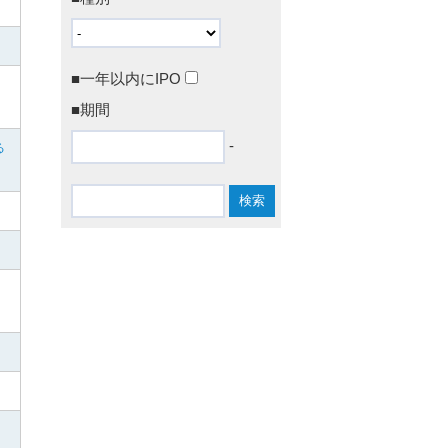
■一年以内にIPO
■期間
-
る