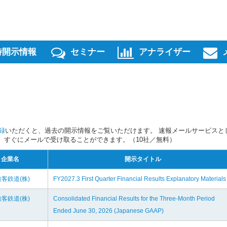
時開示情報
セミナー
アナライザー
録
いただくと、過去の開示情報をご覧いただけます。 速報メールサービスと
スを、すぐにメールで受け取ることができます。（10社／無料）
企業名
開示タイトル
客鉄道(株)
FY2027.3 First Quarter Financial Results Explanatory Materials
客鉄道(株)
Consolidated Financial Results for the Three-Month Period
Ended June 30, 2026 (Japanese GAAP)