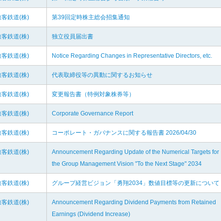
客鉄道(株)
第39回定時株主総会招集通知
客鉄道(株)
独立役員届出書
客鉄道(株)
Notice Regarding Changes in Representative Directors, etc.
客鉄道(株)
代表取締役等の異動に関するお知らせ
客鉄道(株)
変更報告書（特例対象株券等）
客鉄道(株)
Corporate Governance Report
客鉄道(株)
コーポレート・ガバナンスに関する報告書 2026/04/30
客鉄道(株)
Announcement Regarding Update of the Numerical Targets for
the Group Management Vision "To the Next Stage" 2034
客鉄道(株)
グループ経営ビジョン「勇翔2034」数値目標等の更新について
客鉄道(株)
Announcement Regarding Dividend Payments from Retained
Earnings (Dividend Increase)