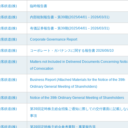
客鉄道(株)
臨時報告書
客鉄道(株)
内部統制報告書－第39期(2025/04/01－2026/03/31)
客鉄道(株)
有価証券報告書－第39期(2025/04/01－2026/03/31)
客鉄道(株)
Corporate Governance Report
客鉄道(株)
コーポレート・ガバナンスに関する報告書 2026/06/10
客鉄道(株)
Matters not Included in Delivered Documents Concerning Noti
of Convocation
客鉄道(株)
Business Report (Attached Materials for the Notice of the 39th
Ordinary General Meeting of Shareholders)
客鉄道(株)
Notice of the 39th Ordinary General Meeting of Shareholders
客鉄道(株)
第39回定時株主総会招集ご通知に際しての交付書面に記載しな
事項
客鉄道(株)
第39回定時株主総会参考書類・事業報告等