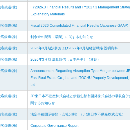
客鉄道(株)
FY2026.3 Financial Results and FY2027.3 Management Strate
Explanatory Materials
客鉄道(株)
Fiscal 2026 Consolidated Financial Results (Japanese GAAP)
客鉄道(株)
剰余金の配当（増配）に関するお知らせ
客鉄道(株)
2026年3月期決算および2027年3月期経営戦略 説明資料
客鉄道(株)
2026年3月期 決算短信〔日本基準〕（連結）
客鉄道(株)
Announcement Regarding Absorption-Type Merger between J
East Real Estate Co., Ltd. and ITOCHU Property Development,
Ltd.
客鉄道(株)
JR東日本不動産株式会社と伊藤忠都市開発株式会社の吸収合併
関するお知らせ
客鉄道(株)
法定事後開示書類（会社分割）（JR東日本不動産株式会社）
客鉄道(株)
Corporate Governance Report