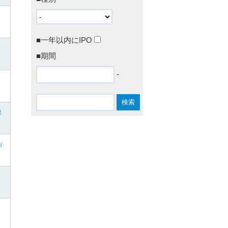
■一年以内にIPO
■期間
-
連
お