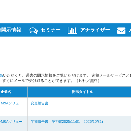
時開示情報
セミナー
アナライザー
録
いただくと、過去の開示情報をご覧いただけます。 速報メールサービスと
スを、すぐにメールで受け取ることができます。（10社／無料）
企業名
開示タイトル
M&Aソリュー
変更報告書
M&Aソリュー
半期報告書－第7期(2025/11/01－2026/10/31)