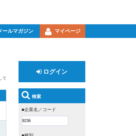
メールマガジン
マイページ
ログイン
して
検索
■企業名／コード
■種別