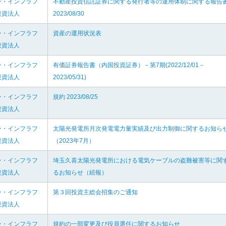
ン・インフラフ
不動産投資信託証券に関する発行者等の運用体制に関する報告
投資法人
2023/08/30
ン・インフラフ
資産の運用状況表
投資法人
ン・インフラフ
有価証券報告書（内国投資証券）－第7期(2022/12/01－
投資法人
2023/05/31)
ン・インフラフ
規約 2023/08/25
投資法人
ン・インフラフ
太陽光発電所月次発電電力量実績及び出力制御に関するお知ら
投資法人
（2023年7月）
ン・インフラフ
埼玉久喜太陽光発電所における電気ケーブルの盗難被害等に関
投資法人
るお知らせ（続報）
ン・インフラフ
第３回投資主総会招集のご通知
投資法人
ン・インフラフ
規約の一部変更及び役員選任に関するお知らせ