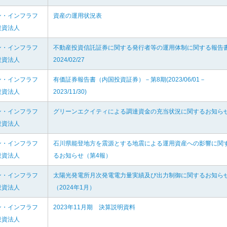
ン・インフラフ
資産の運用状況表
投資法人
ン・インフラフ
不動産投資信託証券に関する発行者等の運用体制に関する報告
投資法人
2024/02/27
ン・インフラフ
有価証券報告書（内国投資証券）－第8期(2023/06/01－
投資法人
2023/11/30)
ン・インフラフ
グリーンエクイティによる調達資金の充当状況に関するお知ら
投資法人
ン・インフラフ
石川県能登地方を震源とする地震による運用資産への影響に関
投資法人
るお知らせ（第4報）
ン・インフラフ
太陽光発電所月次発電電力量実績及び出力制御に関するお知ら
投資法人
（2024年1月）
ン・インフラフ
2023年11月期 決算説明資料
投資法人