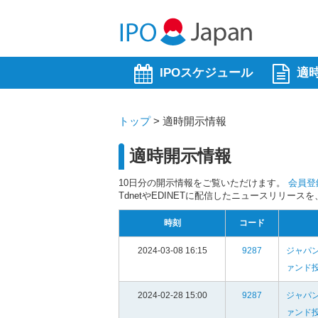
IPOスケジュール
適
トップ
>
適時開示情報
適時開示情報
10日分の開示情報をご覧いただけます。
会員登
TdnetやEDINETに配信したニュースリリー
時刻
コード
2024-03-08 16:15
9287
ジャパ
ァンド
2024-02-28 15:00
9287
ジャパ
ァンド