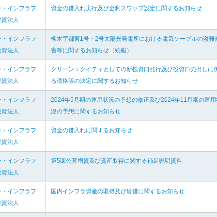
ン・インフラフ
資金の借入れ実行及び金利スワップ設定に関するお知らせ
投資法人
ン・インフラフ
栃木宇都宮1号・2号太陽光発電所における電気ケーブルの盗難
投資法人
害等に関するお知らせ（続報）
ン・インフラフ
グリーンエクイティとしての新投資口発行及び投資口売出しに
投資法人
る価格等の決定に関するお知らせ
ン・インフラフ
2024年5月期の運用状況の予想の修正及び2024年11月期の運用
投資法人
況の予想に関するお知らせ
ン・インフラフ
資金の借入れに関するお知らせ
投資法人
ン・インフラフ
第5回公募増資及び資産取得に関する補足説明資料
投資法人
ン・インフラフ
国内インフラ資産の取得及び賃借に関するお知らせ
投資法人