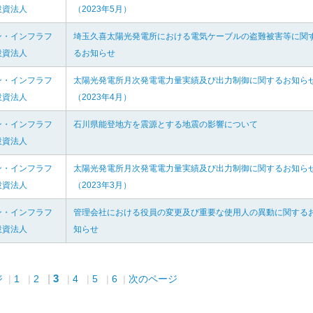
投資法人
（2023年5月）
ン・インフラフ
埼玉久喜太陽光発電所における電気ケーブルの盗難被害等に関
投資法人
るお知らせ
ン・インフラフ
太陽光発電所月次発電電力量実績及び出力制御に関するお知ら
投資法人
（2023年4月）
ン・インフラフ
石川県能登地方を震源とする地震の影響について
投資法人
ン・インフラフ
太陽光発電所月次発電電力量実績及び出力制御に関するお知ら
投資法人
（2023年3月）
ン・インフラフ
管理会社における役員の変更及び重要な使用人の異動に関する
投資法人
知らせ
3
ジ
1
2
4
5
6
次のページ