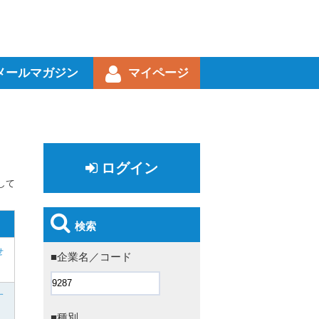
メールマガジン
マイページ
ログイン
して
検索
せ
■企業名／コード
す
■種別