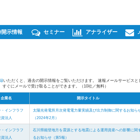
時開示情報
セミナー
アナライザー
録
いただくと、過去の開示情報をご覧いただけます。 速報メールサービスと
スを、すぐにメールで受け取ることができます。（10社／無料）
企業名
開示タイトル
ン・インフラフ
太陽光発電所月次発電電力量実績及び出力制御に関するお知ら
投資法人
（2024年2月）
ン・インフラフ
石川県能登地方を震源とする地震による運用資産への影響に関
投資法人
るお知らせ（第5報）