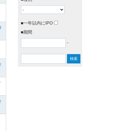
■一年以内にIPO
書
■期間
-
せ
す
せ