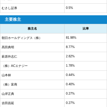
0.5%
むさし証券
主要株主
株主名
比率
81.98%
朝日ホールディングス（株）
8.77%
髙田典明
2.82%
萩原外志仁
1.78%
（株）ACエナジー
0.44%
山本林
0.40%
（株）富商
0.27%
山岸正典
0.27%
吉田昌延