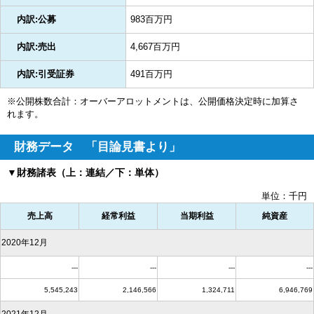
内訳:公募
983百万円
内訳:売出
4,667百万円
内訳:引受証券
491百万円
※公開株数合計：オーバーアロットメントは、公開価格決定時に加算さ
れます。
財務データ 「目論見書より」
▼財務諸表（上：連結／下：単体）
単位：千円
売上高
経常利益
当期利益
純資産
2020年12月
---
---
---
---
5,545,243
2,146,566
1,324,711
6,946,769