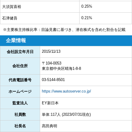
0.25%
大須賀喜裕
0.21%
石津健吾
※主要株主持株比率：目論見書に基づき、潜在株式を含めた割合を記載
企業情報
2015/11/13
会社設立年月日
〒104-0053
会社住所
東京都中央区晴海1-8-8
03-5144-8501
代表電話番号
https://www.autoserver.co.jp/
ホームページ
監査法人
EY新日本
社員数
単体:117人 (2023/07/31現在)
社長名
髙田典明