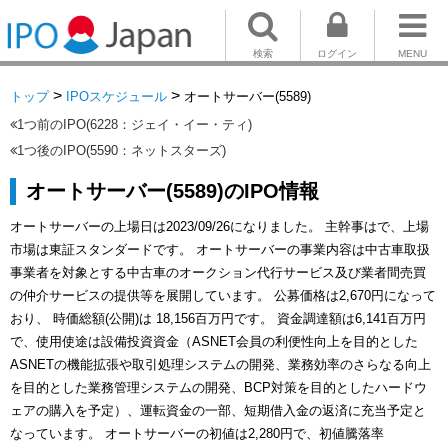
検索
ログイン
MENU
>
>
トップ
IPOスケジュール
オートサーバー(5589)
1つ前のIPO(6228：ジェイ・イー・ティ)
1つ後のIPO(5590：ネットスターズ)
オートサーバー(5589)のIPO情報
オートサーバーの上場日は2023/09/26になりました。 主幹事はで、上場
市場は東証スタンダードです。 オートサーバーの事業内容は中古車取扱
事業者を対象とする中古車のオークション代行サービス及び業者間売買
の仲介サービスの提供等を展開しています。 公募価格は2,670円になって
おり、 時価総額(公開)は 18,156百万円です。 資金調達額は6,141百万円
で、使用使途は設備投資資金（ASNET会員の利便性向上を目的とした
ASNETの機能拡張や取引処理システムの開発、業務効率のさらなる向上
を目的とした業務管理システムの開発、BCP対策を目的としたハードウ
ェアの購入を予定）、運転資金の一部、短期借入金の返済に充当予定と
なっています。 オートサーバーの初値は2,280円で、初値騰落率