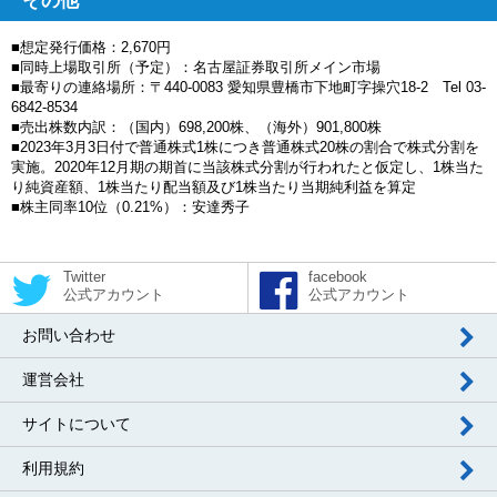
その他
■想定発行価格：2,670円
■同時上場取引所（予定）：名古屋証券取引所メイン市場
■最寄りの連絡場所：〒440‐0083 愛知県豊橋市下地町字操穴18-2 Tel 03‐
6842‐8534
■売出株数内訳：（国内）698,200株、（海外）901,800株
■2023年3月3日付で普通株式1株につき普通株式20株の割合で株式分割を
実施。2020年12月期の期首に当該株式分割が行われたと仮定し、1株当た
り純資産額、1株当たり配当額及び1株当たり当期純利益を算定
■株主同率10位（0.21%）：安達秀子
Twitter
facebook
公式アカウント
公式アカウント
お問い合わせ
運営会社
サイトについて
利用規約