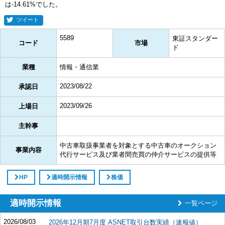
は-14.61%でした。
ツイート
5589
東証スタンダー
コード
市場
ド
業種
情報・通信業
2023/08/22
承認日
2023/09/26
上場日
主幹事
中古車取扱事業者を対象とする中古車のオークション
事業内容
代行サービス及び業者間売買の仲介サービスの提供等
HP
適時開示情報
株価
適時開示情報
一覧ページ
2026/08/03
2026年12月期7月度 ASNET取引台数実績（速報値）